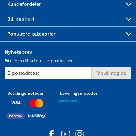
Kundefordeler
Mer inspirasjon
Symaskin
Bli inspirert
Joggesko dame
Populære kategorier
Nyhetsbrev
Få ukens tilbud rett i e-postkassen
E-postadresse
Meld meg på
Betalingsmetoder
Leveringsmetoder