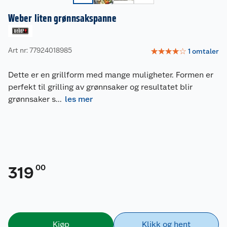
Weber liten grønnsakspanne
Art nr: 77924018985
☆
☆
☆
☆
☆
1
omtaler
Dette er en grillform med mange muligheter. Formen er
perfekt til grilling av grønnsaker og resultatet blir
grønnsaker s
...
les mer
00
319
Kjøp
Klikk og hent