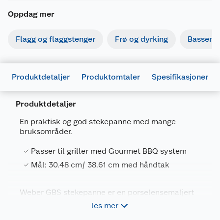
Oppdag mer
Flagg og flaggstenger
Frø og dyrking
Basseng
Produktdetaljer
Produktomtaler
Spesifikasjoner
Produktdetaljer
En praktisk og god stekepanne med mange
bruksområder.
Generelt
Passer til griller med Gourmet BBQ system
Artikkelnummer
77924004124
Mål: 30.48 cm/ 38.61 cm med håndtak
Leverandørens artikkelnummer
7421
Weber GBS stekepanne er en porselensemaljert
Forpakningsmål
støpejernspanne som passer til Gourmet BBQ
les mer
system som fåes til både kullgrill på 57 cm og
Bruttovekt
3.95 kg