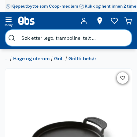
Kjøpeutbytte som Coop-medlem
Klikk og hent innen 2 time
Meny
...
Hage og uterom
Grill
Grilltilbehør