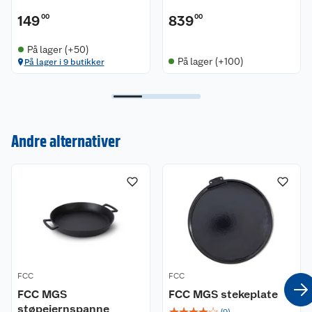
149
00
839
00
På lager (+50)
På lager (+100)
På lager i 9 butikker
Kundeservice
Andre alternativer
Om oss
Kontakt oss
Nyheter
Angre- og returrett
Våre butikker
Reklamasjon og garanti
Våre merkevarer
Ofte stilte spørsmål
FCC
FCC
Coop kjeder
Betalingsalternativer
FCC MGS
FCC MGS stekeplate
støpejernspanne
☆
☆
☆
☆
☆
Ledige stillinger
Leveringsalternativer
(
9
)