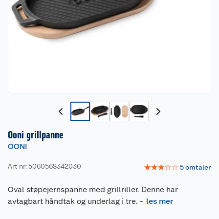
Ooni grillpanne
OONI
Art nr: 5060568342030
☆
☆
☆
☆
☆
5
omtaler
Oval støpejernspanne med grillriller. Denne har
avtagbart håndtak og underlag i tre.
-
les mer