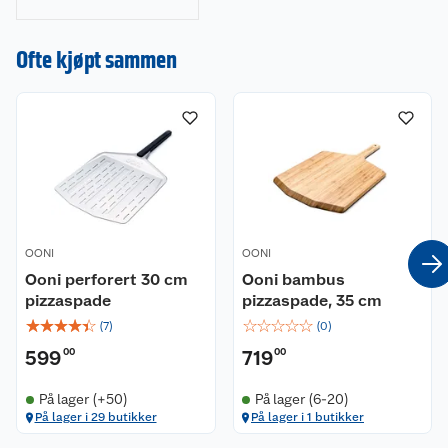
for grillsesongen.
Endelig kan du nyte
hjemmelaget pizza
Ofte kjøpt sammen
av topp kvalitet!
OONI
OONI
Ooni perforert 30 cm
Ooni bambus
pizzaspade
pizzaspade, 35 cm
☆
☆
☆
☆
☆
☆
☆
☆
☆
☆
(
7
)
(
0
)
599
00
719
00
På lager (+50)
På lager (6-20)
På lager i 29 butikker
På lager i 1 butikker