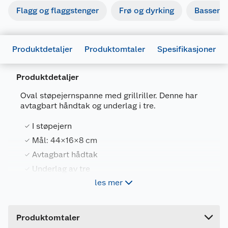
Flagg og flaggstenger
Frø og dyrking
Basseng
Produktdetaljer
Produktomtaler
Spesifikasjoner
Produktdetaljer
Oval støpejernspanne med grillriller. Denne har
avtagbart håndtak og underlag i tre.
Generelt
I støpejern
Artikkelnummer
5060568342030
Mål: 44×16×8 cm
Avtagbart hådtak
Leverandørens artikkelnummer
204
Underlag av tre
Forpakningsmål
les mer
Bruttovekt
2.46 kg
Ooni grillpanne gir maten karakteristiske
Høyde
5.4 cm
grillstriper og fantastisk smak, uansett om du
Produktomtaler
tilbereder kjøtt, fisk eller grønnsaker. Stek biffen i
Lengde
32.2 cm
Grizzler grillpanne neste gang, du vil garantert