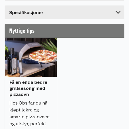
ikke angre!
Bredde
17.6 cm
Spesifikasjoner
Laget i støpejern av høy kvalitet og utstyrt med
avtagbart håndtak og underlag i tre.
Nyttige tips
Grillpannen behandles etter anvisning i pakken.
Mål: 44 × 16 × 8 cm
Vekt: 2,5 kg
Materialer: Støpejern, bøk
Få en enda bedre
grillsesong med
pizzaovn
Hos Obs får du nå
kjøpt lekre og
smarte pizzaovner-
og utstyr, perfekt