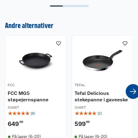
Kundeservice
Andre alternativer
Om oss
Kontakt oss
Nyheter
Angre- og returrett
Våre butikker
Reklamasjon og garanti
Våre merkevarer
Ofte stilte spørsmål
FCC
TEFAL
Coop kjeder
Betalingsalternativer
FCC MGS
Tefal Delicious
støpejernspanne
stekepanne i gaveeske
Ledige stillinger
Leveringsalternativer
Åpent kjøp
SVART
SVART
☆
☆
☆
☆
☆
☆
☆
☆
☆
☆
(
8
)
(
2
)
Bærekraft
Pakkesporing
Coop medlem
649
00
599
00
Sikkerhetsdatablad
Sikkerhetsdatablad
Retur av el-avfall
Trampoline
På lager (6-20)
På lager (6-20)