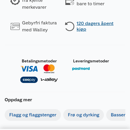
fra kjente
bare to timer
merkevarer
Gebyrfri faktura
120 dagers åpent
kjøp
med Walley
Betalingsmetoder
Leveringsmetoder
Oppdag mer
Flagg og flaggstenger
Frø og dyrking
Basseng