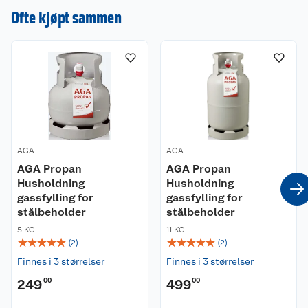
en omtale.
Ofte kjøpt sammen
AGA
AGA
AGA Propan
AGA Propan
Husholdning
Husholdning
gassfylling for
gassfylling for
stålbeholder
stålbeholder
5 KG
11 KG
☆
☆
☆
☆
☆
☆
☆
☆
☆
☆
(
2
)
(
2
)
Finnes i 3 størrelser
Finnes i 3 størrelser
249
00
499
00