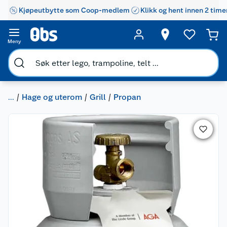
Kjøpeutbytte som Coop-medlem
Klikk og hent innen 2 time
Meny
...
Hage og uterom
Grill
Propan