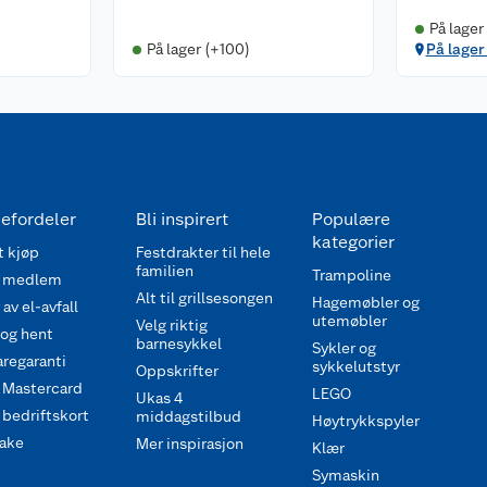
På lager
På lager (+100)
På lager 
efordeler
Bli inspirert
Populære
kategorier
 kjøp
Festdrakter til hele
familien
Trampoline
 medlem
Alt til grillsesongen
Hagemøbler og
av el-avfall
utemøbler
Velg riktig
 og hent
barnesykkel
Sykler og
regaranti
sykkelutstyr
Oppskrifter
 Mastercard
LEGO
Ukas 4
bedriftskort
middagstilbud
Høytrykkspyler
ake
Mer inspirasjon
Klær
Symaskin