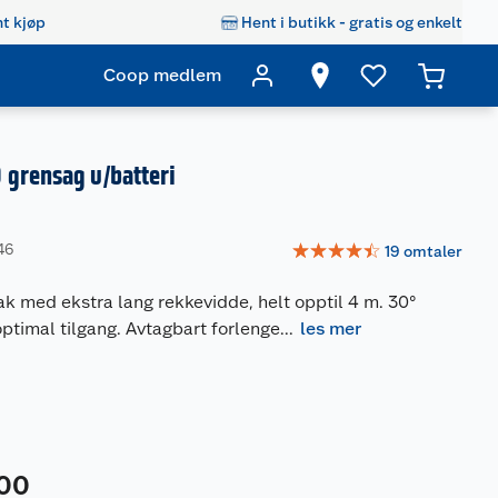
t kjøp
Hent i butikk - gratis og enkelt
Coop medlem
 grensag u/batteri
☆
☆
☆
☆
☆
46
19
omtaler
k med ekstra lang rekkevidde, helt opptil 4 m. 30°
optimal tilgang. Avtagbart forlenge
...
les mer
00