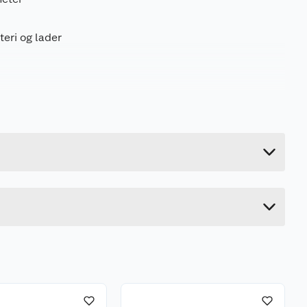
eri og lader
5 kg
26 cm
104.5 cm
16 cm