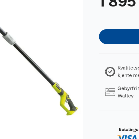
1 895
Kvalitets
kjente m
Gebyrfri
Walley
Betaling