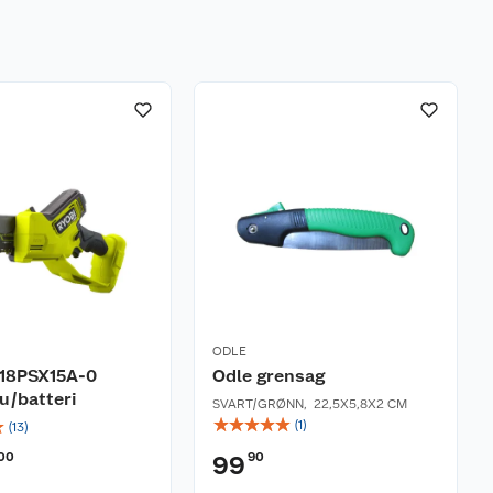
ODLE
Y18PSX15A-0
Odle grensag
u/batteri
SVART/GRØNN
,
22,5X5,8X2 CM
☆
☆
☆
☆
☆
☆
(
1
)
(
13
)
00
90
99