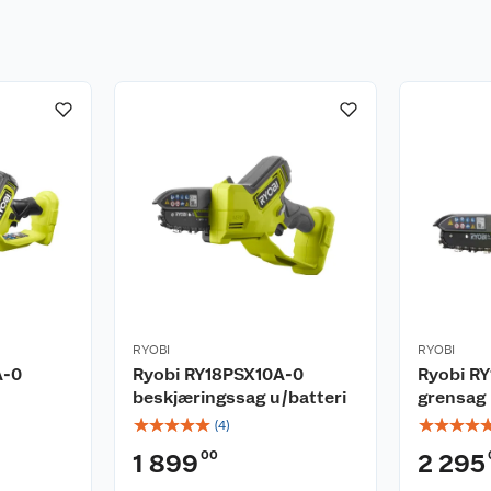
RYOBI
RYOBI
A-0
Ryobi RY18PSX10A-0
Ryobi R
beskjæringssag u/batteri
grensag 
☆
☆
☆
☆
☆
☆
☆
☆
☆
(
4
)
00
1 899
2 295