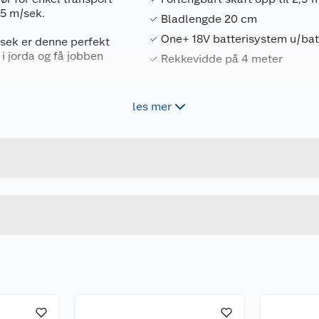
,5 m/sek.
Bladlengde 20 cm
One+ 18V batterisystem u/batt
sek er denne perfekt
i jorda og få jobben
Rekkevidde på 4 meter
les mer
Forpakningsmål
ver 150 verktøy for
 IntelliCell™-
4892210815446
Bruttovekt
ttericeller for å
5133001250
Høyde
 omfattende systemet
gressklipping,
Lengde
thium+ batteriene er
værende driftstid
Bredde