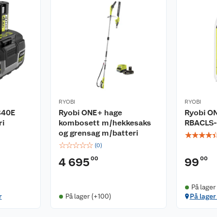
RYOBI
RYOBI
840E
Ryobi ONE+ hage
Ryobi ON
ri
kombosett m/hekkesaks
RBACLS-
og grensag m/batteri
☆
☆
☆
☆
☆
☆
☆
☆
☆
(
0
)
00
00
4 695
99
På lager
r
På lager (+100)
På lager