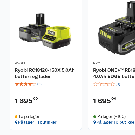
Batterisystem/watt 18V ONE+
Sverdlengde 20 cm
Justerbart hode Nei
RYOBI
RYOBI
Ryobi RC18120-150X 5,0Ah
Ryobi ONE+™ RB1
batteri og lader
4.0Ah EDGE batte
☆
☆
☆
☆
☆
☆
☆
☆
☆
☆
(
22
)
(
0
)
00
00
1 695
1 695
Få på lager
På lager (+100)
På lager i 1 butikker
På lager i 6 butikke