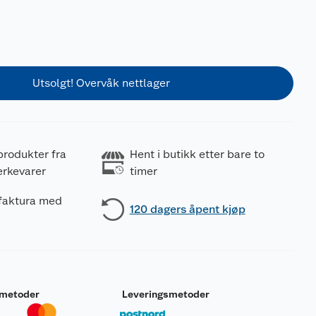
Utsolgt! Overvåk nettlager
produkter fra
Hent i butikk etter bare to
erkevarer
timer
 faktura med
120 dagers åpent kjøp
smetoder
Leveringsmetoder