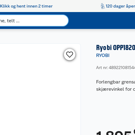
Klikk og hent innen 2 timer
120 dager åpen
Ryobi OPP1820
RYOBI
Art nr: 48922108154
Forlengbar grensa
skjærevinkel for 