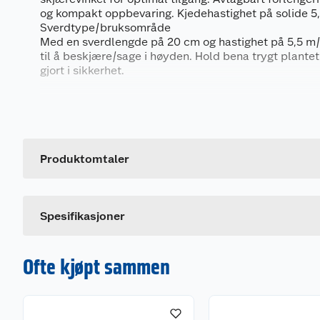
og kompakt oppbevaring. Kjedehastighet på solide 5
Sverdtype/bruksområde
Med en sverdlengde på 20 cm og hastighet på 5,5 m/
til å beskjære/sage i høyden. Hold bena trygt plantet 
gjort i sikkerhet.
Batterisystem
Generelt
ONE+ er Ryobis 18V-system, hvor ett batteri passer o
hus og hage. Ryobis Lithium+ batterier er utstyrt med
Artikkelnummer
teknologi som overvåker og balanserer individuelle ba
Leverandørens artikkelnummer
Produktomtaler
maksimere driftstid, levetid og brukssikkerhet. Det
lar deg sømløst hoppe mellom oppgaver som boring, 
bilvasking og saging med ett enkelt ONE+ batteri. Li
utstyrt med 4-trinns batteriindikator, som viser gjen
Spesifikasjoner
(100%, 75%, 50%, 25%).
Medfølger
Ofte kjøpt sammen
Ergonomisk sele
Egenskaper