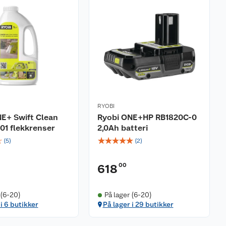
RYOBI
E+ Swift Clean
Ryobi ONE+HP RB1820C-0
01 flekkrenser
2,0Ah batteri
☆
☆
☆
☆
☆
☆
(
5
)
(
2
)
00
618
 (6-20)
På lager (6-20)
 i 6 butikker
På lager i 29 butikker