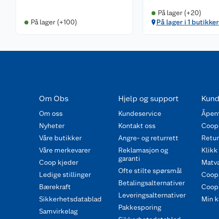
På lager (+20)
På lager (+100)
På lager i 1 butikker
Om Obs
Hjelp og support
Kund
Om oss
Kundeservice
Åpent
Nyheter
Kontakt oss
Coop
Våre butikker
Angre- og returrett
Retur 
Våre merkevarer
Reklamasjon og
Klikk
garanti
Coop kjeder
Matva
Ofte stilte spørsmål
Ledige stillinger
Coop
Betalingsalternativer
Bærekraft
Coop 
Leveringsalternativer
Sikkerhetsdatablad
Min k
Pakkesporing
Samvirkelag