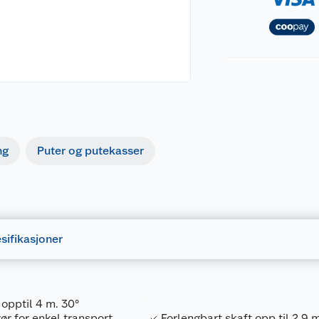
ng
Puter og putekasser
sifikasjoner
opptil 4 m. 30°
ør for enkel transport
Forlengbart skaft opp til 2,9 