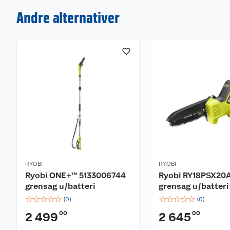
Andre alternativer
RYOBI
RYOBI
Ryobi ONE+™ 5133006744
Ryobi RY18PSX20
grensag u/batteri
grensag u/batteri
☆
☆
☆
☆
☆
☆
☆
☆
☆
☆
(
0
)
(
0
)
00
00
2 499
2 645