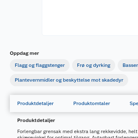
Oppdag mer
Flagg og flaggstenger
Frø og dyrking
Basse
Plantevernmidler og beskyttelse mot skadedyr
Produktdetaljer
Produktomtaler
Spe
Produktdetaljer
Forlengbar grensak med ekstra lang rekkevidde, helt 
skjærevinkel for optimal tilgang. Avtagbart forlengerr