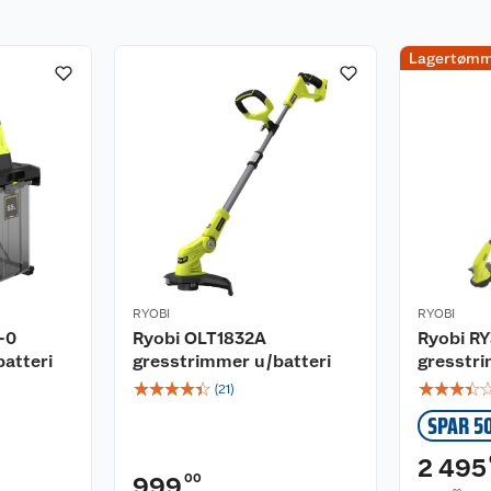
Lagertømm
RYOBI
RYOBI
-0
Ryobi OLT1832A
Ryobi R
atteri
gresstrimmer u/batteri
gresstr
☆
☆
☆
☆
☆
☆
☆
☆
☆
(
21
)
SPAR 5
2 495
00
999
00