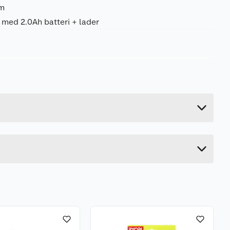
cm
 med 2.0Ah batteri + lader
6.34 kg
12 cm
102.5 cm
30 cm