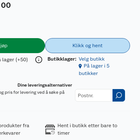
00
jøp
Klikk og hent
Butikklager:
Velg butikk
 lager (+50)
På lager i 5
butikker
Dine leveringsalternativer
og pris for levering ved å søke på
r
produkter fra
Hent i butikk etter bare to
erkevarer
timer