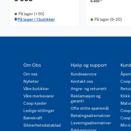
6 490
På lager (+50)
På lager i 1 butikker
På lager (6-20)
Om Obs
Hjelp og support
Kund
Om oss
Kundeservice
Åpent
Nyheter
Kontakt oss
Coop
Våre butikker
Angre- og returrett
Retur 
Våre merkevarer
Reklamasjon og
Klikk
garanti
Coop kjeder
Matva
Ofte stilte spørsmål
Ledige stillinger
Coop
Betalingsalternativer
Bærekraft
Coop 
Leveringsalternativer
Sikkerhetsdatablad
Min k
Pakkesporing