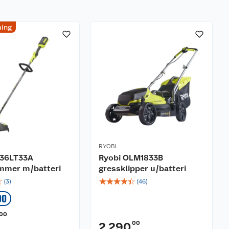
ing
RYOBI
Y36LT33A
Ryobi OLM1833B
immer m/batteri
gressklipper u/batteri
☆
☆
☆
☆
☆
☆
(
3
)
(
46
)
00
00
00
2 290