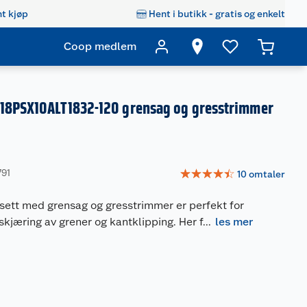
t kjøp
Hent i butikk - gratis og enkelt
Coop medlem
18PSX10ALT1832-120 grensag og gresstrimmer
☆
☆
☆
☆
☆
791
10
omtaler
ett med grensag og gresstrimmer er perfekt for
kjæring av grener og kantklipping. Her f
...
les mer