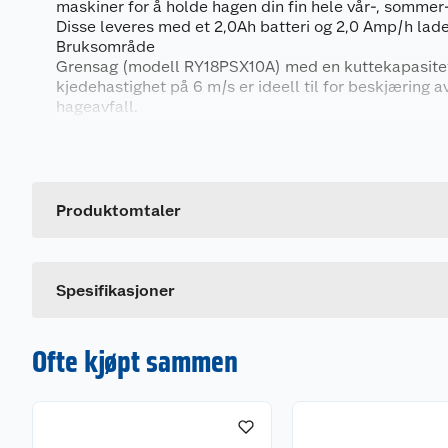
maskiner for å holde hagen din fin hele vår-, sommer
Disse leveres med et 2,0Ah batteri og 2,0 Amp/h lade
Bruksområde
Grensag (modell RY18PSX10A) med en kuttekapasitet
kjedehastighet på 6 m/s er ideell til for beskjæring 
hageavfall.
Gresstrimmer (modell OLT1832) har en klippebredde
Generelt
matespole, justerbart enkeltlinehåndtak og teleskops
klipping over lengre tid.
Artikkelnummer
Leverandørens artikkelnummer
Produktomtaler
Produktdetaljer
Grensag:
18V børsteløs motor
Spesifikasjoner
10 cm kuttekapasitet
Kjedehastighet 6 m/s
Verktøyfritt kjedestrammingssystem for proble
Ofte kjøpt sammen
Gresstrimmer:
30 cm klippebredde