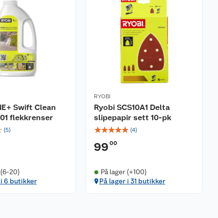
RYOBI
E+ Swift Clean
Ryobi SCS10A1 Delta
01 flekkrenser
slipepapir sett 10-pk
☆
☆
☆
☆
☆
☆
(
5
)
(
4
)
00
99
 (6-20)
På lager (+100)
 i 6 butikker
På lager i 31 butikker