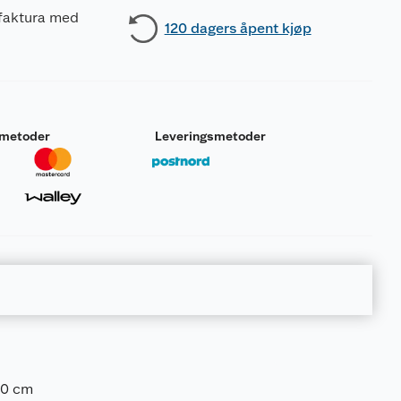
 faktura med
120 dagers åpent kjøp
smetoder
Leveringsmetoder
30 cm