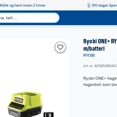
Klikk og hent innen 2 timer
120 dager åpen
Ryobi ONE+ RY
m/batteri
RYOBI
Art nr: 4058546540
Ryobi ONE+ hages
hagestell som bes