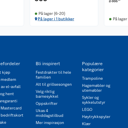
2 995
På lager (6-20)
På lager i 1 butikker
På lager
efordeler
Bli inspirert
Populære
kategorier
 kjøp
Festdrakter til hele
familien
Trampoline
 medlem
Alt til grillsesongen
Hagemøbler og
av el-avfall
utemøbler
Velg riktig
 og hent
barnesykkel
Sykler og
regaranti
sykkelutstyr
Oppskrifter
 Mastercard
LEGO
Ukas 4
bedriftskort
middagstilbud
Høytrykkspyler
ake
Mer inspirasjon
Klær