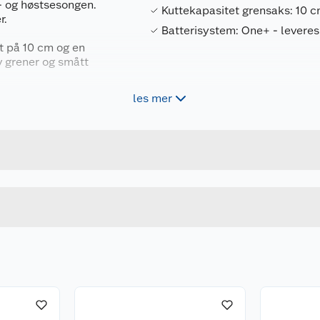
- og høstsesongen.
Kuttekapasitet grensaks: 10 
r.
Batterisystem: One+ - leveres
 på 10 cm og en
av grener og smått
 på 30 cm, automatisk
les mer
Forpakningsmål
kaft for uanstrengt
4058546540791
Bruttovekt
5133006436
Høyde
Lengde
Bredde
mfri stramming