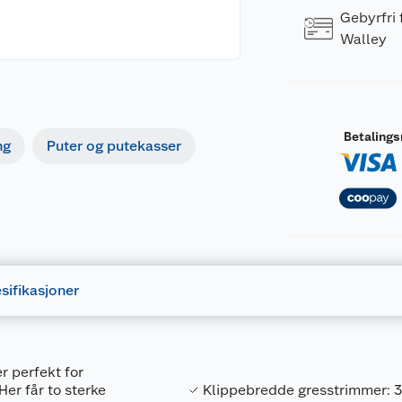
Gebyrfri
Walley
Betaling
ng
Puter og putekasser
sifikasjoner
 perfekt for
er får to sterke
Klippebredde gresstrimmer: 