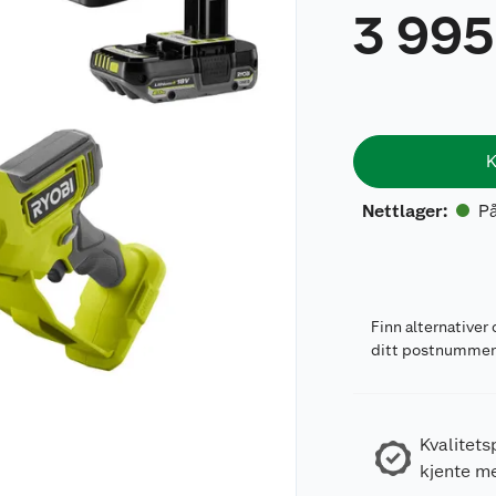
3 995
K
På
Nettlager
:
Finn alternativer 
ditt postnumme
Kvalitets
kjente m