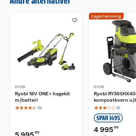
Andre alternativer
Lagertømming
RYOBI
RYOBI
Ryobi 18V ONE+ hagekit
Ryobi RY36SHX40
m/batteri
kompostkvern u/b
☆
☆
☆
☆
☆
☆
☆
☆
☆
☆
(
3
)
(
1
)
SPAR 1495
00
4 995
00
5 995
00