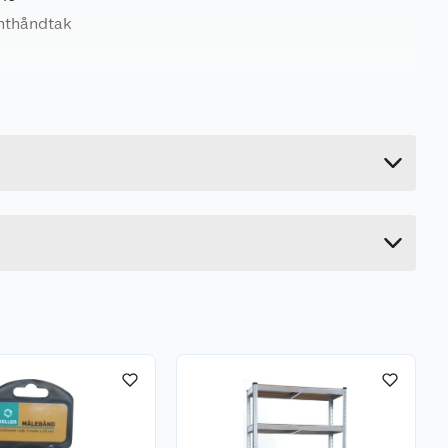
onthåndtak
1.915 kg
92 cm
14.5 cm
18.5 cm