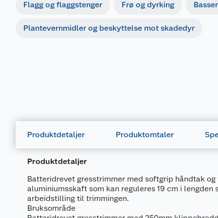
Flagg og flaggstenger
Frø og dyrking
Basse
Plantevernmidler og beskyttelse mot skadedyr
Produktdetaljer
Produktomtaler
Spe
Produktdetaljer
Batteridrevet gresstrimmer med softgrip håndtak og 
aluminiumsskaft som kan reguleres 19 cm i lengden 
arbeidstilling til trimmingen.
Bruksområde
Batteridrevet gresstrimmer med 250mm klippebredd