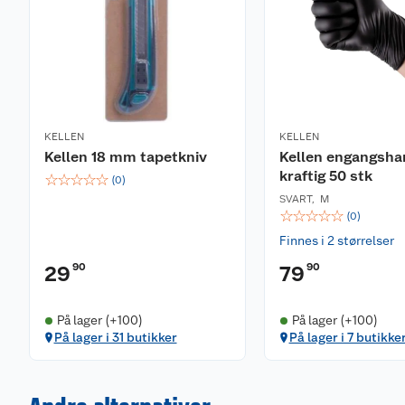
1,4 mm tråddiameter
25 cm klippebredde
2 kg uten batteri
KELLEN
KELLEN
Kellen 18 mm tapetkniv
Kellen engangsha
kraftig 50 stk
☆
☆
☆
☆
☆
(
0
)
SVART
,
M
☆
☆
☆
☆
☆
(
0
)
Finnes i 2 størrelser
90
90
29
79
På lager (+100)
På lager (+100)
På lager i 31 butikker
På lager i 7 butikke