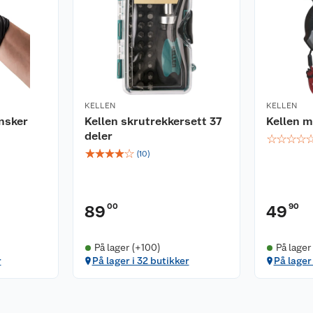
KELLEN
KELLEN
nsker
Kellen skrutrekkersett 37
Kellen 
deler
☆
☆
☆
☆
☆
☆
☆
☆
☆
(
10
)
00
90
89
49
På lager (+100)
På lager
r
På lager i 32 butikker
På lager 