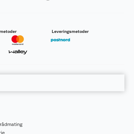
smetoder
Leveringsmetoder
trådmating
rie