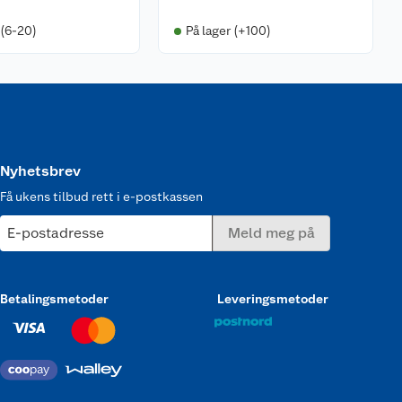
 (6-20)
På lager (+100)
Nyhetsbrev
Få ukens tilbud rett i e-postkassen
E-postadresse
Meld meg på
Betalingsmetoder
Leveringsmetoder