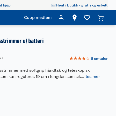
t kjøp
Hent i butikk - gratis og enkelt
Coop medlem
sstrimmer u/ batteri
☆
☆
☆
☆
☆
77
6
omtaler
esstrimmer med softgrip håndtak og teleskopisk
som kan reguleres 19 cm i lengden som sik
...
les mer