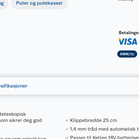
ng
Puter og putekasser
Betaling
sifikasjoner
teleskopisk
som sikrer deg god
Klippebredde 25 cm
1,4 mm tråd med automatisk 
Passer til Kellen 18V batterise
e og som enkelt kan