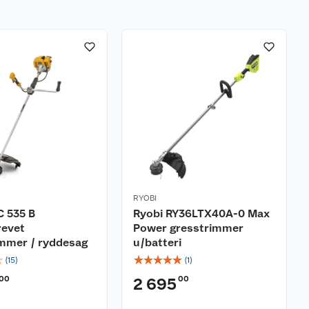
RYOBI
C 535 B
Ryobi RY36LTX40A-0 Max
revet
Power gresstrimmer
immer / ryddesag
u/batteri
☆
☆
☆
☆
☆
☆
(
15
)
(
1
)
00
00
2 695