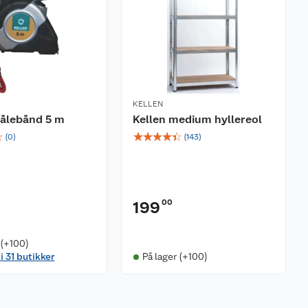
KELLEN
målebånd 5 m
Kellen medium hyllereol
☆
☆
☆
☆
☆
☆
(
0
)
(
143
)
00
199
 (+100)
i 31 butikker
På lager (+100)