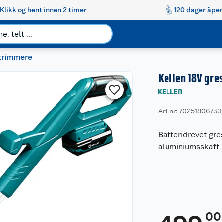
Klikk og hent innen 2 timer
120 dager åpen
trimmere
Kellen 18V gre
Art nr: 70251806739
Batteridrevet gr
aluminiumsskaft 
00