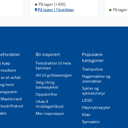
På lager (+100)
På lager i 1 butikker
På lager
efordeler
Bli inspirert
Populære
kategorier
 kjøp
Festdrakter til hele
familien
Trampoline
 medlem
Alt til grillsesongen
Hagemøbler og
av el-avfall
utemøbler
Velg riktig
 og hent
barnesykkel
Sykler og
regaranti
sykkelutstyr
Oppskrifter
 Mastercard
LEGO
Ukas 4
bedriftskort
middagstilbud
Høytrykkspyler
ake
Mer inspirasjon
Klær
Symaskin