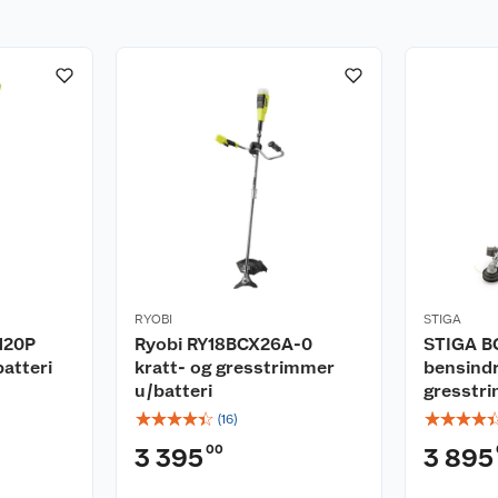
RYOBI
STIGA
120P
Ryobi RY18BCX26A-0
STIGA B
atteri
kratt- og gresstrimmer
bensind
u/batteri
gresstr
☆
☆
☆
☆
☆
☆
☆
☆
☆
(
16
)
00
3 395
3 895