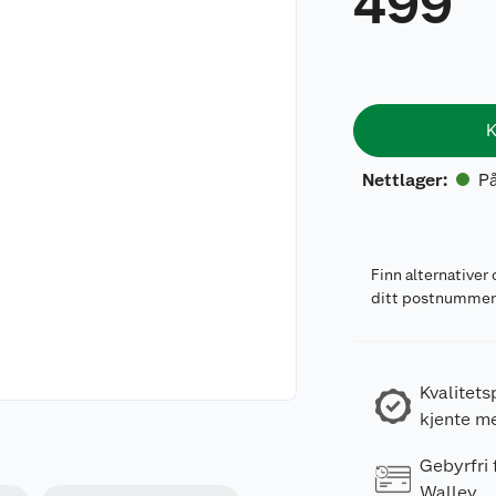
499
K
På
Nettlager
:
Finn alternativer 
ditt postnumme
Kvalitets
kjente m
Gebyrfri
Walley