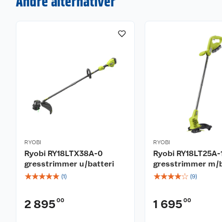
Andre alternativer
RYOBI
RYOBI
Ryobi RY18LTX38A-0
Ryobi RY18LT25A-
gresstrimmer u/batteri
gresstrimmer m/b
☆
☆
☆
☆
☆
☆
☆
☆
☆
☆
(
1
)
(
9
)
00
00
2 895
1 695