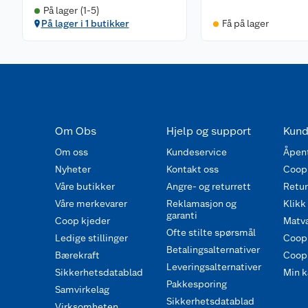
På lager (1-5)
På lager i 1 butikker
Få på lager
Om Obs
Hjelp og support
Kund
Om oss
Kundeservice
Åpent
Nyheter
Kontakt oss
Coop
Våre butikker
Angre- og returrett
Retur 
Våre merkevarer
Reklamasjon og
Klikk
garanti
Coop kjeder
Matva
Ofte stilte spørsmål
Ledige stillinger
Coop
Betalingsalternativer
Bærekraft
Coop 
Leveringsalternativer
Sikkerhetsdatablad
Min k
Pakkesporing
Samvirkelag
Sikkerhetsdatablad
Virksomheten