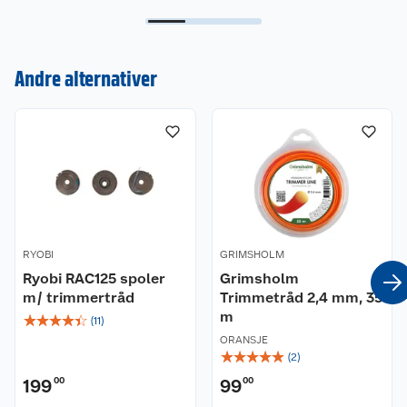
Kundeservice
Andre alternativer
Om oss
Kontakt oss
Nyheter
Angre- og returrett
Våre butikker
Reklamasjon og garanti
Våre merkevarer
Ofte stilte spørsmål
RYOBI
GRIMSHOLM
Coop kjeder
Ryobi RAC125 spoler
Betalingsalternativer
Grimsholm
m/ trimmertråd
Trimmetråd 2,4 mm, 35
m
☆
☆
☆
☆
☆
Ledige stillinger
Leveringsalternativer
Åpent kjøp
(
11
)
ORANSJE
☆
☆
☆
☆
☆
(
2
)
Bærekraft
Pakkesporing
Coop medlem
199
00
99
00