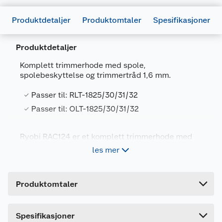
Produktdetaljer
Produktomtaler
Spesifikasjoner
Produktdetaljer
Komplett trimmerhode med spole,
spolebeskyttelse og trimmertråd 1,6 mm.
Generelt
Passer til: RLT-1825/30/31/32
Artikkelnummer
4892210813473
Passer til: OLT-1825/30/31/32
Leverandørens artikkelnummer
RAC124
Ryobi RAC124 er et komplett trimmerhode med
Forpakningsmål
spole, spolebeskyttelse og trimmertråd 1,6 mm.
les mer
Passer til: RLT-1825/30/31/32, OLT-1825/30/31/32.
Bruttovekt
0.06 kg
Høyde
3.8 cm
Produktomtaler
Lengde
10.6 cm
Bredde
9.4 cm
Spesifikasjoner