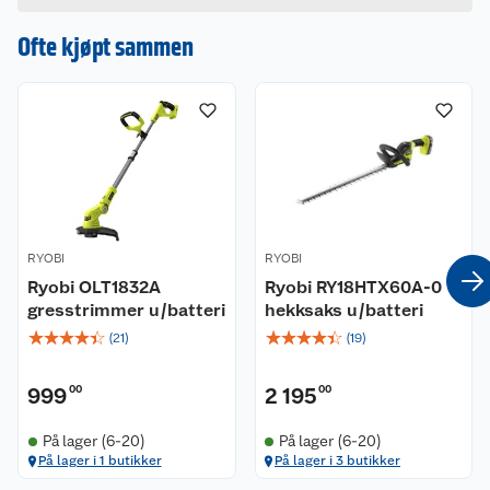
Ofte kjøpt sammen
RYOBI
RYOBI
Ryobi OLT1832A
Ryobi RY18HTX60A-0
gresstrimmer u/batteri
hekksaks u/batteri
☆
☆
☆
☆
☆
☆
☆
☆
☆
☆
(
21
)
(
19
)
999
00
2 195
00
På lager (6-20)
På lager (6-20)
På lager i 1 butikker
På lager i 3 butikker