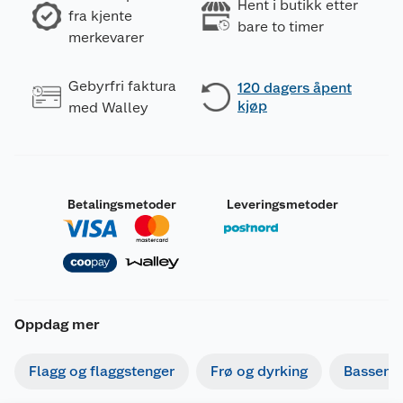
Hent i butikk etter
fra kjente
bare to timer
merkevarer
Gebyrfri faktura
120 dagers åpent
kjøp
med Walley
Betalingsmetoder
Leveringsmetoder
Oppdag mer
Flagg og flaggstenger
Frø og dyrking
Basseng