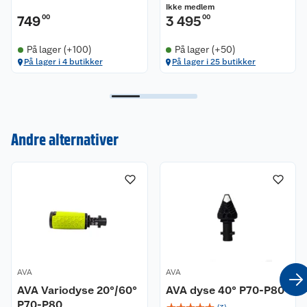
Ikke medlem
Med AVA Vario-munnstykket trenger du ikke
749
00
3 495
00
bekymre deg for redusert effektivitet eller tap av
kraft på grunn av varierende krav til området som
På lager (+100)
På lager (+50)
rengjøres.
På lager i 4 butikker
På lager i 25 butikker
Kundeservice
Om oss
Kontakt oss
Andre alternativer
Nyheter
Angre- og returrett
Våre butikker
Reklamasjon og garanti
Våre merkevarer
Ofte stilte spørsmål
Coop kjeder
Betalingsalternativer
AVA
AVA
AVA Variodyse 20°/60°
AVA dyse 40° P70-P80
Ledige stillinger
Leveringsalternativer
Åpent kjøp
P70-P80