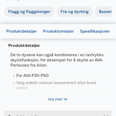
Flagg og flaggstenger
Frø og dyrking
Basseng
Produktdetaljer
Produktomtaler
Spesifikasjoner
Produktdetaljer
De to dysene kan også kombineres i en lavtrykks
skyllefunksjon, for eksempel for å skylle av AVA
Perlevoks fra bilen.
Generelt
For AVA P30-P60
Artikkelnummer
7072110555063
Velg enkelt mellom konsentrert eller bred
Leverandørens artikkelnummer
11-120-120
stråle
Justere trykket etter behov med en enkelt
Forpakningsmål
les mer
håndbevegelse
Bruttovekt
0.15 kg
Høyde
5 cm
AVA Variodyse 20°/60° lar deg enkelt velge