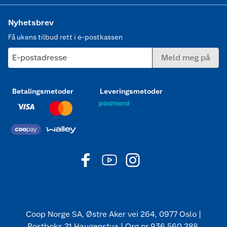
Nyhetsbrev
Få ukens tilbud rett i e-postkassen
E-postadresse
Meld meg på
Betalingsmetoder
Leveringsmetoder
Coop Norge SA, Østre Aker vei 264, 0977 Oslo |
Postboks 21 Haugenstua | Org nr 936 560 288.