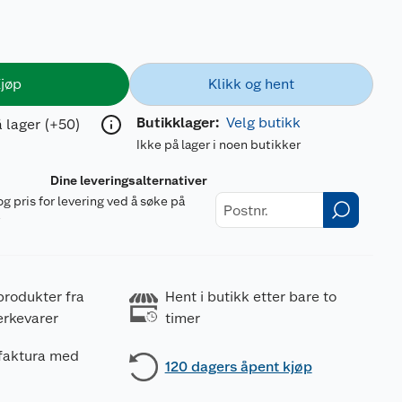
jøp
Klikk og hent
Butikklager:
Velg butikk
 lager (+50)
Ikke på lager i noen butikker
Dine leveringsalternativer
og pris for levering ved å søke på
r
produkter fra
Hent i butikk etter bare to
erkevarer
timer
 faktura med
120 dagers åpent kjøp