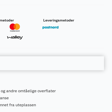
smetoder
Leveringsmetoder
r og andre omtåelige overflater
 lanse
 annet fra uteplassen