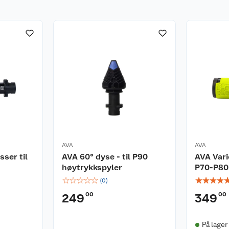
AVA
AVA
ser til
AVA 60° dyse - til P90
AVA Vari
høytrykkspyler
P70-P80
☆
☆
☆
☆
☆
☆
☆
☆
☆
(
0
)
00
00
249
349
På lager