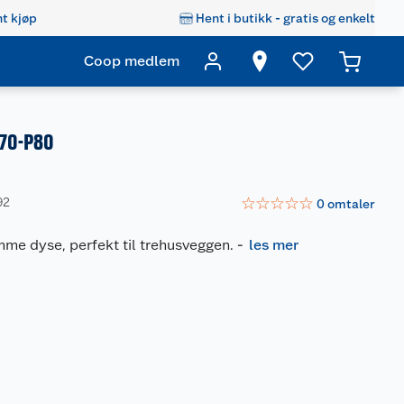
t kjøp
Hent i butikk - gratis og enkelt
Coop medlem
P70-P80
☆
☆
☆
☆
☆
92
0
omtaler
me dyse, perfekt til trehusveggen.
-
les mer