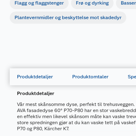
Flagg og flaggstenger
Frø og dyrking
Basse
Plantevernmidler og beskyttelse mot skadedyr
Produktdetaljer
Produktomtaler
Spe
Produktdetaljer
Vår mest skånsomme dyse, perfekt til trehusveggen.
AVA fasadedyse 60° P70-P80 har en stor vaskebredde
en effektiv men likevel skånsom måte kan vaske trev
store spredningen gjør at du kan vaske tett på vaskef
P70 og P80, Kärcher K7.