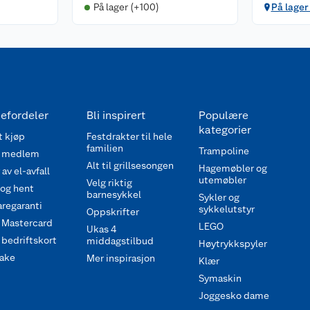
På lager (+100)
På lager 
efordeler
Bli inspirert
Populære
kategorier
 kjøp
Festdrakter til hele
familien
Trampoline
 medlem
Alt til grillsesongen
Hagemøbler og
av el-avfall
utemøbler
Velg riktig
 og hent
barnesykkel
Sykler og
regaranti
sykkelutstyr
Oppskrifter
 Mastercard
LEGO
Ukas 4
bedriftskort
middagstilbud
Høytrykkspyler
ake
Mer inspirasjon
Klær
Symaskin
Joggesko dame