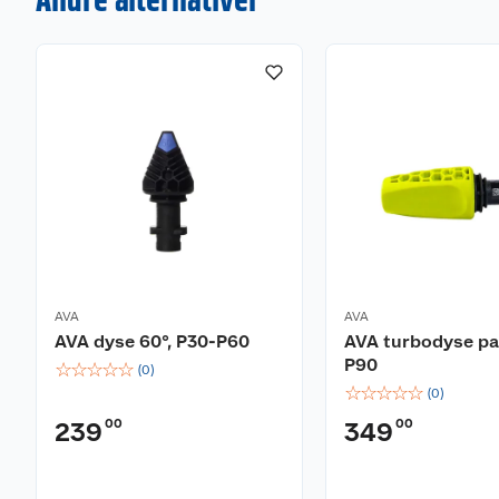
AVA
AVA
AVA dyse 60°, P30-P60
AVA turbodyse pas
P90
☆
☆
☆
☆
☆
(
0
)
☆
☆
☆
☆
☆
(
0
)
00
00
239
349