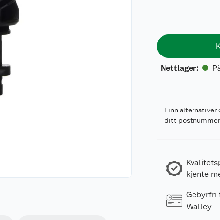
K
På
Nettlager
:
Finn alternativer 
ditt postnumme
Kvalitets
kjente m
Gebyrfri
Walley