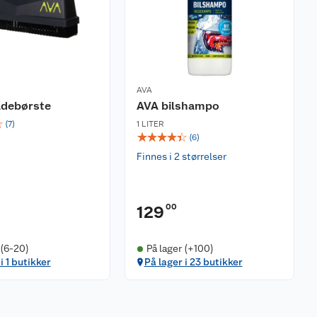
AVA
adebørste
AVA bilshampo
☆
(
7
)
1 LITER
☆
☆
☆
☆
☆
(
6
)
Finnes i 2 størrelser
00
129
 (6-20)
På lager (+100)
i 1 butikker
På lager i 23 butikker