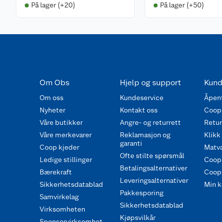
På lager (+20)
På lager (+50)
Om Obs
Hjelp og support
Kund
Om oss
Kundeservice
Åpent
Nyheter
Kontakt oss
Coop
Våre butikker
Angre- og returrett
Retur 
Våre merkevarer
Reklamasjon og
Klikk
garanti
Coop kjeder
Matva
Ofte stilte spørsmål
Ledige stillinger
Coop
Betalingsalternativer
Bærekraft
Coop 
Leveringsalternativer
Sikkerhetsdatablad
Min k
Pakkesporing
Samvirkelag
Sikkerhetsdatablad
Virksomheten
Kjøpsvilkår
Sponsorvirksomhet