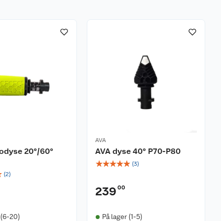
AVA
odyse 20°/60°
AVA dyse 40° P70-P80
☆
☆
☆
☆
☆
(
3
)
☆
(
2
)
00
239
 (6-20)
På lager (1-5)