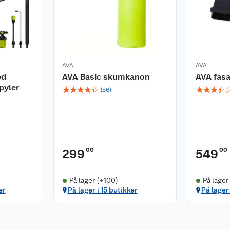
AVA
AVA
ed
AVA Basic skumkanon
AVA fas
pyler
☆
☆
☆
☆
☆
☆
☆
☆
☆
(
56
)
00
00
299
549
På lager (+100)
På lager
er
På lager i 15 butikker
På lager 