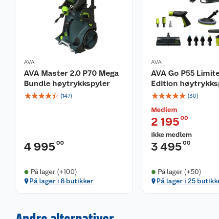
AVA
AVA
AVA Master 2.0 P70 Mega
AVA Go P55 Limit
Bundle høytrykkspyler
Edition høytrykks
☆
☆
☆
☆
☆
☆
☆
☆
☆
☆
(
147
)
(
30
)
Medlem
00
2 195
Ikke medlem
00
00
4 995
3 495
På lager (+100)
På lager (+50)
På lager i 8 butikker
På lager i 25 butikk
Andre alternativer