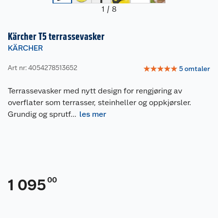
1
/
8
Kärcher T5 terrassevasker
KÄRCHER
Art nr: 4054278513652
☆
☆
☆
☆
☆
5
omtaler
Terrassevasker med nytt design for rengjøring av
overflater som terrasser, steinheller og oppkjørsler.
Grundig og sprutf
...
les mer
00
1 095