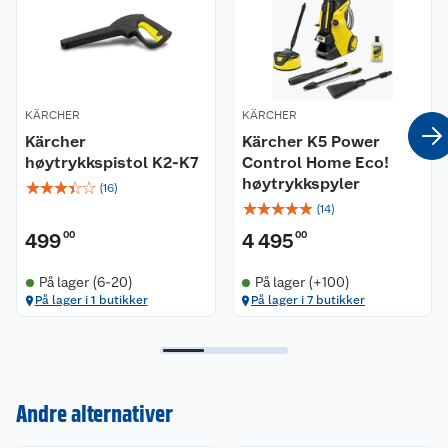
KÄRCHER
KÄRCHER
Kärcher
Kärcher K5 Power
høytrykkspistol K2-K7
Control Home Eco!
høytrykkspyler
☆
☆
☆
☆
☆
(
16
)
☆
☆
☆
☆
☆
(
14
)
499
00
4 495
00
På lager (6-20)
På lager (+100)
På lager i 1 butikker
På lager i 7 butikker
Kundeservice
Andre alternativer
Om oss
Kontakt oss