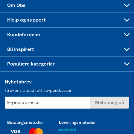
Sponsorvirksomhet
Cookies
Coop Mastercard
Velg riktig barnesykkel
LEGO
Om Obs
Leveringstid
Coop bedriftskort
Oppskrifter
Høytrykkspyler
Hjelp og support
Min kake
Ukas 4 middagstilbud
Klær
Kundefordeler
Mer inspirasjon
Symaskin
Bli inspirert
Joggesko dame
Populære kategorier
Nyhetsbrev
Få ukens tilbud rett i e-postkassen
E-postadresse
Meld meg på
Betalingsmetoder
Leveringsmetoder