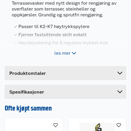
Terrassevasker med nytt design for rengjøring av
overflater som terrasser, steinheller og
oppkjørsler. Grundig og sprutfri rengjøring.
Generelt
Passer til K2-K7 høytrykkspylere
Artikkelnummer
4054278513652
Fjerner fastsittende skitt enkelt
Leverandørens artikkelnummer
26440840
Høydejustering for å regulere trykket mot
Forpakningsmål
overflaten
les mer
Rask og enkel rengjøring av store overflater
Bruttovekt
2.1 kg
Høyde
35.4 cm
Kärcher T5 terrassevasker med nytt design og
Produktomtaler
Lengde
39.4 cm
forbedrede funksjoner. Sprutefri tilbehør til K2-K7
høytrykkspylere. Høydejustering for å regulere
Bredde
24 cm
trykket mot overflaten. Kan brukes både vertikalt
Spesifikasjoner
og horisonalt på stein- og treoverflater.
Ofte kjøpt sammen