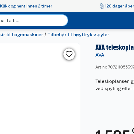
Klikk og hent innen 2 timer
120 dager åpen
ør til hagemaskiner
Tilbehør til høyttrykkspyler
AVA teleskopl
AVA
Art nr: 70721105539
Teleskoplansen gj
ved spyling eller