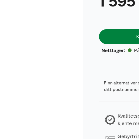
1 595
K
På
Nettlager
:
Finn alternativer 
ditt postnumme
Kvalitets
kjente m
Gebyrfri