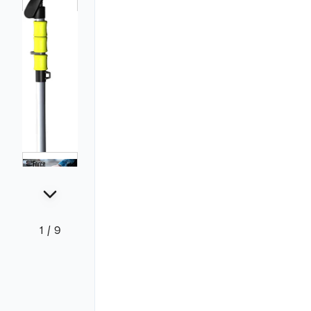
1
/
9