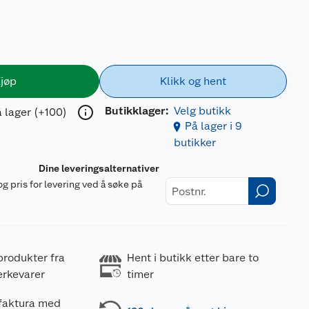
jøp
Klikk og hent
Butikklager:
Velg butikk
 lager (+100)
På lager i 9
butikker
Dine leveringsalternativer
og pris for levering ved å søke på
r
produkter fra
Hent i butikk etter bare to
erkevarer
timer
 faktura med