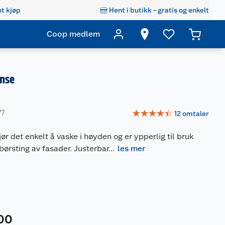
t kjøp
Hent i butikk - gratis og enkelt
Coop medlem
anse
☆
☆
☆
☆
☆
77
12
omtaler
ør det enkelt å vaske i høyden og er ypperlig til bruk
 børsting av fasader. Justerbar
...
les mer
00