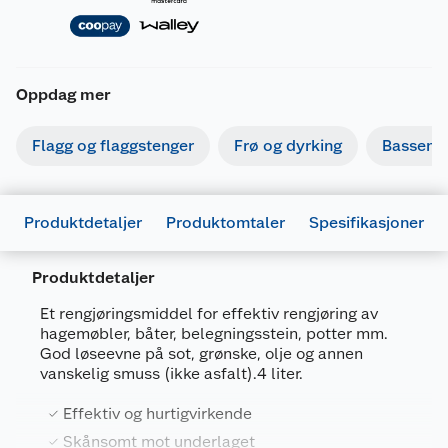
Oppdag mer
Merking
Flagg og flaggstenger
Frø og dyrking
Basseng
Fareutsagn
H319
Gir alvorlig øyeirritasjon.
Produktdetaljer
Produktomtaler
Spesifikasjoner
Forsiktighetsutsagn
Produktdetaljer
Oppbevares utilgjengelig for barn. Les
P102
Et rengjøringsmiddel for effektiv rengjøring av
etiketten før bruk
hagemøbler, båter, belegningsstein, potter mm.
Benytt
God løseevne på sot, grønske, olje og annen
Generelt
P280
vernehansker/verneklær/vernebriller/ansik
vanskelig smuss (ikke asfalt).4 liter.
tsskjerm.
Artikkelnummer
7090012249064
Effektiv og hurtigvirkende
P337,
Ved vedvarende øyeirritasjon: Søk
Leverandørens artikkelnummer
9.550-860.0
Skånsomt mot underlaget
P313
legehjelp.