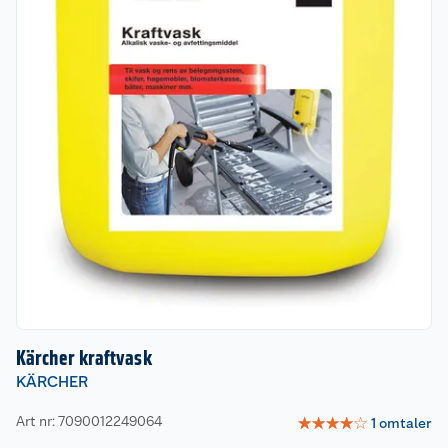
Kärcher kraftvask
KÄRCHER
Art nr: 7090012249064
☆
☆
☆
☆
☆
1
omtaler