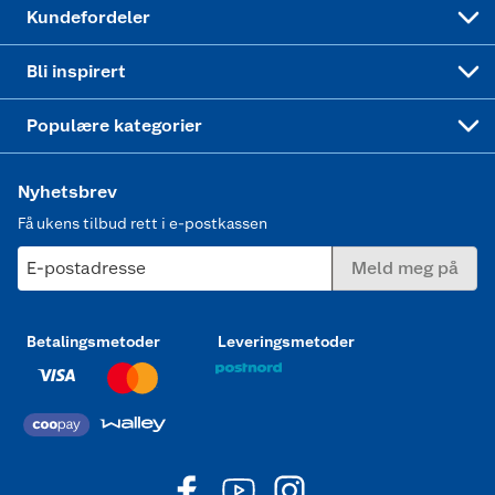
Ukas 4 middagstilbud
Klær
Kundefordeler
Mer inspirasjon
Symaskin
Bli inspirert
Joggesko dame
Populære kategorier
Nyhetsbrev
Få ukens tilbud rett i e-postkassen
E-postadresse
Meld meg på
Betalingsmetoder
Leveringsmetoder