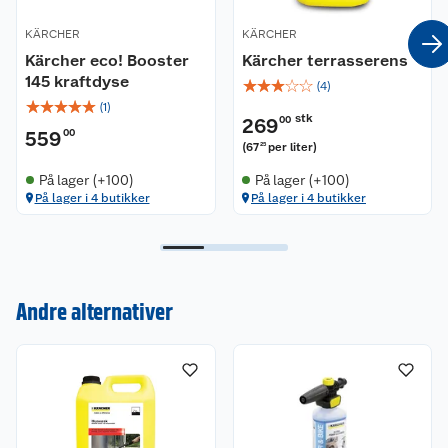
KÄRCHER
KÄRCHER
Kärcher eco! Booster
Kärcher terrasserens
145 kraftdyse
☆
☆
☆
☆
☆
(
4
)
☆
☆
☆
☆
☆
(
1
)
stk
269
00
559
00
(
67
per liter
)
25
På lager (+100)
På lager (+100)
På lager i 4 butikker
På lager i 4 butikker
Kundeservice
Andre alternativer
Om oss
Kontakt oss
Nyheter
Angre- og returrett
Våre butikker
Reklamasjon og garanti