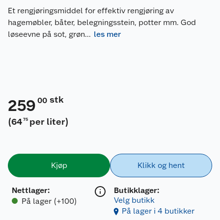
Et rengjøringsmiddel for effektiv rengjøring av
hagemøbler, båter, belegningsstein, potter mm. God
løseevne på sot, grøn
...
les mer
stk
00
259
(
64
per liter
)
75
Kjøp
Klikk og hent
Nettlager
:
Butikklager:
Velg butikk
På lager (+100)
På lager i 4 butikker