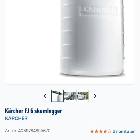
Kärcher FJ 6 skumlegger
KÄRCHER
Art nr: 4039784855670
☆
☆
☆
☆
☆
27
omtaler