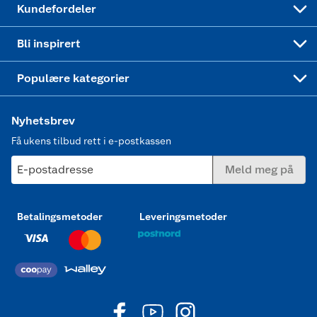
Kundefordeler
Mer inspirasjon
Symaskin
Bli inspirert
Joggesko dame
Populære kategorier
Nyhetsbrev
Få ukens tilbud rett i e-postkassen
E-postadresse
Meld meg på
Betalingsmetoder
Leveringsmetoder