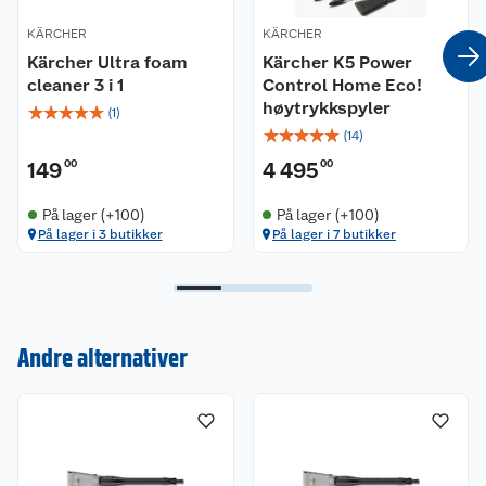
KÄRCHER
KÄRCHER
Kärcher Ultra foam
Kärcher K5 Power
cleaner 3 i 1
Control Home Eco!
høytrykkspyler
☆
☆
☆
☆
☆
(
1
)
☆
☆
☆
☆
☆
(
14
)
149
00
4 495
00
På lager (+100)
På lager (+100)
På lager i 3 butikker
På lager i 7 butikker
Kundeservice
Om oss
Kontakt oss
Andre alternativer
Nyheter
Angre- og returrett
Våre butikker
Reklamasjon og garanti