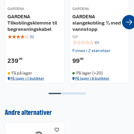
GARDENA
GARDENA
GARDENA
GARDENA
Tilkoblingsklemme til
slangekobling ¾ med
begrensningskabel
vannstopp
☆
☆
☆
☆
☆
(
5
)
1/2"
☆
☆
☆
☆
☆
(
0
)
Finnes i 2 størrelser
239
00
99
00
Få på lager
På lager (+20)
På lager i 1 butikker
På lager i 8 butikker
Kundeservice
Om oss
Kontakt oss
Nyheter
Angre- og returrett
Andre alternativer
Våre butikker
Reklamasjon og garanti