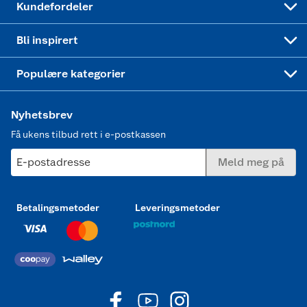
Kundefordeler
Mer inspirasjon
Symaskin
Bli inspirert
Joggesko dame
Populære kategorier
Nyhetsbrev
Få ukens tilbud rett i e-postkassen
E-postadresse
Meld meg på
Betalingsmetoder
Leveringsmetoder