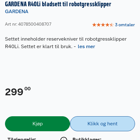
GARDENA R40Li bladsett til robotgressklipper
GARDENA
Art nr: 4078500408707
☆
☆
☆
☆
☆
3
omtaler
Settet inneholder reservekniver til robotgressklipper
R40Li. Settet er klart til bruk.
-
les mer
00
299
Kjøp
Klikk og hent
Tilgjengelig
:
Butikklager: