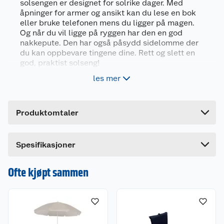
solsengen er designet for solrike dager. Med
Generelt
åpninger for armer og ansikt kan du lese en bok
Artikkelnummer
7071189342697
eller bruke telefonen mens du ligger på magen.
Og når du vil ligge på ryggen har den en god
Leverandørens artikkelnummer
MM24004
nakkepute. Den har også påsydd sidelomme der
Farge
BEIGE
du kan oppbevare tingene dine. Rett og slett en
god, praktist solseng!
Forpakningsmål
les mer
Åpning for armer og ansikt
Bruttovekt
8 kg
Sidelommer til småting
Høyde
75 cm
Bæreseler og låsing av ramme
Produktomtaler
Lengde
58 cm
Mål utslått (LxBxH): 190x58x30 cm
Bredde
20 cm
Spesifikasjoner
Egenskaper
Komfortabel å ligge på magen og lese eller
Ofte kjøpt sammen
scrolle. Denne har en luke som kan åpnes øverst
og hull for armene slik at du ligger komfortabelt
på magen.
Hodestøtte: Den har en avtagbar nakkepute