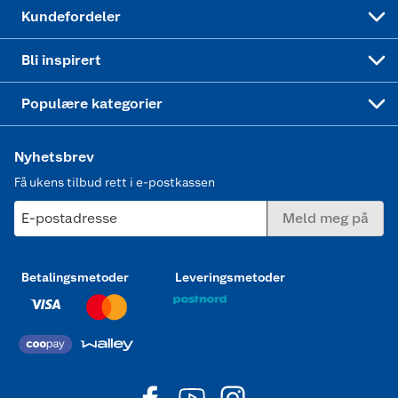
Min kake
Ukas 4 middagstilbud
Klær
Kundefordeler
Mer inspirasjon
Symaskin
Bli inspirert
Joggesko dame
Populære kategorier
Nyhetsbrev
Få ukens tilbud rett i e-postkassen
E-postadresse
Meld meg på
Betalingsmetoder
Leveringsmetoder