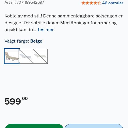
Art nr: 7071189342697
☆
☆
☆
☆
☆
46
omtaler
Koble av med stil! Denne sammenleggbare solsengen er
designet for solrike dager. Med åpninger for armer og
ansikt kan du
...
les mer
Valgt farge
:
Beige
00
599