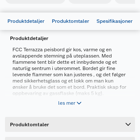
Produktdetaljer
Produktomtaler
Spesifikasjoner
Produktdetaljer
FCC Terrazza peisbord gir kos, varme og en
avslappende stemning på uteplassen. Med
Generelt
flammene tent blir dette et innbydende og et
Artikkelnummer
7072806006220
naturlig sentrum i uterommet. Bordet gir fine
levende flammer som kan justeres , og det følger
Leverandørens artikkelnummer
FCC-PB-10001
med sikkerhetsglass og et lokk om man kun
Farge
SVART
ønsker å bruke det som et bord. Praktisk skap for
oppbevaring av gassflaske (maks 5 kg).
Forpakningsmål
les mer
Bord – Alle lakkerte flater i aluminium
Bruttovekt
17 kg
Med stainless steel brenner og lokk som
Høyde
61 cm
skjuler brenneren
Produktomtaler
Lengde
Leveres med sikkerhetsglass og skap
113 cm
Mål (BxDxH): 107x56,7x61,1 cm
Bredde
20.5 cm