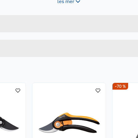
les mer
Forpakningsmål
6411501357601
Bruttovekt
1003705
Høyde
Lengde
u kjøper produktet får du invitasjon til å gi en omtale.
Bredde
-70 %