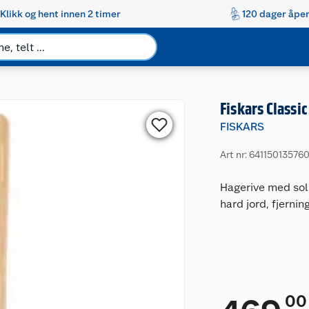
Klikk og hent innen 2 timer
120 dager åpen
Fiskars Classi
FISKARS
Art nr: 641150135760
Hagerive med soli
hard jord, fjernin
00