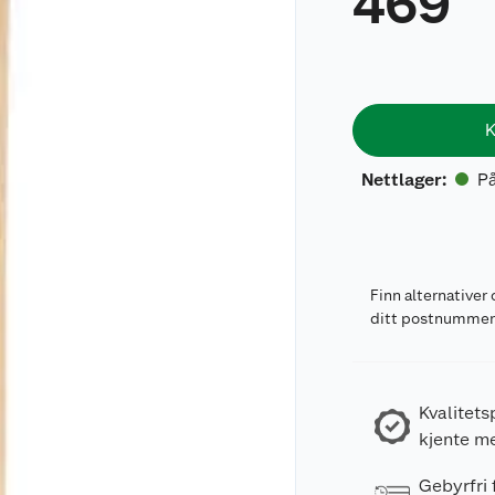
469
K
På
Nettlager
:
Finn alternativer 
ditt postnumme
Kvalitets
kjente m
Gebyrfri