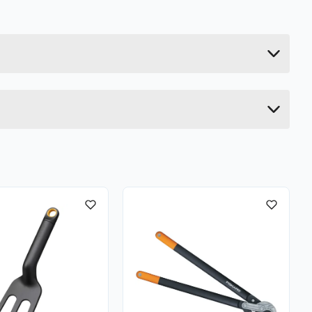
1.03 kg
6.5 cm
168.02 cm
36 cm