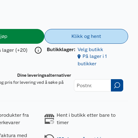
jøp
Klikk og hent
Butikklager:
Velg butikk
 lager (+20)
På lager i 1
butikker
Dine leveringsalternativer
og pris for levering ved å søke på
r
produkter fra
Hent i butikk etter bare to
erkevarer
timer
 faktura med