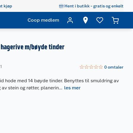
t kjøp
Hent i butikk - gratis og enkelt
Coop medlem
c hagerive m/bøyde tinder
☆
☆
☆
☆
☆
1
0
omtaler
d hode med 14 bøyde tinder. Benyttes til smuldring av
g av stein og røtter, planerin
...
les mer