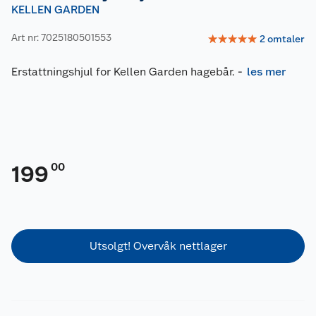
KELLEN GARDEN
Art nr: 7025180501553
☆
☆
☆
☆
☆
2
omtaler
Erstattningshjul for Kellen Garden hagebår.
-
les mer
00
199
Utsolgt! Overvåk nettlager