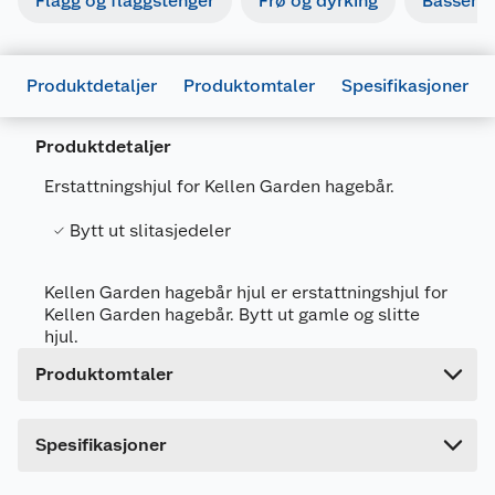
Flagg og flaggstenger
Frø og dyrking
Basseng
Produktdetaljer
Produktomtaler
Spesifikasjoner
Produktdetaljer
Generelt
Erstattningshjul for Kellen Garden hagebår.
Artikkelnummer
7025180501553
Bytt ut slitasjedeler
Leverandørens artikkelnummer
WB068G-K
Forpakningsmål
Kellen Garden hagebår hjul er erstattningshjul for
Bruttovekt
1.99 kg
Kellen Garden hagebår. Bytt ut gamle og slitte
hjul.
Høyde
10.4 cm
Produktomtaler
Lengde
33.4 cm
Bredde
32.2 cm
Spesifikasjoner