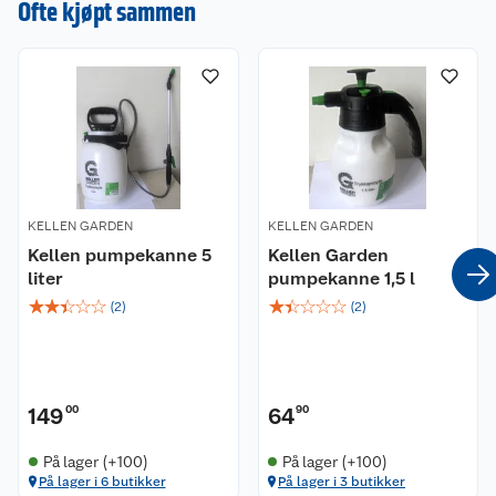
Ofte kjøpt sammen
KELLEN GARDEN
KELLEN GARDEN
Kellen pumpekanne 5
Kellen Garden
liter
pumpekanne 1,5 l
☆
☆
☆
☆
☆
☆
☆
☆
☆
☆
(
2
)
(
2
)
149
00
64
90
På lager (+100)
På lager (+100)
På lager i 6 butikker
På lager i 3 butikker