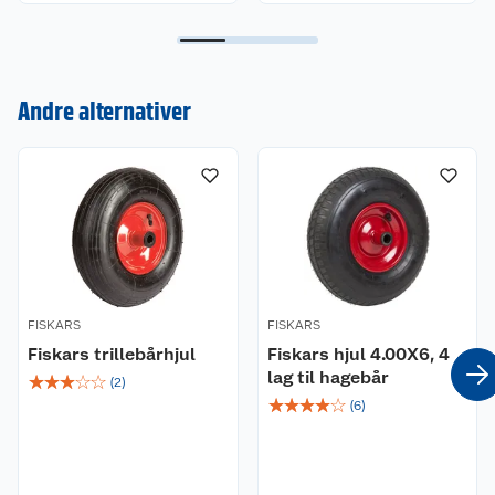
Andre alternativer
Kundeservice
Om oss
Kontakt oss
Nyheter
Angre- og returrett
Våre butikker
Reklamasjon og garanti
FISKARS
FISKARS
Våre merkevarer
Ofte stilte spørsmål
Fiskars trillebårhjul
Fiskars hjul 4.00X6, 4
lag til hagebår
☆
☆
☆
☆
☆
Coop kjeder
(
2
)
Betalingsalternativer
☆
☆
☆
☆
☆
(
6
)
Ledige stillinger
Leveringsalternativer
Åpent kjøp
Bærekraft
Pakkesporing
Coop medlem