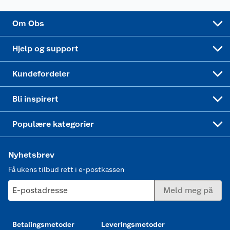
Sponsorvirksomhet
Cookies
Coop Mastercard
Velg riktig barnesykkel
LEGO
Om Obs
Leveringstid
Coop bedriftskort
Oppskrifter
Høytrykkspyler
Hjelp og support
Min kake
Ukas 4 middagstilbud
Klær
Kundefordeler
Mer inspirasjon
Symaskin
Bli inspirert
Joggesko dame
Populære kategorier
Nyhetsbrev
Få ukens tilbud rett i e-postkassen
E-postadresse
Meld meg på
Betalingsmetoder
Leveringsmetoder