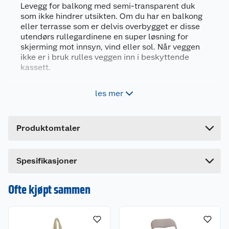
Levegg for balkong med semi-transparent duk
Artikkelnummer
5709386507343
som ikke hindrer utsikten. Om du har en balkong
eller terrasse som er delvis overbygget er disse
Leverandørens artikkelnummer
50734
utendørs rullegardinene en super løsning for
skjerming mot innsyn, vind eller sol. Når veggen
Størrelse
B.1.6 M / UTTR 2.5 M
ikke er i bruk rulles veggen inn i beskyttende
Farge
GRÅ/SVART
kassett.
Forpakningsmål
For balkonger og terrasser som er helt eller
les mer
delvis overbygget
Bruttovekt
5.2 kg
Semi-transparent duk gir både utsyn og
Høyde
9.5 cm
solskjerming
Produktomtaler
Nedtrekkbar med sveiv og i
Lengde
165 cm
beskyttelseskassett
Bredde
11 cm
Enkel montering
Spesifikasjoner
Nedtrekkbar balkong levegg semi-transperant
Ofte kjøpt sammen
1,6x2,5 meter justeres med sveiv, og festes med
snorer i fastmontert beslag.
Mål: