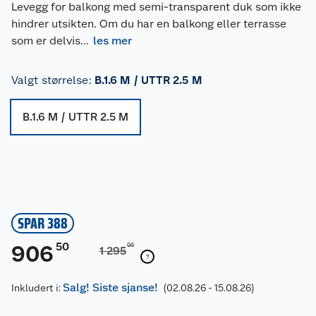
Levegg for balkong med semi-transparent duk som ikke
hindrer utsikten. Om du har en balkong eller terrasse
som er delvis
...
les mer
Valgt størrelse
:
B.1.6 M / UTTR 2.5 M
B.1.6 M / UTTR 2.5 M
SPAR 388
50
906
00
1 295
Salg! Siste sjanse!
Inkludert i:
(02.08.26 - 15.08.26)