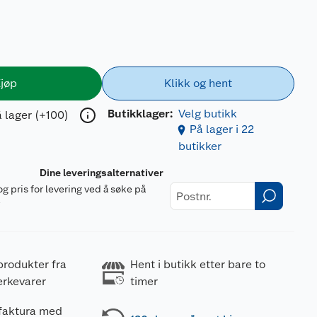
jøp
Klikk og hent
Butikklager:
Velg butikk
 lager (+100)
På lager i 22
butikker
Dine leveringsalternativer
og pris for levering ved å søke på
r
produkter fra
Hent i butikk etter bare to
erkevarer
timer
 faktura med