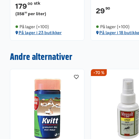
stk
00
179
90
29
(
358
per liter
)
00
På lager (+100)
På lager (+100)
På lager i 23 butikker
På lager i 18 butikk
Andre alternativer
-70 %