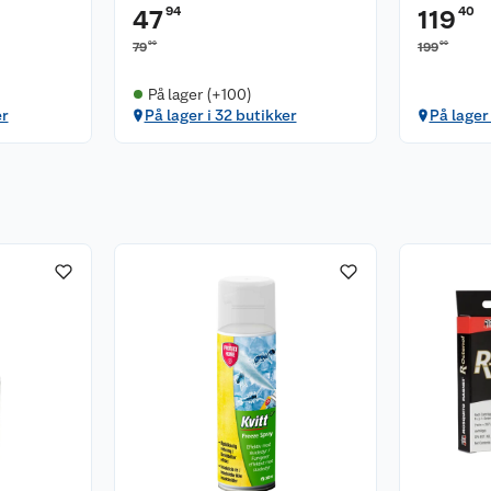
94
40
47
119
90
00
79
199
På lager (+100)
er
På lager i 32 butikker
På lager