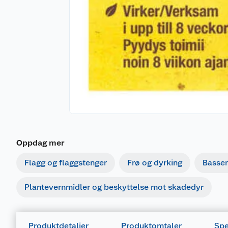
Oppdag mer
Flagg og flaggstenger
Frø og dyrking
Basse
Plantevernmidler og beskyttelse mot skadedyr
Produktdetaljer
Produktomtaler
Spe