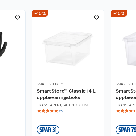
-40 %
-40 %
SMARTSTORE™
SMARTSTO
SmartStore™ Classic 14 L
SmartSto
oppbevaringsboks
oppbeva
TRANSPARENT
,
40X30X18 CM
TRANSPARE
☆
☆
☆
☆
☆
☆
☆
☆
☆
(
6
)
SPAR 31
SPAR 7