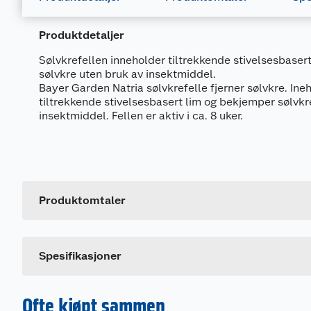
Produktdetaljer
Sølvkrefellen inneholder tiltrekkende stivelsesbaser
sølvkre uten bruk av insektmiddel.
Bayer Garden Natria sølvkrefelle fjerner sølvkre. Ine
tiltrekkende stivelsesbasert lim og bekjemper sølvkr
insektmiddel. Fellen er aktiv i ca. 8 uker.
Generelt
Artikkelnummer
Leverandørens artikkelnummer
Produktomtaler
Dette produktet har ikke fått noen omtale ennå. Hvis d
Spesifikasjoner
Ofte kjøpt sammen