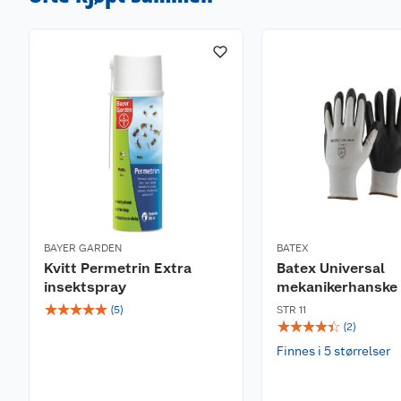
BAYER GARDEN
BATEX
Kvitt Permetrin Extra
Batex Universal
insektspray
mekanikerhanske
☆
☆
☆
☆
☆
(
5
)
STR 11
☆
☆
☆
☆
☆
(
2
)
Finnes i 5 størrelser