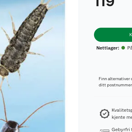
119
K
På
Nettlager
:
Finn alternativer 
ditt postnumme
Kvalitets
kjente m
Gebyrfri