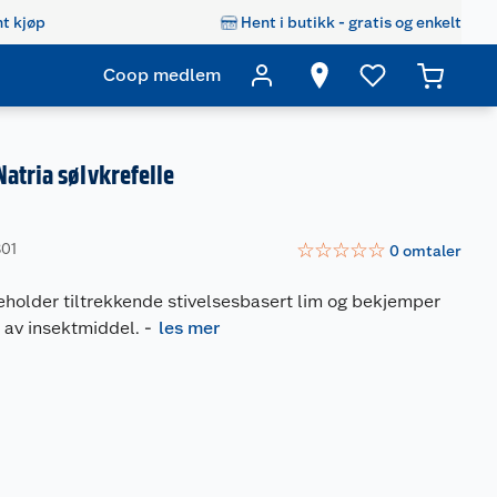
t kjøp
Hent i butikk - gratis og enkelt
Coop medlem
atria sølvkrefelle
☆
☆
☆
☆
☆
801
0
omtaler
eholder tiltrekkende stivelsesbasert lim og bekjemper
 av insektmiddel.
-
les mer