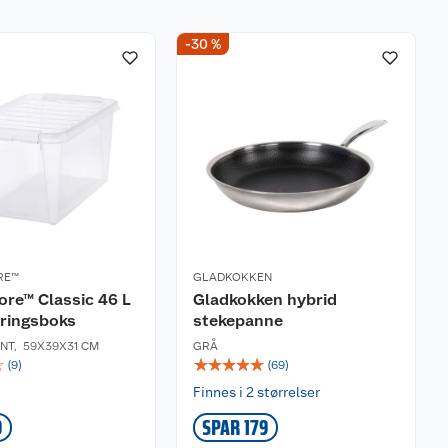
-30 %
RE™
GLADKOKKEN
re™ Classic 46 L
Gladkokken hybrid
ringsboks
stekepanne
NT
,
59X39X31 CM
GRÅ
☆
☆
☆
☆
☆
☆
(
9
)
(
69
)
Finnes i 2 størrelser
9
SPAR 179