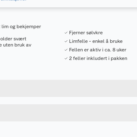
t lim og bekjemper
Fjerner sølvkre
holder svært
Limfelle - enkel å bruke
e uten bruk av
Fellen er aktiv i ca. 8 uker
2 feller inkludert i pakken
Forpakningsmål
7313060009801
Bruttovekt
84055875
Høyde
Lengde
u kjøper produktet får du invitasjon til å gi en omtale.
Bredde