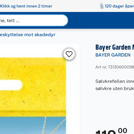
Klikk og hent innen 2 timer
120 dager åpen
beskyttelse mot skadedyr
Bayer Garden N
BAYER GARDEN
Art nr: 7313060009
Sølvkrefellen inn
sølvkre uten bruk
00