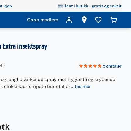
t kjøp
Hent i butikk - gratis og enkelt
Coop medlem
n Extra insektspray
☆
☆
☆
☆
☆
145
5
omtaler
e og langtidsvirkende spray mot flygende og krypende
, stokkmaur, stripete borrebiller
...
les mer
stk