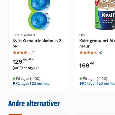
BAYER GARDEN
SBM
Kvitt Q maurlokkeboks 2
Kvitt granulert å
pk
maur
☆
☆
☆
☆
☆
☆
☆
☆
☆
☆
(
4
)
(
6
)
stk
00
129
00
169
(
64
per stykk
)
50
På lager (+100)
På lager (+100)
På lager i 23 butikker
På lager i 20 butikk
Andre alternativer