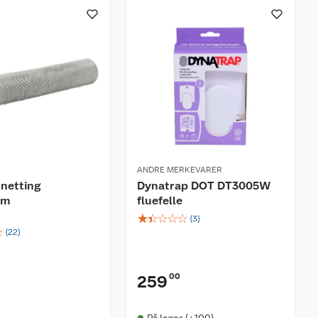
ANDRE MERKEVARER
netting
Dynatrap DOT DT3005W
um
fluefelle
☆
☆
☆
☆
☆
(
3
)
☆
(
22
)
00
259
På lager (+100)