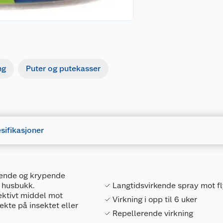
ng
Puter og putekasser
sifikasjoner
ygende og krypende
g husbukk.
Langtidsvirkende spray mot f
fektivt middel mot
Virkning i opp til 6 uker
kte på insektet eller
Repellerende virkning