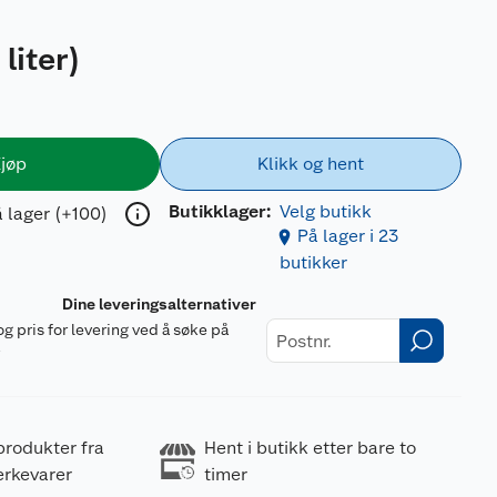
 liter
)
jøp
Klikk og hent
Butikklager:
Velg butikk
 lager (+100)
På lager i 23
butikker
Dine leveringsalternativer
og pris for levering ved å søke på
r
produkter fra
Hent i butikk etter bare to
erkevarer
timer