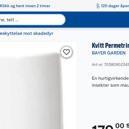
Klikk og hent innen 2 timer
120 dager åpen
beskyttelse mot skadedyr
Kvitt Permetri
BAYER GARDEN
Art nr: 7038090234
En hurtigvirkend
insekter som maur
00