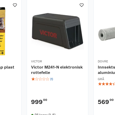
VICTOR
DOVRE
p plast
Victor M241-N elektronisk
Innsekts
rottefelle
alumini
☆
☆
☆
☆
☆
(
1
)
GRÅ
☆
☆
☆
☆
00
00
999
569
På lager (1-5)