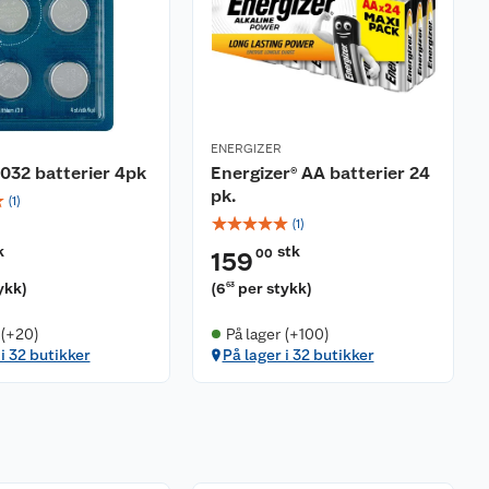
ENERGIZER
032 batterier 4pk
Energizer® AA batterier 24
pk.
☆
(
1
)
☆
☆
☆
☆
☆
(
1
)
k
stk
00
159
ykk
)
(
6
per stykk
)
63
 (+20)
På lager (+100)
 i 32 butikker
På lager i 32 butikker