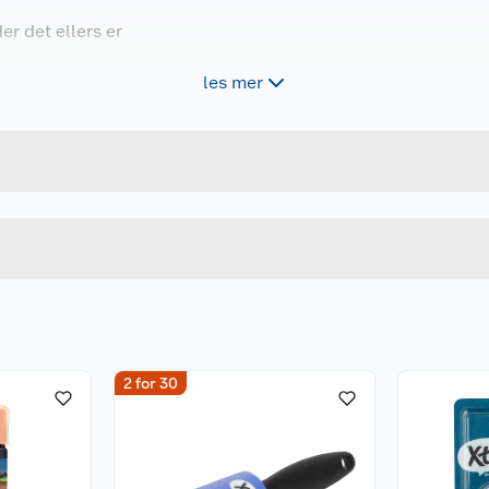
r det ellers er
les mer
Forpakningsmål
takt og virkningen
7038090234145
Bruttovekt
79923414
Høyde
 behandlede områder.
Lengde
Bredde
2 for 30