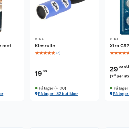
XTRA
XTRA
te mot
Klesrulle
Xtra CR2
☆
☆
☆
☆
☆
☆
☆
☆
☆
(
3
)
st
90
29
90
19
(
7
per st
48
På lager (+100)
På lager
er
På lager i 32 butikker
På lager