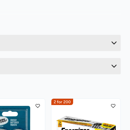
0.4 kg
24.5 cm
7 cm
7 cm
2 for 200