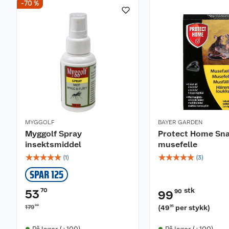
-70 %
MYGGOLF
BAYER GARDEN
Myggolf Spray
Protect Home Sna
insektsmiddel
musefelle
☆
☆
☆
☆
☆
☆
☆
☆
☆
☆
(
1
)
(
3
)
SPAR 125
stk
70
53
90
99
00
179
(
49
per stykk
)
95
På lager (+100)
På lager (+100)