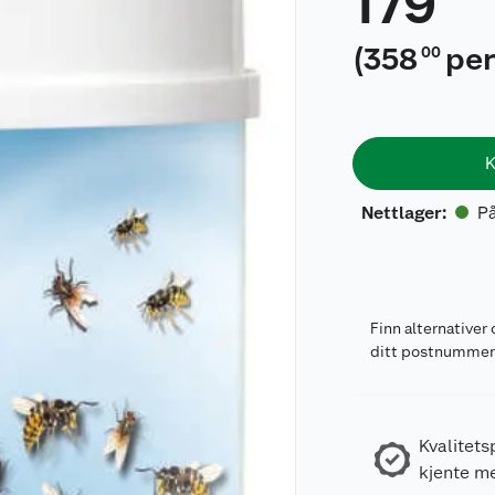
179
(
358
per
00
K
På
Nettlager
:
Finn alternativer 
ditt postnumme
Kvalitets
kjente m