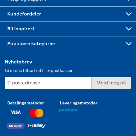
Min kake
Ukas 4 middagstilbud
Klær
Kundefordeler
Mer inspirasjon
Symaskin
Bli inspirert
Joggesko dame
Populære kategorier
Nyhetsbrev
Få ukens tilbud rett i e-postkassen
E-postadresse
Meld meg på
Betalingsmetoder
Leveringsmetoder