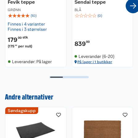
Fevik teppe
Sendai teppe
GRØNN
BLÅ
☆
☆
☆
☆
☆
☆
☆
☆
☆
☆
(
10
)
(
0
)
Finnes i 4 varianter
Finnes i 3 størrelser
stk
179
00
839
00
(
175
per null
)
49
Leverandør (6-20)
Leverandør: På lager
På lager i 1 butikker
Kundeservice
Andre alternativer
Om oss
Kontakt oss
Søndagskupp
Nyheter
Angre- og returrett
Våre butikker
Reklamasjon og garanti