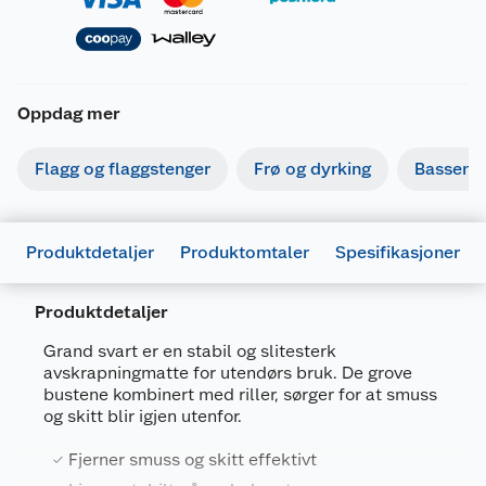
Oppdag mer
Flagg og flaggstenger
Frø og dyrking
Basseng
Produktdetaljer
Produktomtaler
Spesifikasjoner
Produktdetaljer
Generelt
Grand svart er en stabil og slitesterk
Artikkelnummer
8718754878319
avskrapningmatte for utendørs bruk. De grove
bustene kombinert med riller, sørger for at smuss
Leverandørens artikkelnummer
25381
og skitt blir igjen utenfor.
Størrelse
46 X 75 CM
Fjerner smuss og skitt effektivt
Farge
SVART