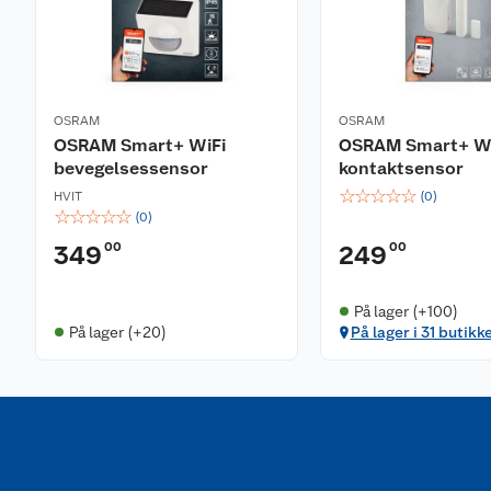
OSRAM
OSRAM
OSRAM Smart+ WiFi
OSRAM Smart+ Wi
bevegelsessensor
kontaktsensor
☆
☆
☆
☆
☆
HVIT
(
0
)
☆
☆
☆
☆
☆
(
0
)
00
00
349
249
På lager (+100)
På lager (+20)
På lager i 31 butikk