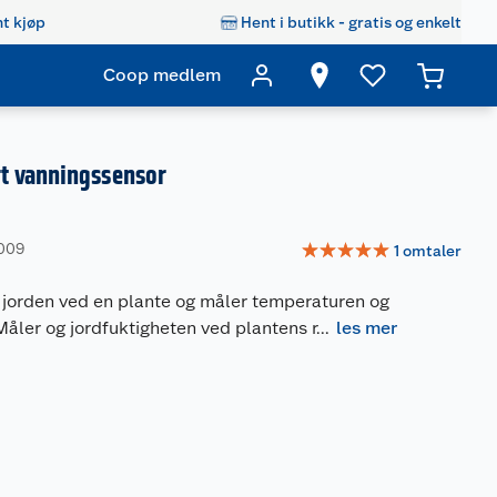
t kjøp
Hent i butikk - gratis og enkelt
Coop medlem
t vanningssensor
☆
☆
☆
☆
☆
9009
1
omtaler
i jorden ved en plante og måler temperaturen og
Måler og jordfuktigheten ved plantens r
...
les mer