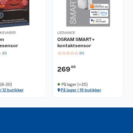
RKEVARER
LEDVANCE
en
OSRAM SMART+
esensor
kontaktsensor
☆
☆
☆
☆
☆
☆
(
0
)
(
0
)
00
269
 (6-20)
På lager (+20)
i 12 butikker
På lager i 19 butikker