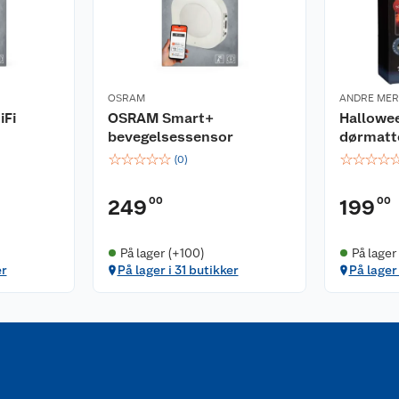
OSRAM
ANDRE ME
Fi
OSRAM Smart+
Hallowe
bevegelsessensor
dørmatt
☆
☆
☆
☆
☆
☆
☆
☆
☆
(
0
)
00
00
249
199
På lager (+100)
På lager
er
På lager i 31 butikker
På lager 