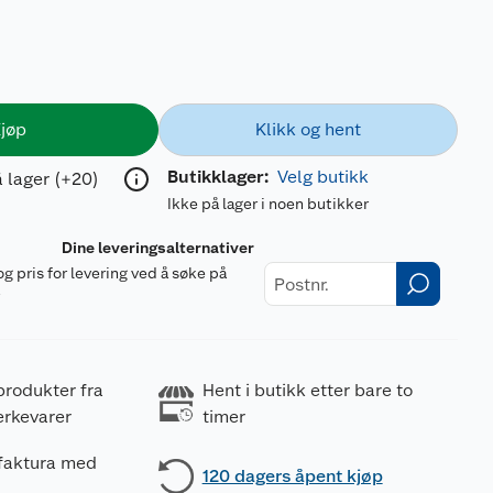
jøp
Klikk og hent
Butikklager:
Velg butikk
 lager (+20)
Ikke på lager i noen butikker
Dine leveringsalternativer
og pris for levering ved å søke på
r
produkter fra
Hent i butikk etter bare to
erkevarer
timer
 faktura med
120 dagers åpent kjøp