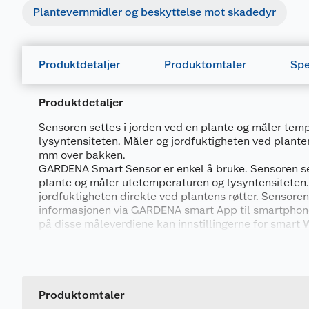
Plantevernmidler og beskyttelse mot skadedyr
Produktdetaljer
Produktomtaler
Spe
Produktdetaljer
Sensoren settes i jorden ved en plante og måler tem
lysyntensiteten. Måler og jordfuktigheten ved planten
mm over bakken.
GARDENA Smart Sensor er enkel å bruke. Sensoren se
plante og måler utetemperaturen og lysyntensiteten
jordfuktigheten direkte ved plantens røtter. Sensoren
informasjonen via GARDENA smart App til smartphone 
på disse måleverdiene kan innstillingerne for smart 
tilpasses optimalt til omgivelsene og justeres til enh
Generelt
er via App'en.
Artikkelnummer
Til drift av GARDENA smart Gateway kreves to AA-batt
Leverandørens artikkelnummer
Produktomtaler
(medfølger ikke). GARDENA Smart Sensor er den idee