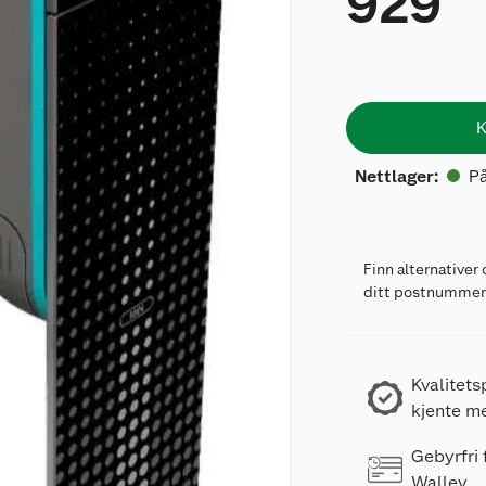
929
K
På
Nettlager
:
Finn alternativer 
ditt postnumme
Kvalitets
kjente m
Gebyrfri
Walley