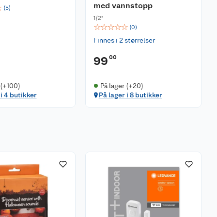
med vannstopp
☆
(
5
)
1/2"
☆
☆
☆
☆
☆
(
0
)
Finnes i 2 størrelser
00
99
 (+100)
På lager (+20)
 i 4 butikker
På lager i 8 butikker