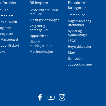
efordeler
Bli inspirert
Populære
kategorier
 kjøp
Festdrakter til hele
familien
Trampoline
 medlem
Alt til grillsesongen
Hagemøbler og
av el-avfall
utemøbler
Velg riktig
 og hent
barnesykkel
Sykler og
regaranti
sykkelutstyr
Oppskrifter
 Mastercard
LEGO
Ukas 4
bedriftskort
middagstilbud
Høytrykkspyler
ake
Mer inspirasjon
Klær
Symaskin
Joggesko dame