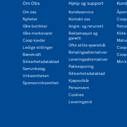
Om Obs
Hjelp og support
Kund
Om oss
Kundeservice
Åpent
Nyheter
Kontakt oss
Coop
Våre butikker
Angre- og returrett
Retur 
Våre merkevarer
Reklamasjon og
Klikk
garanti
Coop kjeder
Matva
Ofte stilte spørsmål
Ledige stillinger
Coop
Betalingsalternativer
Bærekraft
Coop 
Leveringsalternativer
Sikkerhetsdatablad
Min k
Pakkesporing
Samvirkelag
Sikkerhetsdatablad
Virksomheten
Kjøpsvilkår
Sponsorvirksomhet
Personvern
Cookies
Leveringstid