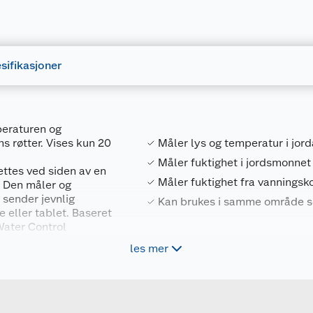
sifikasjoner
peraturen og
s røtter. Vises kun 20
Måler lys og temperatur i jord
Måler fuktighet i jordsmonnet
ttes ved siden av en
Måler fuktighet fra vanningsk
. Den måler og
 sender jevnlig
Kan brukes i samme område s
eller tablet. Baseret
Water Control
ver tid uansett hvor du
les mer
Forpakningsmål
4078500049009
Bruttovekt
erier 1,5 V alkaline
967986501
Høyde
lle utvidelsen av