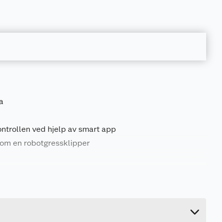
a
ontrollen ved hjelp av smart app
om en robotgressklipper
0.22 kg
7.4 cm