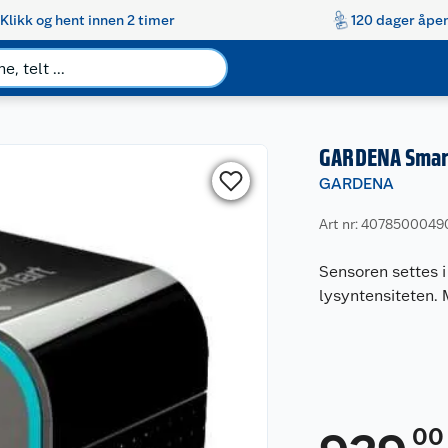
Klikk og hent innen 2 timer
120 dager åpen
GARDENA Smar
GARDENA
Art nr: 407850004
Sensoren settes 
lysyntensiteten. 
00