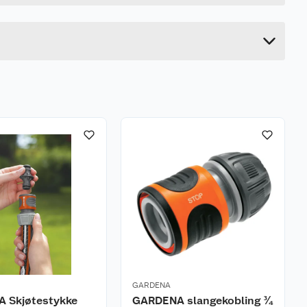
21.2 cm
12.4 cm
GARDENA
 Skjøtestykke
GARDENA slangekobling ¾