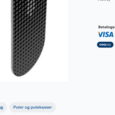
Betaling
ng
Puter og putekasser