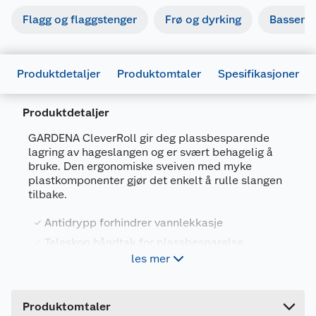
Flagg og flaggstenger
Frø og dyrking
Basseng
Produktdetaljer
Produktomtaler
Spesifikasjoner
Produktdetaljer
GARDENA CleverRoll gir deg plassbesparende
lagring av hageslangen og er svært behagelig å
Generelt
bruke. Den ergonomiske sveiven med myke
Artikkelnummer
4078500033091
plastkomponenter gjør det enkelt å rulle slangen
tilbake.
Leverandørens artikkelnummer
18502-20
Størrelse
20 M
Antidrypp forhindrer vannlekkasje
Teleskop håndtak for plassbesparelse
Forpakningsmål
les mer
Frostsikker
Bruttovekt
4.8 kg
20/30/50 m slange
Høyde
47 cm
Produktomtaler
Lengde
44 cm