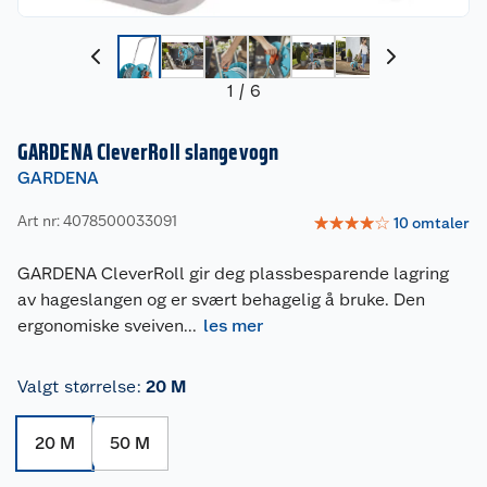
1
/
6
GARDENA CleverRoll slangevogn
GARDENA
Art nr: 4078500033091
☆
☆
☆
☆
☆
10
omtaler
GARDENA CleverRoll gir deg plassbesparende lagring
av hageslangen og er svært behagelig å bruke. Den
ergonomiske sveiven
...
les mer
Valgt størrelse
:
20 M
20 M
50 M