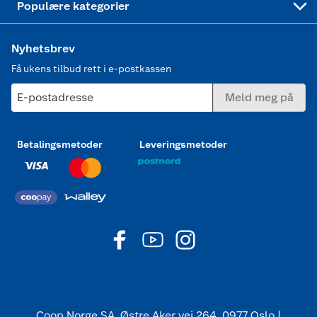
Populære kategorier
Nyhetsbrev
Få ukens tilbud rett i e-postkassen
E-postadresse
Meld meg på
Betalingsmetoder
Leveringsmetoder
Coop Norge SA, Østre Aker vei 264, 0977 Oslo |