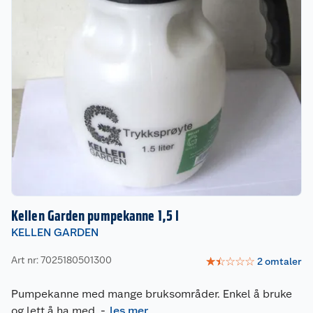
Kellen Garden pumpekanne 1,5 l
KELLEN GARDEN
Art nr: 7025180501300
☆
☆
☆
☆
☆
2
omtaler
Pumpekanne med mange bruksområder. Enkel å bruke
og lett å ha med.
-
les mer