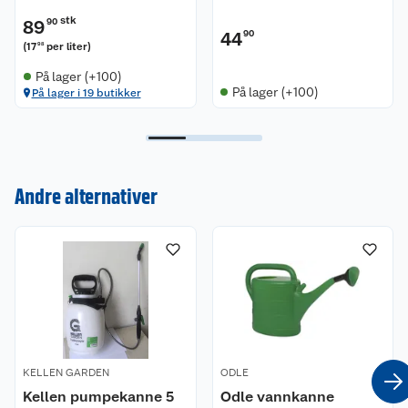
stk
89
90
44
90
(
17
per liter
)
98
På lager (+100)
På lager (+100)
På lager i 19 butikker
Kundeservice
Om oss
Kontakt oss
Andre alternativer
Nyheter
Angre- og returrett
Våre butikker
Reklamasjon og garanti
Våre merkevarer
Ofte stilte spørsmål
Coop kjeder
Betalingsalternativer
KELLEN GARDEN
ODLE
Kellen pumpekanne 5
Odle vannkanne
Ledige stillinger
Leveringsalternativer
Åpent kjøp