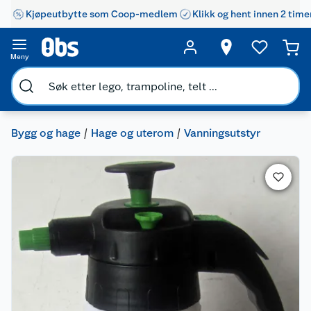
Kjøpeutbytte som Coop-medlem
Klikk og hent innen 2 time
Meny
Bygg og hage
Hage og uterom
Vanningsutstyr