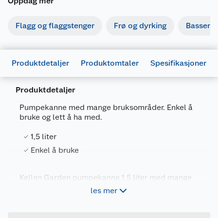
Oppdag mer
Flagg og flaggstenger
Frø og dyrking
Basseng
Produktdetaljer
Produktomtaler
Spesifikasjoner
Produktdetaljer
Pumpekanne med mange bruksområder. Enkel å
bruke og lett å ha med.
Generelt
1,5 liter
Artikkelnummer
7025180501300
Enkel å bruke
Leverandørens artikkelnummer
8553
Kellen Garden pumpekanne 1,5 liter med mange
Forpakningsmål
bruksområder. Enkel å bruke og lett å ta med.
les mer
Bruttovekt
0.435 kg
Høyde
19.2 cm