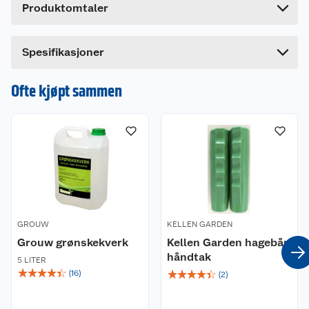
Produktomtaler
Lengde
27.5 cm
Bredde
13.2 cm
Spesifikasjoner
Ofte kjøpt sammen
GROUW
KELLEN GARDEN
Grouw grønskekverk
Kellen Garden hagebår
håndtak
5 LITER
☆
☆
☆
☆
☆
☆
☆
☆
☆
☆
(
16
)
(
2
)