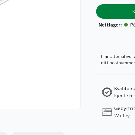
K
På
Nettlager
:
Finn alternativer 
ditt postnumme
Kvalitets
kjente m
Gebyrfri
Walley