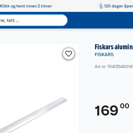
Klikk og hent innen 2 timer
120 dager åpen
Fiskars alumin
FISKARS
Art nr: 70413540014
00
169