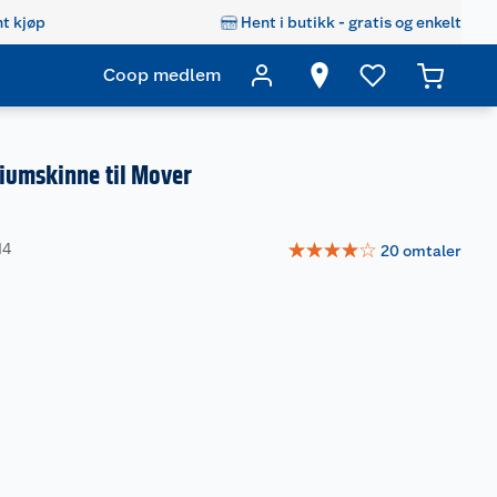
t kjøp
Hent i butikk - gratis og enkelt
Coop medlem
iumskinne til Mover
☆
☆
☆
☆
☆
14
20
omtaler