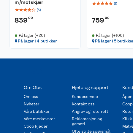
m/motskjær
☆
☆
☆
☆
☆
(
1
)
☆
☆
☆
☆
☆
(
3
)
00
00
839
759
På lager (+20)
På lager (+100)
På lager i 4 butikker
På lager i 5 butikke
Om Obs
Hjelp og support
Kund
Om oss
Kundeservice
Åpent
Nyheter
Kontakt oss
Coop
Våre butikker
Angre- og returrett
Retur 
Våre merkevarer
Reklamasjon og
Klikk
garanti
Coop kjeder
Matva
Ofte stilte spørsmål