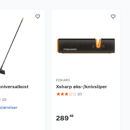
FISKARS
universalkost
Xsharp øks-/knivsliper
☆
☆
☆
☆
☆
(
2
)
☆
(
2
)
størrelser
48
289