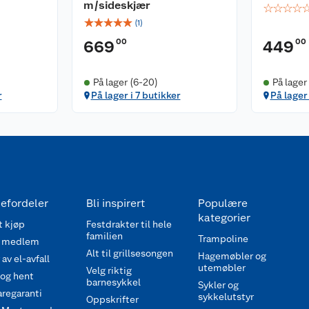
m/sideskjær
☆
☆
☆
☆
☆
☆
☆
☆
☆
(
1
)
00
00
669
449
På lager (6-20)
På lager
r
På lager i 7 butikker
På lager 
efordeler
Bli inspirert
Populære
kategorier
 kjøp
Festdrakter til hele
familien
Trampoline
 medlem
Alt til grillsesongen
Hagemøbler og
av el-avfall
utemøbler
Velg riktig
 og hent
barnesykkel
Sykler og
regaranti
sykkelutstyr
Oppskrifter