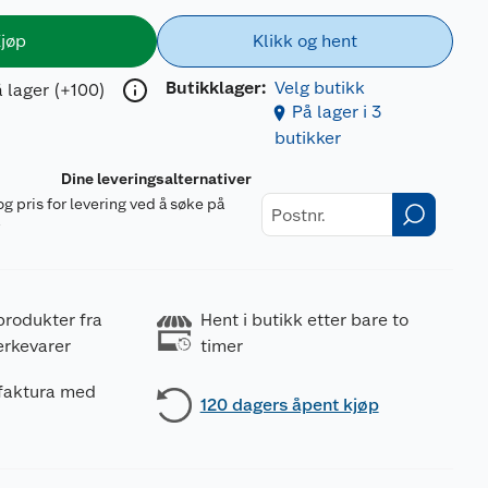
jøp
Klikk og hent
Butikklager:
Velg butikk
 lager (+100)
På lager i 3
butikker
Dine leveringsalternativer
og pris for levering ved å søke på
r
produkter fra
Hent i butikk etter bare to
erkevarer
timer
 faktura med
120 dagers åpent kjøp