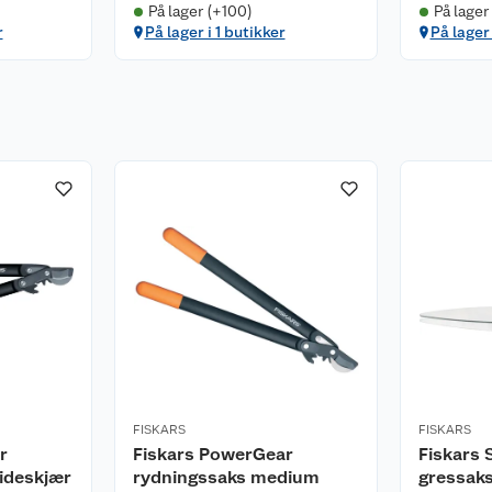
På lager (+100)
På lager
r
På lager i 1 butikker
På lager 
FISKARS
FISKARS
r
Fiskars PowerGear
Fiskars 
ideskjær
rydningssaks medium
gressak