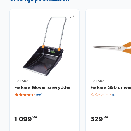
FISKARS
FISKARS
Fiskars Mover snørydder
Fiskars S90 unive
☆
☆
☆
☆
☆
☆
☆
☆
☆
☆
(
55
)
(
0
)
00
00
1 099
329