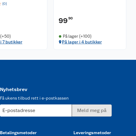
☆
(
0
)
90
99
 (+50)
På lager (+100)
i 7 butikker
På lager i 4 butikker
Nyhetsbrev
Få ukens tilbud rett i e-postkassen
E-postadresse
Meld meg på
Betalingsmetoder
Leveringsmetoder