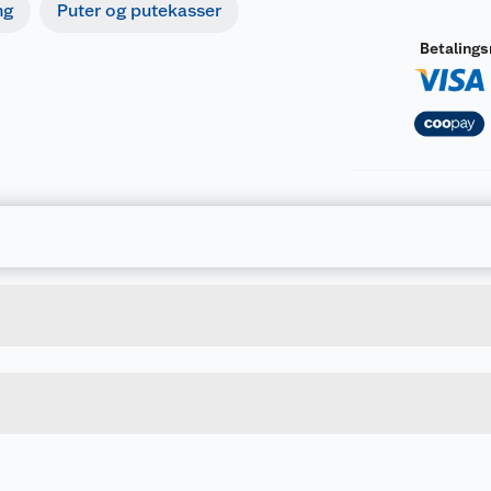
ng
Puter og putekasser
Betaling
Forpakningsmål
7041354001414
Bruttovekt
1025799
Høyde
Lengde
Bredde