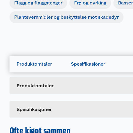
Flagg og flaggstenger
Frø og dyrking
Basse
Plantevernmidler og beskyttelse mot skadedyr
Produktomtaler
Spesifikasjoner
Generelt
Artikkelnummer
Leverandørens artikkelnummer
Produktomtaler
Spesifikasjoner
Ofte kjøpt sammen