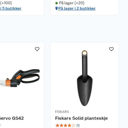
 (+100)
På lager (+20)
i 5 butikker
På lager i 2 butikker
FISKARS
Servo GS42
Fiskars Solid planteskje
s
☆
☆
☆
☆
☆
(
1
)