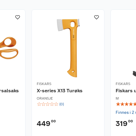
FISKARS
FISKARS
rsalsaks
X-series X13 Turøks
Fiskars 
ORANSJE
M
☆
☆
☆
☆
☆
☆
☆
☆
☆
(
0
)
Finnes i 2 
00
00
449
319