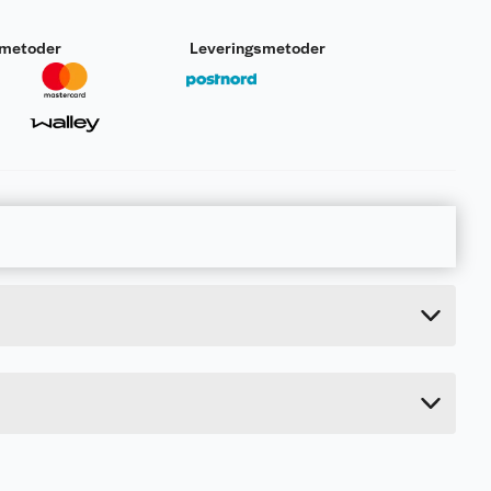
smetoder
Leveringsmetoder
0.18 kg
1.8 cm
64 cm
3.4 cm