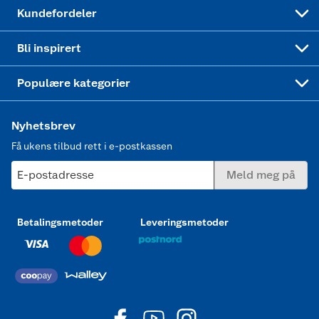
Min kake
Ukas 4 middagstilbud
Klær
Kundefordeler
Mer inspirasjon
Symaskin
Bli inspirert
Joggesko dame
Populære kategorier
Nyhetsbrev
Få ukens tilbud rett i e-postkassen
E-postadresse
Meld meg på
Betalingsmetoder
Leveringsmetoder