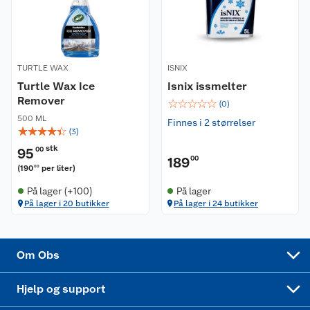
Våre merkevarer
Ofte stilte spørsmål
Coop kjeder
Betalingsalternativer
TURTLE WAX
ISNIX
Ledige stillinger
Leveringsalternativer
Åpent kjøp
Turtle Wax Ice
Isnix issmelter
Remover
☆
☆
☆
☆
☆
(
0
)
Bærekraft
Pakkesporing
Coop medlem
500 ML
Finnes i 2 størrelser
☆
☆
☆
☆
☆
(
3
)
Sikkerhetsdatablad
Sikkerhetsdatablad
Retur av el-avfall
Trampoline
stk
95
00
189
00
(
190
per liter
)
00
Samvirkelag
Kjøpsvilkår
Klikk og hent
Festdrakter til hele familien
Hagemøbler og utemøbler
På lager (+100)
På lager
På lager i 20 butikker
På lager i 24 butikker
Virksomheten
Personvern
Matvaregaranti
Alt til grillsesongen
Sykler og sykkelutstyr
Sponsorvirksomhet
Cookies
Coop Mastercard
Velg riktig barnesykkel
LEGO
Om Obs
Leveringstid
Coop bedriftskort
Oppskrifter
Høytrykkspyler
Hjelp og support