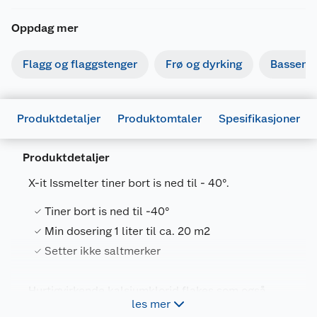
Fareutsagn
Oppdag mer
H319
Gir alvorlig øyeirritasjon.
Flagg og flaggstenger
Frø og dyrking
Basseng
Forsiktighetsutsagn
Dersom det er nødvendig med legehjelp, ha
P101
produktets beholder eller etikett for
Produktdetaljer
Produktomtaler
Spesifikasjoner
hånden.
Oppbevares utilgjengelig for barn. Les
Produktdetaljer
P102
etiketten før bruk
X-it Issmelter tiner bort is ned til - 40°.
P264
Vask … grundig etter bruk.
Generelt
Benytt
Tiner bort is ned til -40°
Artikkelnummer
7056360251746
P280
vernehansker/verneklær/vernebriller/ansik
Min dosering 1 liter til ca. 20 m2
tsskjerm.
Leverandørens artikkelnummer
25174
Setter ikke saltmerker
P337,
Ved vedvarende øyeirritasjon: Søk
Størrelse
12.5 L
P313
legehjelp.
Hurtigvirkende kalsiumklorid flakes som også
Forpakningsmål
P313
Søk legehjelp.
les mer
motvirker ny isdannelse.
VED KONTAKT MED ØYNENE: Skyll forsiktig
Bruttovekt
10.82 kg