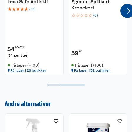
Leca Safe Antiskli
Egmont Spillkort
Kronekort
☆
☆
☆
☆
☆
(
33
)
☆
☆
☆
☆
☆
(
0
)
stk
54
90
59
90
(
5
per liter
)
49
På lager (+100)
På lager (+100)
På lager i 26 butikker
På lager i 32 butikker
Kundeservice
Om oss
Kontakt oss
Andre alternativer
Nyheter
Angre- og returrett
Våre butikker
Reklamasjon og garanti