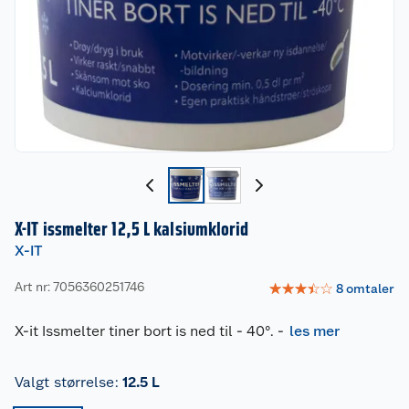
X-IT issmelter 12,5 L kalsiumklorid
X-IT
Art nr: 7056360251746
☆
☆
☆
☆
☆
8
omtaler
X-it Issmelter tiner bort is ned til - 40°.
-
les mer
Valgt størrelse
:
12.5 L