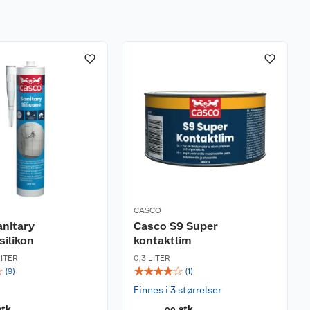
CASCO
nitary
Casco S9 Super
silikon
kontaktlim
LITER
0,3 LITER
☆
☆
☆
☆
☆
☆
(
9
)
(
1
)
Finnes i 3 størrelser
stk
stk