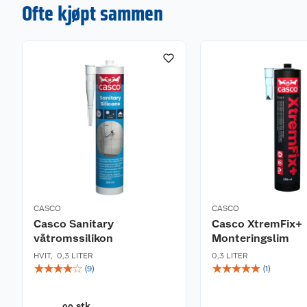
Ofte kjøpt sammen
CASCO
CASCO
Casco Sanitary
Casco XtremFix+
våtromssilikon
Monteringslim
HVIT
,
0,3 LITER
0,3 LITER
☆
☆
☆
☆
☆
☆
☆
☆
☆
☆
(
9
)
(
1
)
stk