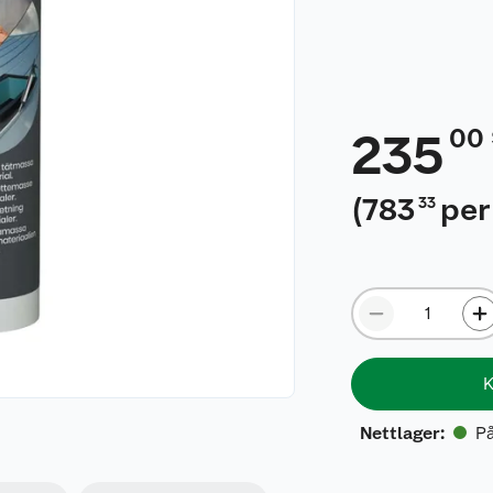
00
235
(
783
per 
33
K
På
Nettlager
: