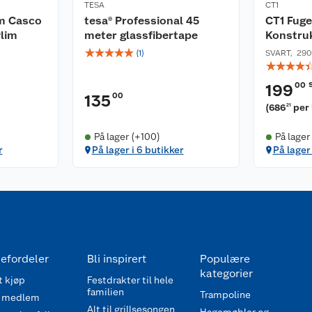
TESA
CT1
im Casco
tesa® Professional 45
CT1 Fug
lim
meter glassfibertape
Konstru
☆
☆
☆
☆
☆
(
1
)
SVART
,
290
☆
☆
☆
☆
00
199
00
135
(
686
per 
21
På lager (+100)
På lager
r
På lager i 6 butikker
På lager 
efordeler
Bli inspirert
Populære
kategorier
 kjøp
Festdrakter til hele
familien
Trampoline
 medlem
Alt til grillsesongen