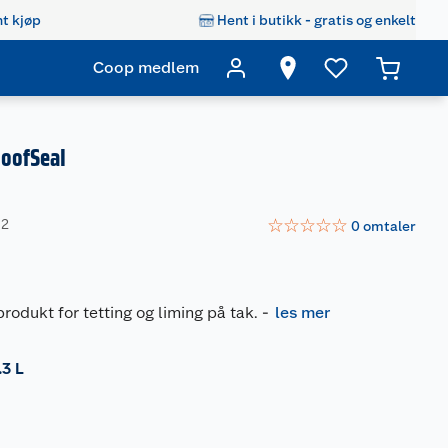
t kjøp
Hent i butikk - gratis og enkelt
Coop medlem
RoofSeal
☆
☆
☆
☆
☆
02
0
omtaler
produkt for tetting og liming på tak.
-
les mer
.3 L