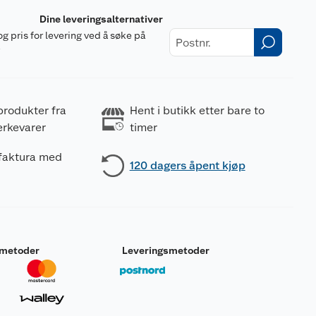
Dine leveringsalternativer
og pris for levering ved å søke på
r
produkter fra
Hent i butikk etter bare to
erkevarer
timer
 faktura med
120 dagers åpent kjøp
smetoder
Leveringsmetoder