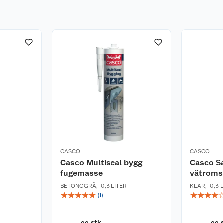
CASCO
CASCO
Casco Multiseal bygg
Casco Sa
fugemasse
våtroms
BETONGGRÅ
,
0,3 LITER
KLAR
,
0,3 
☆
☆
☆
☆
☆
☆
☆
☆
☆
(
1
)
stk