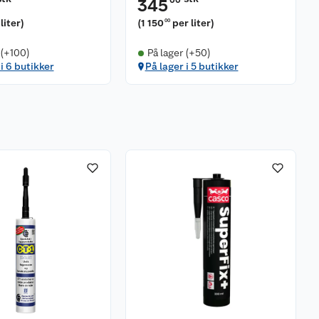
00
345
liter
)
(
1 150
per liter
)
00
 (+100)
På lager (+50)
 i 6 butikker
På lager i 5 butikker