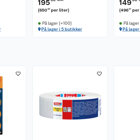
00
00
195
149
(
650
per liter
)
(
496
per 
00
67
På lager (+100)
På lager
r
På lager i 5 butikker
På lager