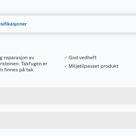
sifikasjoner
og reparasjon av
God vedheft
orsteinen. Takfugen er
Miljøtilpasset produkt
m finnes på tak.
Forpakningsmål
7311980132302
Bruttovekt
506118
Høyde
0.3 L
Lengde
u kjøper produktet får du invitasjon til å gi en omtale.
SVART
Bredde