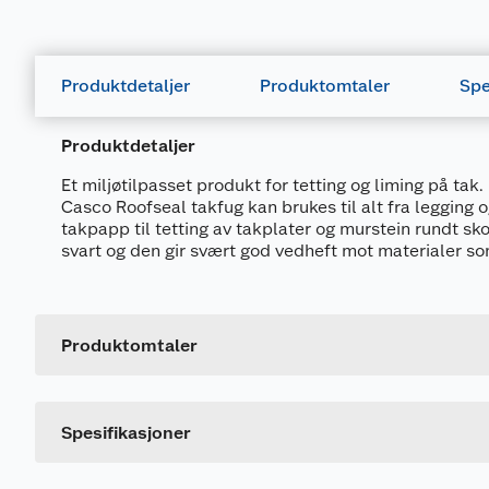
Produktdetaljer
Produktomtaler
Spe
Produktdetaljer
Et miljøtilpasset produkt for tetting og liming på tak.
Casco Roofseal takfug kan brukes til alt fra legging 
takpapp til tetting av takplater og murstein rundt sk
svart og den gir svært god vedheft mot materialer so
Generelt
Artikkelnummer
Leverandørens artikkelnummer
Produktomtaler
Størrelse
Dette produktet har ikke fått noen omtale ennå. Hvis d
Farge
Spesifikasjoner