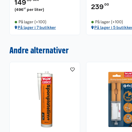
00
149
00
239
(
496
per liter
)
67
På lager (+100)
På lager (+100)
På lager i 7 butikker
På lager i 5 butikke
Andre alternativer