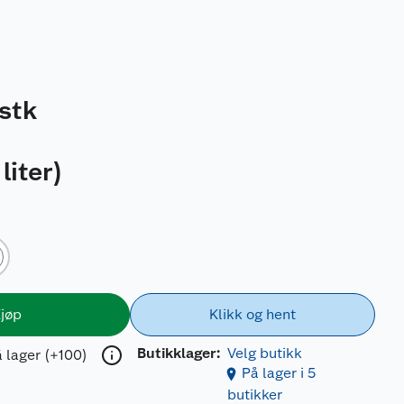
stk
liter
)
jøp
Klikk og hent
Butikklager:
Velg butikk
 lager (+100)
På lager i 5
butikker