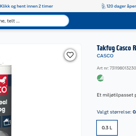
Klikk og hent innen 2 timer
120 dager åpen
Takfug Casco 
CASCO
Art nr: 73119801323
Et miljøtilpasset 
Valgt størrelse
:
0
0.3 L