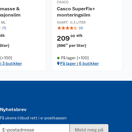
CASCO
emasse &
Casco SuperFix+
ksjonslim
monteringslim
 ML
SVART
,
0,3 LITER
☆
☆
☆
☆
☆
☆
(
7
)
(
4
)
stk
stk
00
209
liter
)
(
696
per liter
)
67
 (+100)
På lager (+100)
i 3 butikker
På lager i 6 butikker
Nyhetsbrev
Få ukens tilbud rett i e-postkassen
E-postadresse
Meld meg på