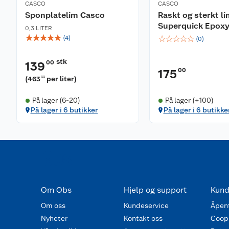
CASCO
CASCO
Sponplatelim Casco
Raskt og sterkt l
Superquick Epoxy
0,3 LITER
☆
☆
☆
☆
☆
☆
☆
☆
☆
☆
(
4
)
(
0
)
stk
00
139
00
175
(
463
per liter
)
33
På lager (6-20)
På lager (+100)
På lager i 6 butikker
På lager i 6 butikke
Om Obs
Hjelp og support
Kund
Om oss
Kundeservice
Åpent
Nyheter
Kontakt oss
Coop