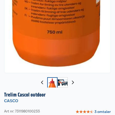
Trelim Cascol outdoor
CASCO
Art nr: 7311980100233
☆
☆
☆
☆
☆
3
omtaler