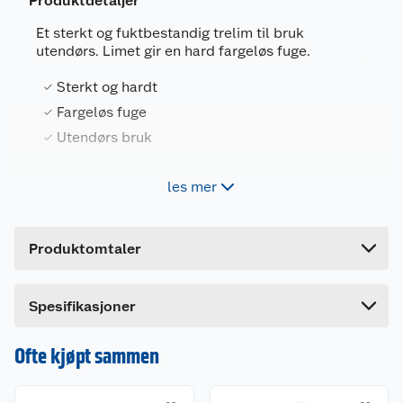
Produktdetaljer
Et sterkt og fuktbestandig trelim til bruk
utendørs. Limet gir en hard fargeløs fuge.
Generelt
Artikkelnummer
7311980100233
Sterkt og hardt
Leverandørens artikkelnummer
494943
Fargeløs fuge
Utendørs bruk
Størrelse
3/4 L
Forpakningsmål
les mer
Cascol outdoor trelim er et meget sterkt og
Bruttovekt
0.8 kg
fuktbestandig lim som kan brukes til blant annet
å lime utemøbler og materialer i fuktig miljø, som
Høyde
27 cm
for eksempel i badstu. Limet gir en hard og
Produktomtaler
fargeløs fuge.
Lengde
7.4 cm
Bredde
7.4 cm
Spesifikasjoner
Ofte kjøpt sammen