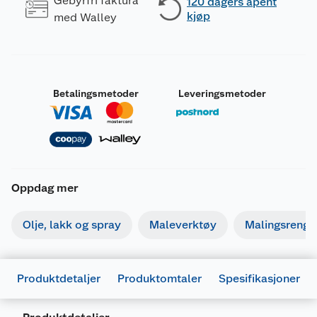
Gebyrfri faktura
120 dagers åpent
kjøp
med Walley
Betalingsmetoder
Leveringsmetoder
Oppdag mer
Olje, lakk og spray
Maleverktøy
Malingsrengjø
Produktdetaljer
Produktomtaler
Spesifikasjoner