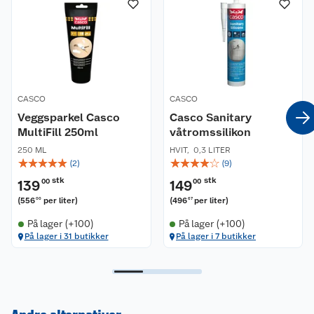
CASCO
CASCO
Veggsparkel Casco
Casco Sanitary
MultiFill 250ml
våtromssilikon
250 ML
HVIT
,
0,3 LITER
☆
☆
☆
☆
☆
☆
☆
☆
☆
☆
(
2
)
(
9
)
stk
stk
139
00
149
00
(
556
per liter
)
(
496
per liter
)
00
67
På lager (+100)
På lager (+100)
På lager i 31 butikker
På lager i 7 butikker
Kundeservice