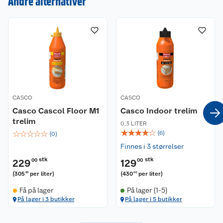
Andre alternativer
Om oss
Kontakt oss
Nyheter
Angre- og returrett
Våre butikker
Reklamasjon og garanti
Våre merkevarer
Ofte stilte spørsmål
CASCO
CASCO
Coop kjeder
Casco Cascol Floor M1
Betalingsalternativer
Casco Indoor trelim
trelim
0,3 LITER
☆
☆
☆
☆
☆
☆
☆
☆
☆
☆
Ledige stillinger
(
6
)
Leveringsalternativer
Åpent kjøp
(
0
)
Finnes i 3 størrelser
Bærekraft
Pakkesporing
Coop medlem
stk
stk
229
00
129
00
(
305
per liter
)
(
430
per liter
)
33
00
Sikkerhetsdatablad
Sikkerhetsdatablad
Retur av el-avfall
Trampoline
Få på lager
På lager (1-5)
På lager i 3 butikker
På lager i 5 butikker
Samvirkelag
Kjøpsvilkår
Klikk og hent
Festdrakter til hele familien
Hagemøbler og utemøbler