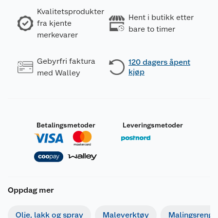
Kvalitetsprodukter
Hent i butikk etter
fra kjente
bare to timer
merkevarer
Gebyrfri faktura
120 dagers åpent
kjøp
med Walley
Betalingsmetoder
Leveringsmetoder
Oppdag mer
Olje, lakk og spray
Maleverktøy
Malingsrengjø