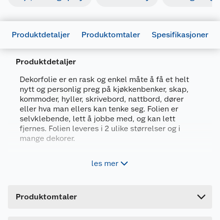
Produktdetaljer
Produktomtaler
Spesifikasjoner
Produktdetaljer
Generelt
Dekorfolie er en rask og enkel måte å få et helt
Artikkelnummer
4007386350503
nytt og personlig preg på kjøkkenbenker, skap,
kommoder, hyller, skrivebord, nattbord, dører
Leverandørens artikkelnummer
346-0689
eller hva man ellers kan tenke seg. Folien er
selvklebende, lett å jobbe med, og kan lett
Størrelse
45 X 210 CM
fjernes. Folien leveres i 2 ulike størrelser og i
Farge
ENSFARGET BLÅ BL
mange dekorer.
Forpakningsmål
Til fornying av slett flater, f.eks. benker, skap,
les mer
kommoder og hyller
Bruttovekt
1 kg
Statisk festing - du bruker ikke lim
Høyde
10 cm
Lette å sette på, lette å ta av - kan brukes
Produktomtaler
Lengde
flere ganger
45 cm
Vaskbar - vanlig rengjøring
Bredde
45 cm