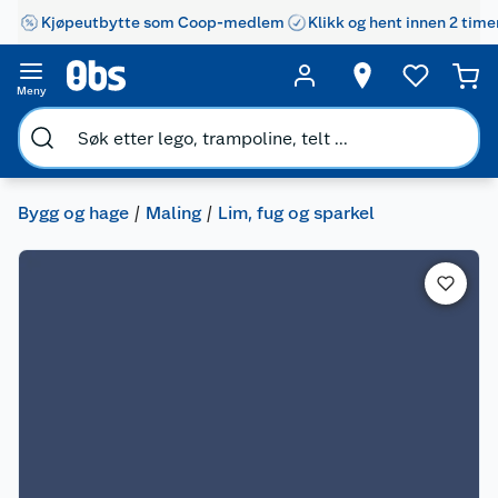
Kjøpeutbytte som Coop-medlem
Klikk og hent innen 2 time
Meny
Bygg og hage
Maling
Lim, fug og sparkel