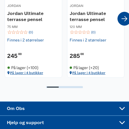
JORDAN
JORDAN
Våre merkevarer
Ofte stilte spørsmål
Jordan Ultimate
Jordan Ultimate
terrasse pensel
terrasse pensel
Coop kjeder
Betalingsalternativer
75 MM
120 MM
☆
☆
☆
☆
☆
☆
☆
☆
☆
☆
(
0
)
(
0
)
Ledige stillinger
Leveringsalternativer
Åpent kjøp
Finnes i 2 størrelser
Finnes i 2 størrelser
Bærekraft
Pakkesporing
Coop medlem
245
00
285
00
Sikkerhetsdatablad
Sikkerhetsdatablad
Retur av el-avfall
Trampoline
På lager (+100)
På lager (+20)
På lager i 4 butikker
På lager i 4 butikker
Samvirkelag
Kjøpsvilkår
Klikk og hent
Festdrakter til hele familien
Hagemøbler og utemøbler
Virksomheten
Personvern
Matvaregaranti
Alt til grillsesongen
Sykler og sykkelutstyr
Sponsorvirksomhet
Cookies
Coop Mastercard
Velg riktig barnesykkel
LEGO
Om Obs
Leveringstid
Coop bedriftskort
Oppskrifter
Høytrykkspyler
Hjelp og support