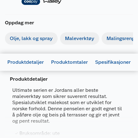
Oppdag mer
Olje, lakk og spray
Maleverktøy
Malingsrengjø
Produktdetaljer
Produktomtaler
Spesifikasjoner
Produktdetaljer
Ultimate serien er Jordans aller beste
maleverktøy som sikrer suverent resultat.
Generelt
Spesialutviklet malekost som er utviklet for
Artikkelnummer
7311490046076
norske forhold. Denne penselen er godt egnet til
å påføre olje og beis på terrasser og gir et jevnt
Leverandørens artikkelnummer
7000270
og pent resultat.
Størrelse
70 MM
Bruksområde: ute
Forpakningsmål