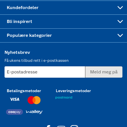
Min kake
Ukas 4 middagstilbud
Klær
Kundefordeler
Mer inspirasjon
Symaskin
Bli inspirert
Joggesko dame
Populære kategorier
Nyhetsbrev
Få ukens tilbud rett i e-postkassen
E-postadresse
Meld meg på
Betalingsmetoder
Leveringsmetoder