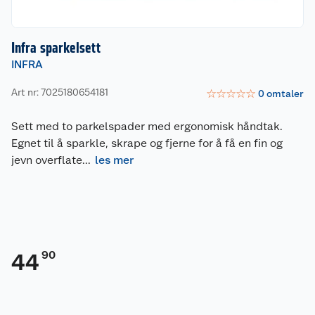
Infra sparkelsett
INFRA
Art nr: 7025180654181
☆
☆
☆
☆
☆
0
omtaler
Sett med to parkelspader med ergonomisk håndtak.
Egnet til å sparkle, skrape og fjerne for å få en fin og
jevn overflate
...
les mer
90
44