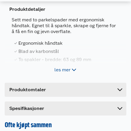
Produktdetaljer
Sett med to parkelspader med ergonomisk
håndtak. Egnet til å sparkle, skrape og fjerne for
å få en fin og jevn overflate.
Generelt
Ergonomisk håndtak
Artikkelnummer
7025180654181
Blad av karbonstål
Leverandørens artikkelnummer
50917C
To spakler - bredde: 63 og 89 mm
Forpakningsmål
les mer
Bruttovekt
0.22 kg
Infra sparkelsett har to sparkelspader, en med
bredde 63 mm og som er 89 mm bred.
Høyde
3 cm
Bladene er av karbonstål
Produktomtaler
Lengde
31.3 cm
Bredde
17.5 cm
Dette produktet har ikke fått noen omtale ennå.
Spesifikasjoner
Hvis du kjøper produktet får du invitasjon til å gi
en omtale.
Ofte kjøpt sammen