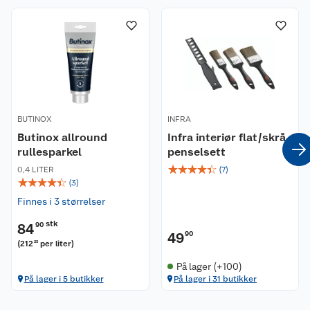
BUTINOX
INFRA
Butinox allround
Infra interiør flat/skrå
rullesparkel
penselsett
☆
☆
☆
☆
☆
0,4 LITER
(
7
)
☆
☆
☆
☆
☆
(
3
)
Finnes i 3 størrelser
stk
84
90
49
90
(
212
per liter
)
25
På lager (+100)
På lager i 5 butikker
På lager i 31 butikker