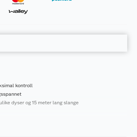
simal kontroll
ngsspannet
like dyser og 15 meter lang slange
9.42 kg