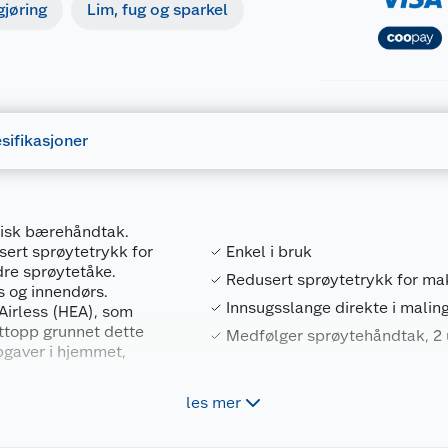
gjøring
Lim, fug og sparkel
sifikasjoner
isk bærehåndtak.
sert sprøytetrykk for
Enkel i bruk
dre sprøytetåke.
Redusert sprøytetrykk for mak
s og innendørs.
Innsugsslange direkte i mali
Airless (HEA), som
ettopp grunnet dette
Medfølger sprøytehåndtak, 2 u
pgaver i hjemmet,
les mer
Forpakningsmål
4004025086632
Bruttovekt