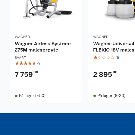
WAGNER
WAGNER
Wagner Airless Systemr
Wagner Universa
275M malesprøyte
FLEXiO 18V males
☆
☆
☆
☆
☆
SVART
(
1
)
☆
☆
☆
☆
☆
(
9
)
00
00
7 759
2 895
På lager (+50)
På lager (6-20)