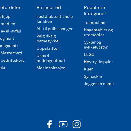
efordeler
Bli inspirert
Populære
kategorier
 kjøp
Festdrakter til hele
familien
Trampoline
 medlem
Alt til grillsesongen
Hagemøbler og
av el-avfall
utemøbler
Velg riktig
 og hent
barnesykkel
Sykler og
regaranti
sykkelutstyr
Oppskrifter
 Mastercard
LEGO
Ukas 4
bedriftskort
middagstilbud
Høytrykkspyler
ake
Mer inspirasjon
Klær
Symaskin
Joggesko dame