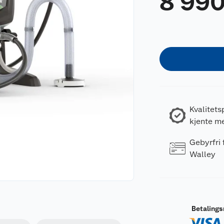
8 99
Kvalitets
kjente m
Gebyrfri
Walley
Betaling