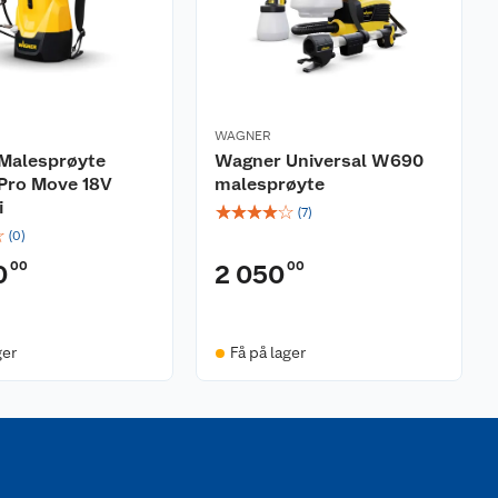
WAGNER
Malesprøyte
Wagner Universal W690
 Pro Move 18V
malesprøyte
i
☆
☆
☆
☆
☆
(
7
)
☆
(
0
)
00
00
0
2 050
ger
Få på lager