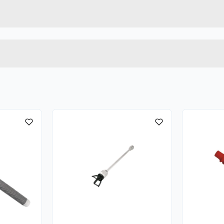
695185
Høyde
Lengde
Bredde
ange som plasseres
beregnet for de fleste