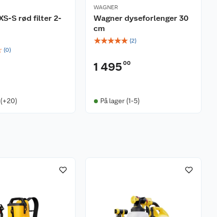
WAGNER
S-S rød filter 2-
Wagner dyseforlenger 30
cm
☆
☆
☆
☆
☆
(
2
)
☆
(
0
)
00
1 495
 (+20)
På lager (1-5)