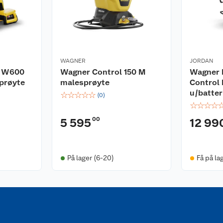
WAGNER
JORDAN
l W600
Wagner Control 150 M
Wagner 
prøyte
malesprøyte
Control
u/batter
☆
☆
☆
☆
☆
(
0
)
☆
☆
☆
☆
00
5 595
12 99
På lager (6-20)
Få på la