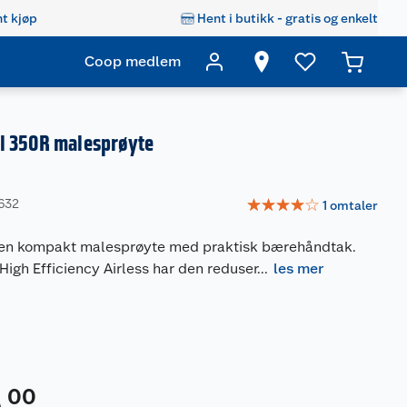
t kjøp
Hent i butikk - gratis og enkelt
Coop medlem
l 350R malesprøyte
☆
☆
☆
☆
☆
632
1
omtaler
 en kompakt malesprøyte med praktisk bærehåndtak.
igh Efficiency Airless har den reduser
...
les mer
00