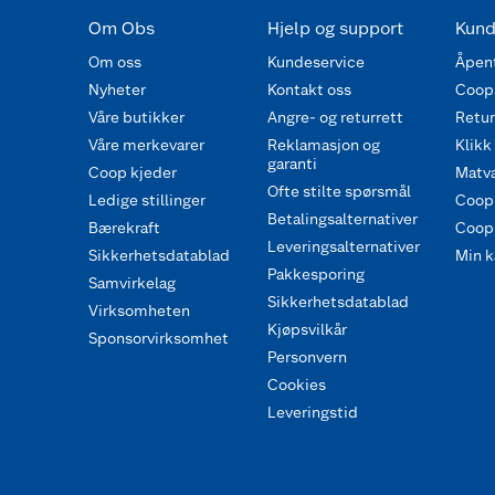
Om Obs
Hjelp og support
Kund
Om oss
Kundeservice
Åpent
Nyheter
Kontakt oss
Coop
Våre butikker
Angre- og returrett
Retur 
Våre merkevarer
Reklamasjon og
Klikk
garanti
Coop kjeder
Matva
Ofte stilte spørsmål
Ledige stillinger
Coop
Betalingsalternativer
Bærekraft
Coop 
Leveringsalternativer
Sikkerhetsdatablad
Min k
Pakkesporing
Samvirkelag
Sikkerhetsdatablad
Virksomheten
Kjøpsvilkår
Sponsorvirksomhet
Personvern
Cookies
Leveringstid