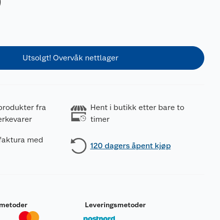
0
Utsolgt! Overvåk nettlager
produkter fra
Hent i butikk etter bare to
erkevarer
timer
 faktura med
120 dagers åpent kjøp
smetoder
Leveringsmetoder