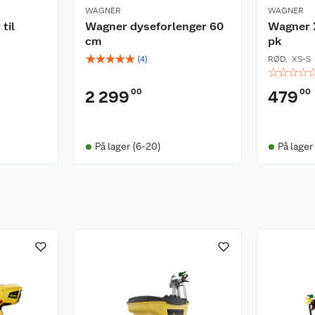
WAGNER
WAGNER
til
Wagner dyseforlenger 60
Wagner X
cm
pk
☆
☆
☆
☆
☆
(
4
)
RØD
,
XS-S
☆
☆
☆
☆
00
00
2 299
479
På lager (6-20)
På lager