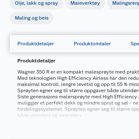
Olje, lakk og spray
Maleverktøy
Malingsren
Maling og beis
Produktdetaljer
Produktomtaler
Spe
Produktdetaljer
Wagner 350 R er en kompakt malesprøyte med prakt
Med teknologien High Efficiency Airless har den redu
maksimal kontroll, lengre levetid og opp til 55 % min
Sprøyten egner seg til større oppgaver både utendør
Siste generasjons malersprøyte med High Efficiency 
muliggjør et perfekt dekk og mindre sprut og søl - n
fordelingssystemet. Sprøyten egner seg til større op
både utendørs og innendørs.
Generelt
Produktegenskaper:
Artikkelnummer