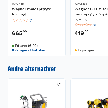
WAGNER
WAGNER
Wagner malesprøyte
Wagner L-XL filter 
forlenger
malesprøyte 2-pk
☆
☆
☆
☆
☆
(
0
)
HVIT
,
L-XL
☆
☆
☆
☆
☆
(
0
)
00
00
665
419
På lager (6-20)
På lager i 1 butikker
Få på lager
Andre alternativer