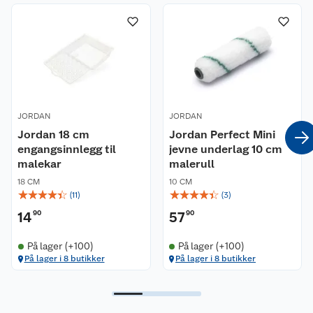
JORDAN
JORDAN
Jordan 18 cm
Jordan Perfect Mini
engangsinnlegg til
jevne underlag 10 cm
malekar
malerull
18 CM
10 CM
☆
☆
☆
☆
☆
☆
☆
☆
☆
☆
(
11
)
(
3
)
14
90
57
90
På lager (+100)
På lager (+100)
På lager i 8 butikker
På lager i 8 butikker