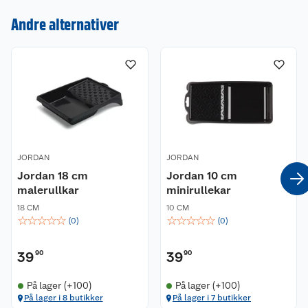
Kundeservice
Andre alternativer
Om oss
Kontakt oss
Nyheter
Angre- og returrett
Våre butikker
Reklamasjon og garanti
Våre merkevarer
Ofte stilte spørsmål
JORDAN
JORDAN
Coop kjeder
Jordan 18 cm
Betalingsalternativer
Jordan 10 cm
malerullkar
minirullekar
Ledige stillinger
Leveringsalternativer
18 CM
Åpent kjøp
10 CM
☆
☆
☆
☆
☆
☆
☆
☆
☆
☆
(
0
)
(
0
)
Bærekraft
Pakkesporing
Coop medlem
39
90
39
90
Sikkerhetsdatablad
Sikkerhetsdatablad
Retur av el-avfall
Trampoline
På lager (+100)
På lager (+100)
På lager i 8 butikker
På lager i 7 butikker
Samvirkelag
Kjøpsvilkår
Klikk og hent