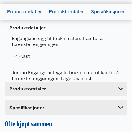
Produktdetaljer
Produktomtaler
Spesifikasjoner
Generelt
Produktdetaljer
Artikkelnummer
7311490032635
Engangsinnlegg til bruk i malerullkar for å
Leverandørens artikkelnummer
2827010
forenkle rengjøringen.
Størrelse
10 CM
Plast
Forpakningsmål
Bruttovekt
0.013 kg
Jordan Engangsinnlegg til bruk i malerullkar for å
forenkle rengjøringen. Laget av plast.
Høyde
4 cm
Produktomtaler
Lengde
31 cm
Bredde
16 cm
Spesifikasjoner
Ofte kjøpt sammen