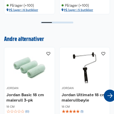
På lager (+100)
På lager (+100)
På lager i 6 butikker
På lager i 5 butikker
Kundeservice
Andre alternativer
Om oss
Kontakt oss
Nyheter
Angre- og returrett
Våre butikker
Reklamasjon og garanti
Våre merkevarer
Ofte stilte spørsmål
JORDAN
JORDAN
Coop kjeder
Jordan Basic 18 cm
Betalingsalternativer
Jordan Ultimate 18 cm
malerull 3-pk
malerullbøyle
Ledige stillinger
Leveringsalternativer
18 CM
Åpent kjøp
18 CM
☆
☆
☆
☆
☆
☆
☆
☆
☆
☆
(
0
)
(
1
)