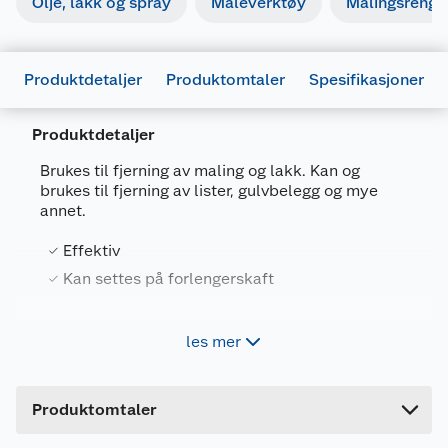
Olje, lakk og spray
Maleverktøy
Malingsrengjø
Produktdetaljer
Produktomtaler
Spesifikasjoner
Produktdetaljer
Brukes til fjerning av maling og lakk. Kan og
brukes til fjerning av lister, gulvbelegg og mye
Generelt
annet.
Artikkelnummer
7311490025026
Effektiv
Leverandørens artikkelnummer
2710050
Kan settes på forlengerskaft
Størrelse
50 MM
Forpakningsmål
Jordan Maling- og lakkfjerner er effektiv å bruke
les mer
ved fjerning av maling og lakk. Maling- og
Bruttovekt
0.112 kg
lakkfjerneren kan også brukes til fjerning av lister,
Høyde
3.2 cm
gulvbelegg og mye mer. Den kommer til på små
Produktomtaler
og kronglete steder og helt inntil i små hjørner.
Lengde
27.5 cm
Kan settes på forlengerskaft.