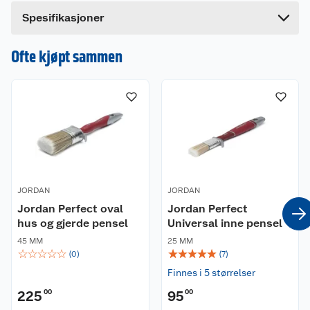
Bredde
5 cm
Dette produktet har ikke fått noen omtale ennå.
Spesifikasjoner
Hvis du kjøper produktet får du invitasjon til å gi
en omtale.
Ofte kjøpt sammen
JORDAN
JORDAN
Jordan Perfect oval
Jordan Perfect
hus og gjerde pensel
Universal inne pensel
45 MM
25 MM
☆
☆
☆
☆
☆
☆
☆
☆
☆
☆
(
0
)
(
7
)
Finnes i 5 størrelser
225
00
95
00