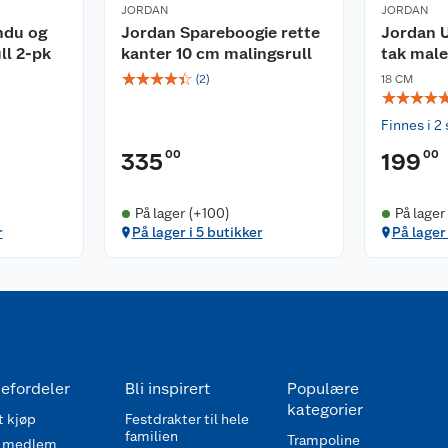
JORDAN
JORDAN
ndu og
Jordan Spareboogie rette
Jordan U
ll 2-pk
kanter 10 cm malingsrull
tak male
☆
☆
☆
☆
☆
(
2
)
18 CM
☆
☆
☆
☆
Finnes i 2 
00
00
335
199
På lager (+100)
På lager
r
På lager i 5 butikker
På lager 
efordeler
Bli inspirert
Populære
kategorier
 kjøp
Festdrakter til hele
familien
Trampoline
 medlem