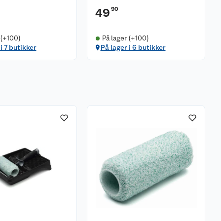
90
49
 (+100)
På lager (+100)
i 7 butikker
På lager i 6 butikker