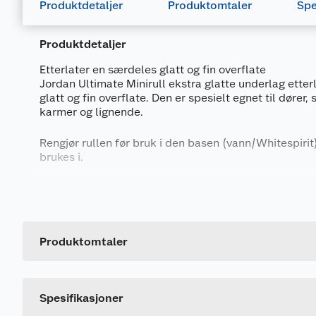
Produktdetaljer
Produktomtaler
Spe
Produktdetaljer
Etterlater en særdeles glatt og fin overflate
Jordan Ultimate Minirull ekstra glatte underlag ette
glatt og fin overflate. Den er spesielt egnet til dører, 
karmer og lignende.
Rengjør rullen før bruk i den basen (vann/Whitespirit
brukes i.
Har høyt malingsopptak for færre dypp og raskere jo
Generelt
Artikkelnummer
Leverandørens artikkelnummer
Produktomtaler
Størrelse
Spesifikasjoner