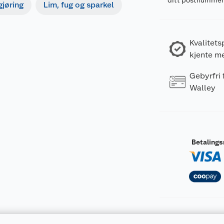
ditt postnumme
gjøring
Lim, fug og sparkel
Kvalitets
kjente m
Gebyrfri
Walley
Betaling