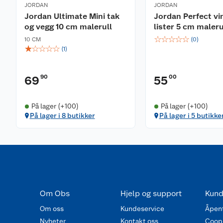
JORDAN
JORDAN
Jordan Ultimate Mini tak
Jordan Perfect vi
og vegg 10 cm malerull
lister 5 cm maleru
☆
☆
☆
☆
☆
10 CM
(
0
)
☆
☆
☆
☆
☆
(
1
)
90
00
69
55
På lager (+100)
På lager (+100)
På lager i 8 butikker
På lager i 5 butikke
Om Obs
Hjelp og support
Kund
Om oss
Kundeservice
Åpent
Nyheter
Kontakt oss
Coop