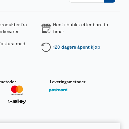
r
produkter fra
Hent i butikk etter bare to
erkevarer
timer
 faktura med
120 dagers åpent kjøp
smetoder
Leveringsmetoder