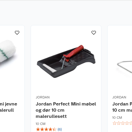
JORDAN
JORDAN
ni jevne
Jordan Perfect Mini møbel
Jordan P
lerull
og dør 10 cm
10 cm ma
malerullesett
10 CM
☆
☆
☆
☆
10 CM
☆
☆
☆
☆
☆
(
6
)