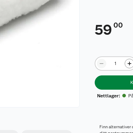
00
59
K
På
Nettlager
:
Finn alternativer 