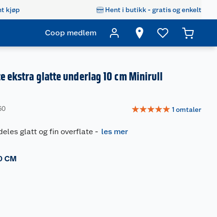
t kjøp
Hent i butikk - gratis og enkelt
Coop medlem
e ekstra glatte underlag 10 cm Minirull
☆
☆
☆
☆
☆
60
1
omtaler
eles glatt og fin overflate
-
les mer
0 CM