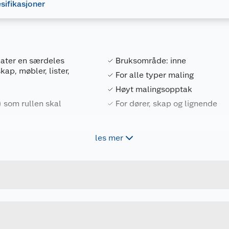
sifikasjoner
rlater en særdeles
Bruksområde: inne
skap, møbler, lister,
For alle typer maling
Høyt malingsopptak
) som rullen skal
For dører, skap og lignende
bb.
les mer
Forpakningsmål
7311490024760
Bruttovekt
2922010
Høyde
10 CM
Lengde
Bredde