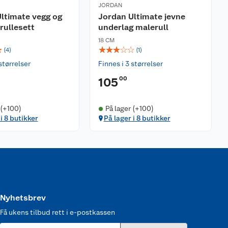
JORDAN
ltimate vegg og
Jordan Ultimate jevne
rullesett
underlag malerull
18 CM
☆
☆
☆
☆
☆
☆
(
4
)
(
1
)
størrelser
Finnes i 3 størrelser
00
105
 (+100)
På lager (+100)
i 8 butikker
På lager i 8 butikker
Nyhetsbrev
Få ukens tilbud rett i e-postkassen