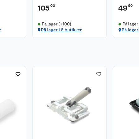
00
90
105
49
På lager (+100)
På lager
r
På lager i 6 butikker
På lager 