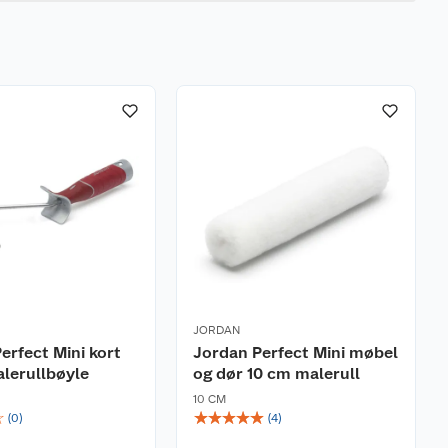
JORDAN
erfect Mini kort
Jordan Perfect Mini møbel
lerullbøyle
og dør 10 cm malerull
10 CM
☆
☆
☆
☆
☆
☆
(
0
)
(
4
)