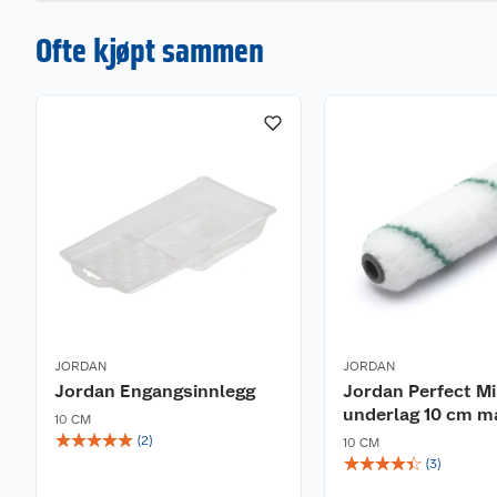
Ofte kjøpt sammen
JORDAN
JORDAN
Jordan Engangsinnlegg
Jordan Perfect Mi
underlag 10 cm ma
10 CM
☆
☆
☆
☆
☆
(
2
)
10 CM
☆
☆
☆
☆
☆
(
3
)