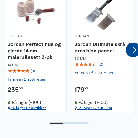
Innhold
* 1 stk. malerull bøtte
* 1 stk. rullebøyle
* 1 stk. utendørsrull 7 cm
* 1 stk. forlengbarpensel 75 mm
* 1 stk. stigekrok
JORDAN
JORDAN
Jordan Perfect hus og
Jordan Ultimate skrå
gjerde 14 cm
presisjon pensel
malerullesett 2-pk
50 MM
☆
☆
☆
☆
☆
(
12
)
14 CM
☆
☆
☆
☆
☆
(
8
)
Finnes i 3 størrelser
Finnes i 2 størrelser
235
00
179
00
På lager (+100)
På lager (+100)
På lager i 7 butikker
På lager i 7 butikker
Kundeservice