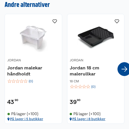
Andre alternativer
Om oss
Kontakt oss
Nyheter
Angre- og returrett
Våre butikker
Reklamasjon og garanti
Våre merkevarer
Ofte stilte spørsmål
JORDAN
JORDAN
Coop kjeder
Jordan malekar
Betalingsalternativer
Jordan 18 cm
håndholdt
malerullkar
☆
☆
☆
☆
☆
Ledige stillinger
Leveringsalternativer
Åpent kjøp
(
0
)
18 CM
☆
☆
☆
☆
☆
(
0
)
Bærekraft
Pakkesporing
Coop medlem
43
90
39
90
Sikkerhetsdatablad
Sikkerhetsdatablad
Retur av el-avfall
Trampoline
På lager (+100)
På lager (+100)
På lager i 5 butikker
På lager i 8 butikker
Samvirkelag
Kjøpsvilkår
Klikk og hent
Festdrakter til hele familien
Hagemøbler og utemøbler