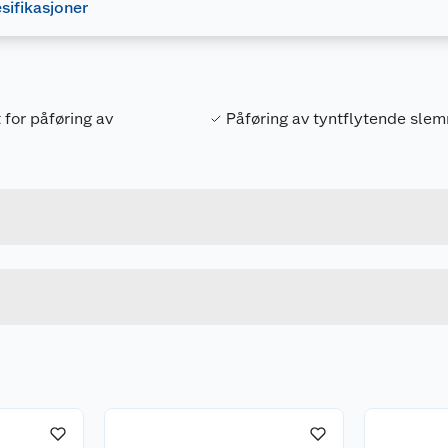
sifikasjoner
for påføring av
Påføring av tyntflytende sle
Forpakningsmål
7038511793008
Bruttovekt
1793004
Høyde
170 X 55
Lengde
u kjøper produktet får du invitasjon til å gi en omtale.
Bredde