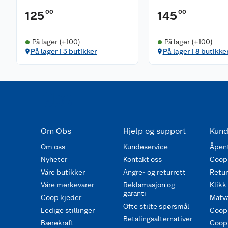
00
00
125
145
På lager (+100)
På lager (+100)
På lager i 3 butikker
På lager i 8 butikke
Om Obs
Hjelp og support
Kund
Om oss
Kundeservice
Åpent
Nyheter
Kontakt oss
Coop
Våre butikker
Angre- og returrett
Retur 
Våre merkevarer
Reklamasjon og
Klikk
garanti
Coop kjeder
Matva
Ofte stilte spørsmål
Ledige stillinger
Coop
Betalingsalternativer
Bærekraft
Coop 