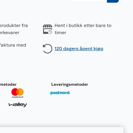
r
produkter fra
Hent i butikk etter bare to
erkevarer
timer
 faktura med
120 dagers åpent kjøp
smetoder
Leveringsmetoder