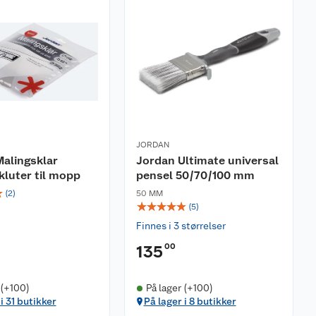
JORDAN
alingsklar
Jordan Ultimate universal
luter til mopp
pensel 50/70/100 mm
☆
(
2
)
50 MM
☆
☆
☆
☆
☆
(
5
)
Finnes i 3 størrelser
00
135
 (+100)
På lager (+100)
i 31 butikker
På lager i 8 butikker