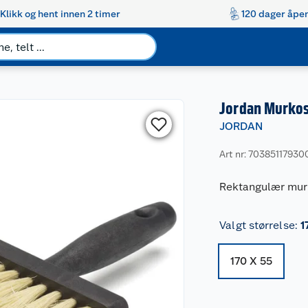
Klikk og hent innen 2 timer
120 dager åpen
Jordan Murkos
JORDAN
Art nr: 70385117930
Rektangulær mur
Valgt størrelse
:
1
170 X 55