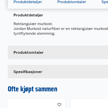
Produktdetaljer
Produktomtaler
Spe
Produktdetaljer
Rektangulær murkost.
Jordan Murkost naturfiber er en rektangulær murkost 
tyntflytende slemming.
Generelt
Artikkelnummer
Leverandørens artikkelnummer
Produktomtaler
Størrelse
Dette produktet har ikke fått noen omtale ennå. Hvis d
Spesifikasjoner
Ofte kjøpt sammen