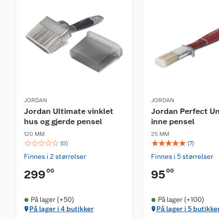
JORDAN
JORDAN
Jordan Ultimate vinklet
Jordan Perfect Un
hus og gjerde pensel
inne pensel
120 MM
25 MM
☆
☆
☆
☆
☆
☆
☆
☆
☆
☆
(
0
)
(
7
)
Finnes i 2 størrelser
Finnes i 5 størrelser
00
00
299
95
På lager (+50)
På lager (+100)
På lager i 4 butikker
På lager i 5 butikke