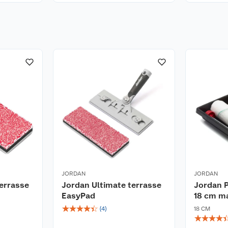
JORDAN
JORDAN
errasse
Jordan Ultimate terrasse
Jordan P
EasyPad
18 cm ma
☆
☆
☆
☆
☆
(
4
)
18 CM
☆
☆
☆
☆