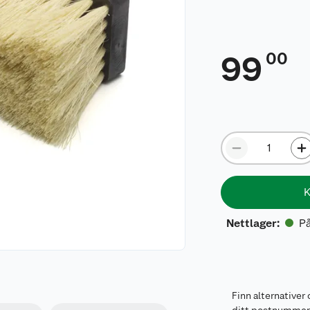
00
99
K
På
Nettlager
:
Finn alternativer 