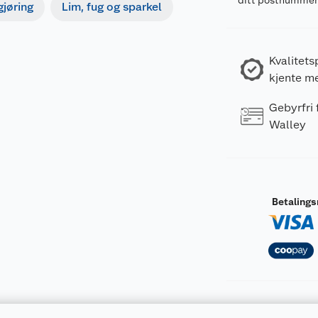
ditt postnumme
gjøring
Lim, fug og sparkel
Kvalitets
kjente m
Gebyrfri
Walley
Betaling