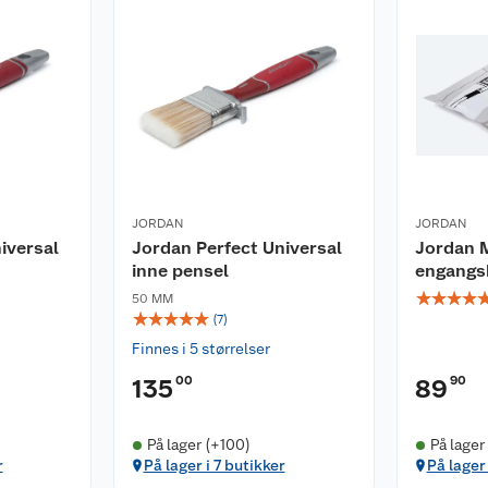
JORDAN
JORDAN
iversal
Jordan Perfect Universal
Jordan M
inne pensel
engangsk
☆
☆
☆
☆
50 MM
☆
☆
☆
☆
☆
(
7
)
Finnes i 5 størrelser
00
90
135
89
På lager (+100)
På lager
r
På lager i 7 butikker
På lager 