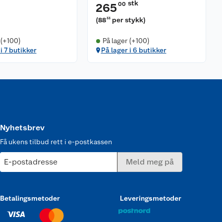
stk
00
265
(
88
per stykk
)
33
 (+100)
På lager (+100)
i 7 butikker
På lager i 6 butikker
Nyhetsbrev
Få ukens tilbud rett i e-postkassen
E-postadresse
Meld meg på
Betalingsmetoder
Leveringsmetoder