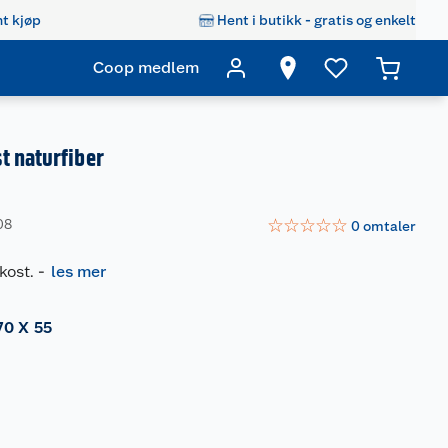
t kjøp
Hent i butikk - gratis og enkelt
Coop medlem
t naturfiber
☆
☆
☆
☆
☆
08
0
omtaler
kost.
-
les mer
70 X 55