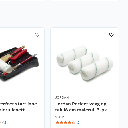
JORDAN
erfect start inne
Jordan Perfect vegg og
lerullesett
tak 18 cm malerull 3-pk
18 CM
☆
☆
☆
☆
☆
☆
(
12
)
(
2
)