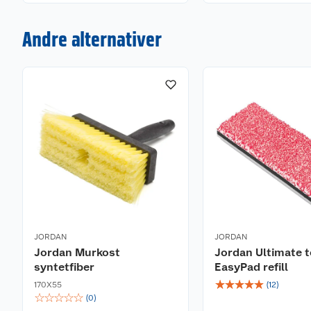
Andre alternativer
JORDAN
JORDAN
Jordan Murkost
Jordan Ultimate t
syntetfiber
EasyPad refill
☆
☆
☆
☆
☆
170X55
(
12
)
☆
☆
☆
☆
☆
(
0
)