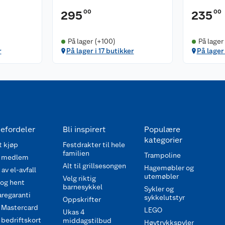
00
00
295
235
På lager (+100)
På lager
r
På lager i 17 butikker
På lager 
efordeler
Bli inspirert
Populære
kategorier
 kjøp
Festdrakter til hele
familien
Trampoline
 medlem
Alt til grillsesongen
Hagemøbler og
av el-avfall
utemøbler
Velg riktig
 og hent
barnesykkel
Sykler og
regaranti
sykkelutstyr
Oppskrifter
 Mastercard
LEGO
Ukas 4
bedriftskort
middagstilbud
Høytrykkspyler