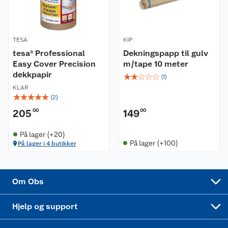
Våre merkevarer
Ofte stilte spørsmål
Coop kjeder
Betalingsalternativer
TESA
KIP
Ledige stillinger
Leveringsalternativer
tesa® Professional
Åpent kjøp
Dekningspapp til gulv
Easy Cover Precision
m/tape 10 meter
dekkpapir
☆
☆
☆
☆
☆
Bærekraft
Pakkesporing
Coop medlem
(
1
)
KLAR
☆
☆
☆
☆
☆
(
2
)
Sikkerhetsdatablad
Sikkerhetsdatablad
Retur av el-avfall
Trampoline
205
00
149
00
Samvirkelag
Kjøpsvilkår
Klikk og hent
Festdrakter til hele familien
Hagemøbler og utemøbler
På lager (+20)
På lager (+100)
På lager i 4 butikker
Virksomheten
Personvern
Matvaregaranti
Alt til grillsesongen
Sykler og sykkelutstyr
Sponsorvirksomhet
Cookies
Coop Mastercard
Velg riktig barnesykkel
LEGO
Om Obs
Leveringstid
Coop bedriftskort
Oppskrifter
Høytrykkspyler
Hjelp og support
Min kake
Ukas 4 middagstilbud
Klær