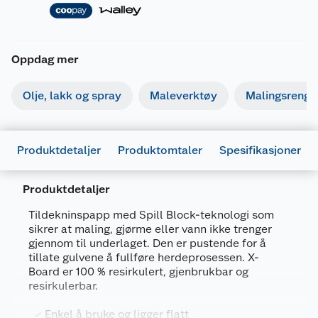
Oppdag mer
Olje, lakk og spray
Maleverktøy
Malingsrengjø
Produktdetaljer
Produktomtaler
Spesifikasjoner
Produktdetaljer
Generelt
Tildekninspapp med Spill Block-teknologi som
Artikkelnummer
47034123756
sikrer at maling, gjørme eller vann ikke trenger
gjennom til underlaget. Den er pustende for å
Leverandørens artikkelnummer
12375
tillate gulvene å fullføre herdeprosessen. X-
Board er 100 % resirkulert, gjenbrukbar og
Størrelse
89 CM X 15.24 M
resirkulerbar.
Farge
BEIGE
Enkel å bruke og ligger flatt