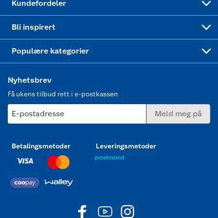
Kundefordeler
Mer inspirasjon
Symaskin
Bli inspirert
Joggesko dame
Populære kategorier
Nyhetsbrev
Få ukens tilbud rett i e-postkassen
E-postadresse
Meld meg på
Betalingsmetoder
Leveringsmetoder