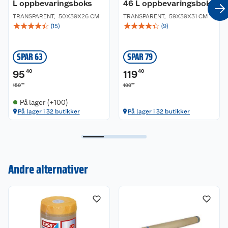
L oppbevaringsboks
46 L oppbevaringsboks
TRANSPARENT
,
50X39X26 CM
TRANSPARENT
,
59X39X31 CM
☆
☆
☆
☆
☆
☆
☆
☆
☆
☆
(
15
)
(
9
)
SPAR 63
SPAR 79
95
40
119
40
00
00
159
199
På lager (+100)
På lager i 32 butikker
På lager i 32 butikker
Kundeservice
Om oss
Kontakt oss
Andre alternativer
Nyheter
Angre- og returrett
Våre butikker
Reklamasjon og garanti