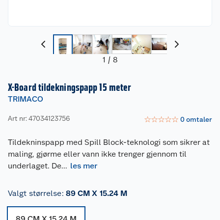
1
/
8
X-Board tildekningspapp 15 meter
TRIMACO
Art nr: 47034123756
☆
☆
☆
☆
☆
0
omtaler
Tildekninspapp med Spill Block-teknologi som sikrer at
maling, gjørme eller vann ikke trenger gjennom til
underlaget. De
...
les mer
Valgt størrelse
:
89 CM X 15.24 M
89 CM X 15.24 M