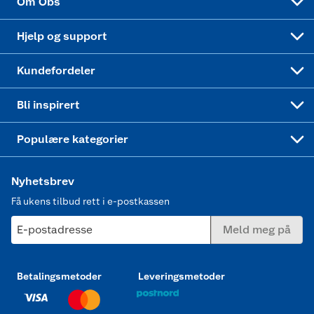
Om Obs
Leveringstid
Coop bedriftskort
Oppskrifter
Høytrykkspyler
Hjelp og support
Min kake
Ukas 4 middagstilbud
Klær
Kundefordeler
Mer inspirasjon
Symaskin
Bli inspirert
Joggesko dame
Populære kategorier
Nyhetsbrev
Få ukens tilbud rett i e-postkassen
E-postadresse
Meld meg på
Betalingsmetoder
Leveringsmetoder