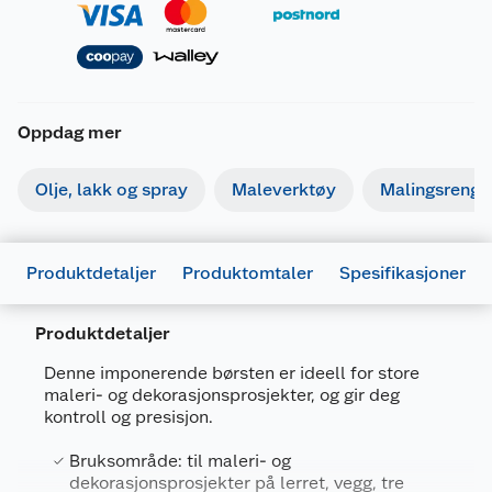
Oppdag mer
Olje, lakk og spray
Maleverktøy
Malingsrengjø
Produktdetaljer
Produktomtaler
Spesifikasjoner
Produktdetaljer
Generelt
Denne imponerende børsten er ideell for store
maleri- og dekorasjonsprosjekter, og gir deg
Artikkelnummer
7036383346704
kontroll og presisjon.
Leverandørens
7036383346704
Bruksområde: til maleri- og
artikkelnummer
dekorasjonsprosjekter på lerret, vegg, tre