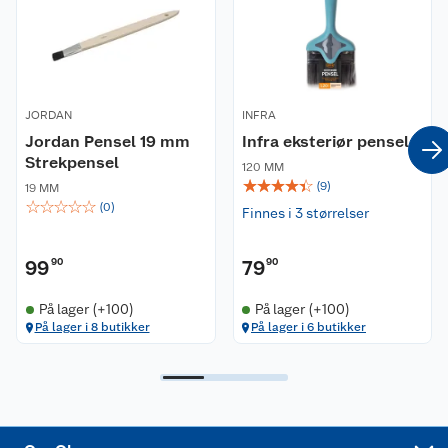
Nyheter
Angre- og returrett
Våre butikker
Reklamasjon og garanti
Våre merkevarer
Ofte stilte spørsmål
JORDAN
INFRA
Jordan Pensel 19 mm
Infra eksteriør pensel
Coop kjeder
Betalingsalternativer
Strekpensel
120 MM
☆
☆
☆
☆
☆
(
9
)
19 MM
Ledige stillinger
Leveringsalternativer
Åpent kjøp
☆
☆
☆
☆
☆
(
0
)
Finnes i 3 størrelser
Bærekraft
Pakkesporing
Coop medlem
99
90
79
90
Sikkerhetsdatablad
Sikkerhetsdatablad
Retur av el-avfall
Trampoline
På lager (+100)
På lager (+100)
På lager i 8 butikker
På lager i 6 butikker
Samvirkelag
Kjøpsvilkår
Klikk og hent
Festdrakter til hele familien
Hagemøbler og utemøbler
Virksomheten
Personvern
Matvaregaranti
Alt til grillsesongen
Sykler og sykkelutstyr
Sponsorvirksomhet
Cookies
Coop Mastercard
Velg riktig barnesykkel
LEGO