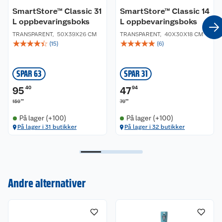
SmartStore™ Classic 31
SmartStore™ Classic 14
L oppbevaringsboks
L oppbevaringsboks
TRANSPARENT
,
50X39X26 CM
TRANSPARENT
,
40X30X18 CM
☆
☆
☆
☆
☆
☆
☆
☆
☆
☆
(
15
)
(
6
)
SPAR 63
SPAR 31
95
40
47
94
00
90
159
79
På lager (+100)
På lager (+100)
På lager i 31 butikker
På lager i 32 butikker
Kundeservice
Andre alternativer
Om oss
Kontakt oss