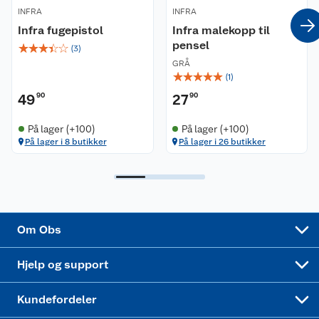
INFRA
INFRA
Coop kjeder
Betalingsalternativer
Infra fugepistol
Infra malekopp til
pensel
☆
☆
☆
☆
☆
Ledige stillinger
Leveringsalternativer
Åpent kjøp
(
3
)
GRÅ
☆
☆
☆
☆
☆
(
1
)
Bærekraft
Pakkesporing
Coop medlem
49
90
27
90
Sikkerhetsdatablad
Sikkerhetsdatablad
Retur av el-avfall
Trampoline
På lager (+100)
På lager (+100)
På lager i 8 butikker
På lager i 26 butikker
Samvirkelag
Kjøpsvilkår
Klikk og hent
Festdrakter til hele familien
Hagemøbler og utemøbler
Virksomheten
Personvern
Matvaregaranti
Alt til grillsesongen
Sykler og sykkelutstyr
Sponsorvirksomhet
Cookies
Coop Mastercard
Velg riktig barnesykkel
LEGO
Om Obs
Leveringstid
Coop bedriftskort
Oppskrifter
Høytrykkspyler
Hjelp og support
Min kake
Ukas 4 middagstilbud
Klær
Kundefordeler