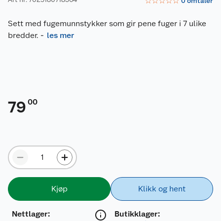
☆
☆
☆
☆
☆
0
omtaler
Sett med fugemunnstykker som gir pene fuger i 7 ulike
bredder.
-
les mer
00
79
Kjøp
Klikk og hent
Nettlager
:
Butikklager: