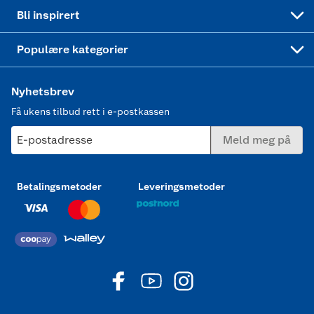
Mer inspirasjon
Symaskin
Bli inspirert
Joggesko dame
Populære kategorier
Nyhetsbrev
Få ukens tilbud rett i e-postkassen
E-postadresse
Meld meg på
Betalingsmetoder
Leveringsmetoder