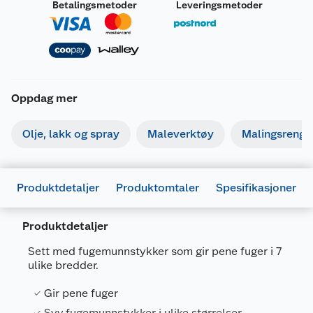
Betalingsmetoder
Leveringsmetoder
Oppdag mer
Olje, lakk og spray
Maleverktøy
Malingsrengjø
Produktdetaljer
Produktomtaler
Spesifikasjoner
Produktdetaljer
Sett med fugemunnstykker som gir pene fuger i 7
ulike bredder.
Generelt
Gir pene fuger
Artikkelnummer
7025180718364
Syv fugemunnstykker i ulike størrelser