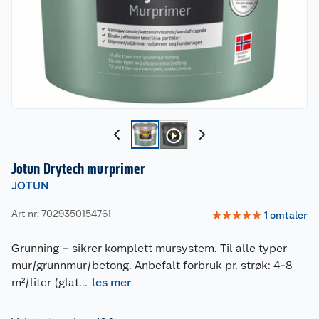
Jotun Drytech murprimer
JOTUN
Art nr: 7029350154761
☆
☆
☆
☆
☆
1
omtaler
Grunning – sikrer komplett mursystem. Til alle typer
mur/grunnmur/betong. Anbefalt forbruk pr. strøk: 4-8
m²/liter (glat
...
les mer