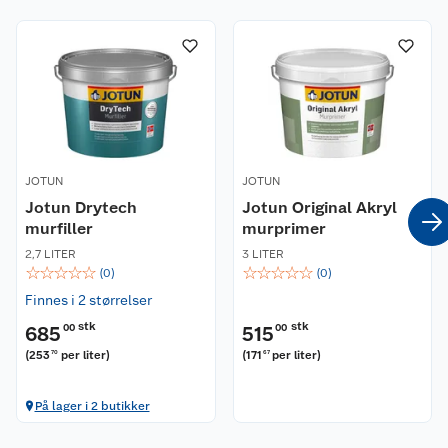
Om oss
Kontakt oss
Nyheter
Angre- og returrett
Våre butikker
Reklamasjon og garanti
Våre merkevarer
Ofte stilte spørsmål
JOTUN
JOTUN
Jotun Drytech
Jotun Original Akryl
Coop kjeder
murfiller
Betalingsalternativer
murprimer
2,7 LITER
3 LITER
☆
☆
☆
☆
☆
☆
☆
☆
☆
☆
Ledige stillinger
(
0
)
(
0
)
Leveringsalternativer
Åpent kjøp
Finnes i 2 størrelser
Bærekraft
Pakkesporing
Coop medlem
stk
stk
685
00
515
00
(
253
per liter
)
(
171
per liter
)
70
67
Sikkerhetsdatablad
Sikkerhetsdatablad
Retur av el-avfall
Trampoline
På lager i 2 butikker
Samvirkelag
Kjøpsvilkår
Klikk og hent
Festdrakter til hele familien
Hagemøbler og utemøbler