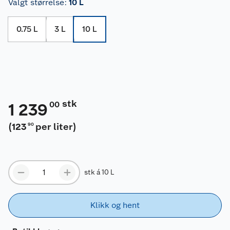
Valgt størrelse
:
10 L
0.75 L
3 L
10 L
stk
00
1 239
(
123
per liter
)
90
stk á 10 L
Klikk og hent