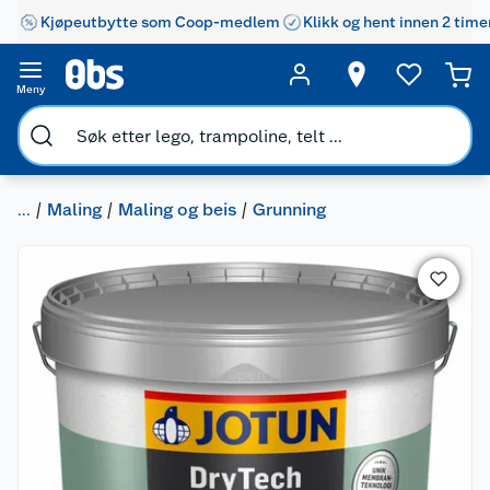
Kjøpeutbytte som Coop-medlem
Klikk og hent innen 2 time
Meny
...
Maling
Maling og beis
Grunning