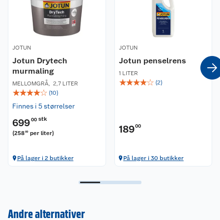
JOTUN
JOTUN
Jotun Drytech
Jotun penselrens
murmaling
1 LITER
☆
☆
☆
☆
☆
(
2
)
MELLOMGRÅ
,
2,7 LITER
☆
☆
☆
☆
☆
(
10
)
Finnes i 5 størrelser
stk
699
00
189
00
(
258
per liter
)
89
På lager i 2 butikker
På lager i 30 butikker
Andre alternativer
Kundeservice