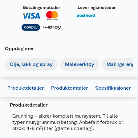
Betalingsmetoder
Leveringsmetoder
Oppdag mer
Olje, lakk og spray
Maleverktøy
Malingsrengjø
Produktdetaljer
Produktomtaler
Spesifikasjoner
Produktdetaljer
Grunning – sikrer komplett mursystem. Til alle
typer mur/grunnmur/betong. Anbefalt forbruk pr.
Generelt
strøk: 4-8 m²/liter (glatte underlag).
Artikkelnummer
7029350154761