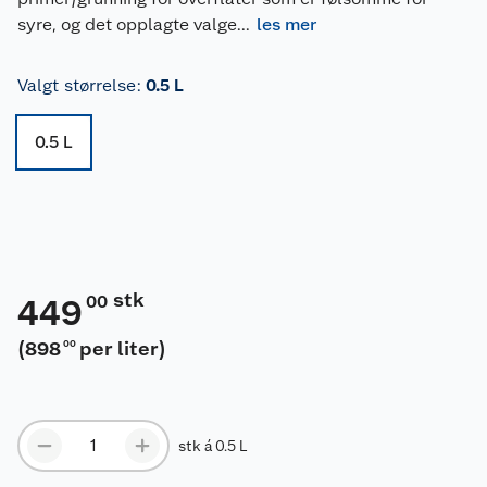
syre, og det opplagte valge
...
les mer
Valgt størrelse
:
0.5 L
0.5 L
stk
00
449
(
898
per liter
)
00
stk á 0.5 L