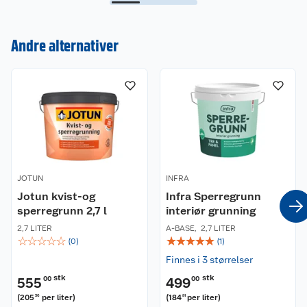
Andre alternativer
Kundeservice
Om oss
Kontakt oss
Nyheter
Angre- og returrett
Våre butikker
Reklamasjon og garanti
Våre merkevarer
Ofte stilte spørsmål
JOTUN
INFRA
Jotun kvist-og
Infra Sperregrunn
Coop kjeder
sperregrunn 2,7 l
Betalingsalternativer
interiør grunning
2,7 LITER
A-BASE
,
2,7 LITER
☆
☆
☆
☆
☆
☆
☆
☆
☆
☆
Ledige stillinger
(
0
)
(
1
)
Leveringsalternativer
Åpent kjøp
Finnes i 3 størrelser
Bærekraft
Pakkesporing
Coop medlem
stk
stk
555
00
499
00
(
205
per liter
)
(
184
per liter
)
56
81