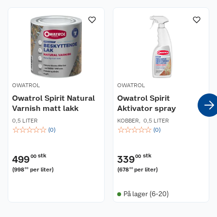
OWATROL
OWATROL
Owatrol Spirit Natural
Owatrol Spirit
Varnish matt lakk
Aktivator spray
0,5 LITER
KOBBER
,
0,5 LITER
☆
☆
☆
☆
☆
☆
☆
☆
☆
☆
(
0
)
(
0
)
stk
stk
499
00
339
00
(
998
per liter
)
(
678
per liter
)
00
00
På lager (6-20)