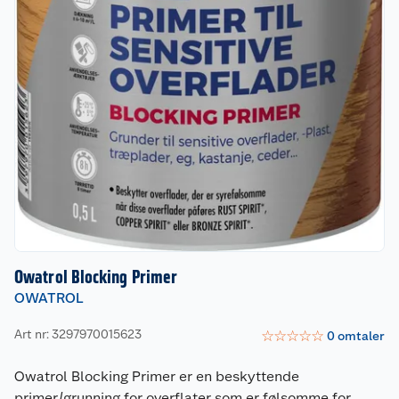
Owatrol Blocking Primer
OWATROL
Art nr: 3297970015623
☆
☆
☆
☆
☆
0
omtaler
Owatrol Blocking Primer er en beskyttende
primer/grunning for overflater som er følsomme for