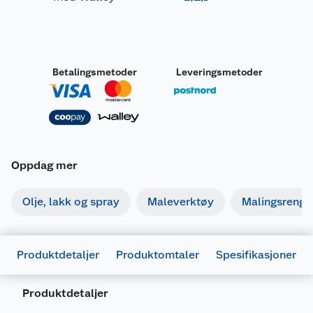
Betalingsmetoder
Leveringsmetoder
Oppdag mer
Olje, lakk og spray
Maleverktøy
Malingsrengjø
Merking
Produktdetaljer
Produktomtaler
Spesifikasjoner
Fareutsagn
Produktdetaljer
H411
Giftig, med langtidsvirkning, for liv i vann.