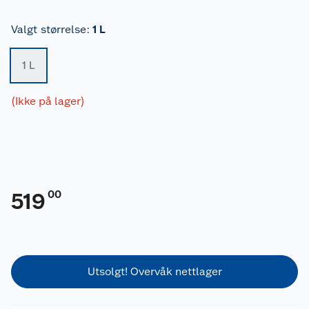
Valgt størrelse
:
1 L
1 L
(Ikke på lager)
00
519
Utsolgt! Overvåk nettlager