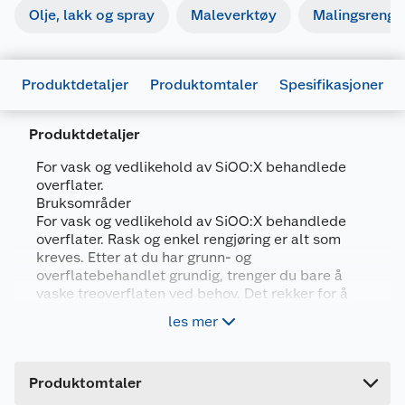
Olje, lakk og spray
Maleverktøy
Malingsrengjø
Produktdetaljer
Produktomtaler
Spesifikasjoner
Produktdetaljer
Generelt
For vask og vedlikehold av SiOO:X behandlede
Artikkelnummer
7350043918583
overflater.
Bruksområder
Leverandørens artikkelnummer
1411-NO
For vask og vedlikehold av SiOO:X behandlede
overflater. Rask og enkel rengjøring er alt som
Størrelse
1 L
kreves. Etter at du har grunn- og
Farge
KLAR
overflatebehandlet grundig, trenger du bare å
vaske treoverflaten ved behov. Det rekker for å
Forpakningsmål
holde treet friskt og få en fin, lysegrå glans i
les mer
mange år.
Bruttovekt
1.15 kg
Høyde
17.5 cm
Bra å tenke på
Produktomtaler
Lengde
12.5 cm