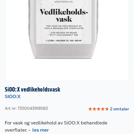
SiOO:X vedlikeholdsvask
SIOO:X
Art nr: 7350043918583
☆
☆
☆
☆
☆
2
omtaler
For vask og vedlikehold av SiOO:X behandlede
overflater.
-
les mer