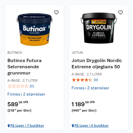
BUTINOX
JOTUN
Butinox Futura
Jotun Drygolin Nordic
Selvrensende
Extreme oljeglans 50
grunnmur
A-BASE
,
2,7 LITER
☆
☆
☆
☆
☆
(
9
)
A-BASE
,
2,7 LITER
☆
☆
☆
☆
☆
(
0
)
Finnes i 2 størrelser
Finnes i 2 størrelser
stk
stk
589
00
1 189
00
(
218
per liter
)
(
440
per liter
)
15
37
På lager i 7 butikker
På lager i 5 butikker