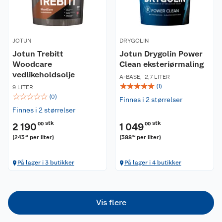
Om oss
Kontakt oss
Nyheter
Angre- og returrett
JOTUN
DRYGOLIN
Våre butikker
Reklamasjon og garanti
Jotun Trebitt
Jotun Drygolin Power
Woodcare
Clean eksteriørmaling
Våre merkevarer
Ofte stilte spørsmål
vedlikeholdsolje
A-BASE
,
2,7 LITER
☆
☆
☆
☆
☆
(
1
)
9 LITER
☆
☆
☆
☆
☆
Coop kjeder
Betalingsalternativer
(
0
)
Finnes i 2 størrelser
Finnes i 2 størrelser
Ledige stillinger
Leveringsalternativer
Åpent kjøp
stk
stk
2 190
00
1 049
00
(
243
per liter
)
(
388
per liter
)
33
52
Bærekraft
Pakkesporing
Coop medlem
På lager i 3 butikker
På lager i 4 butikker
Sikkerhetsdatablad
Sikkerhetsdatablad
Retur av el-avfall
Trampoline
Samvirkelag
Kjøpsvilkår
Klikk og hent
Festdrakter til hele familien
Hagemøbler og utemøbler
Vis flere
Virksomheten
Personvern
Matvaregaranti
Alt til grillsesongen
Sykler og sykkelutstyr