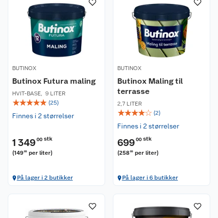
BUTINOX
BUTINOX
Butinox Futura maling
Butinox Maling til
terrasse
HVIT-BASE
,
9 LITER
☆
☆
☆
☆
☆
(
25
)
2,7 LITER
☆
☆
☆
☆
☆
(
2
)
Finnes i 2 størrelser
Finnes i 2 størrelser
stk
stk
1 349
00
699
00
(
149
per liter
)
(
258
per liter
)
89
89
På lager i 2 butikker
På lager i 6 butikker