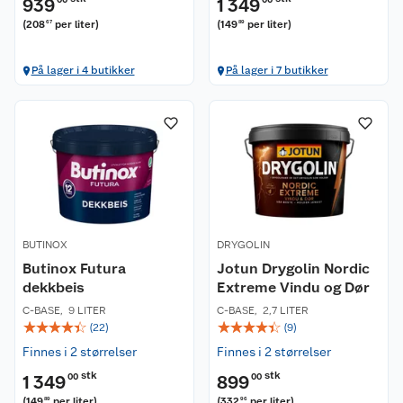
939
1 349
(
208
per liter
)
(
149
per liter
)
67
89
På lager i 4 butikker
På lager i 7 butikker
BUTINOX
DRYGOLIN
Butinox Futura
Jotun Drygolin Nordic
dekkbeis
Extreme Vindu og Dør
C-BASE
,
9 LITER
C-BASE
,
2,7 LITER
☆
☆
☆
☆
☆
☆
☆
☆
☆
☆
(
22
)
(
9
)
Finnes i 2 størrelser
Finnes i 2 størrelser
stk
stk
1 349
00
899
00
(
149
per liter
)
(
332
per liter
)
89
96