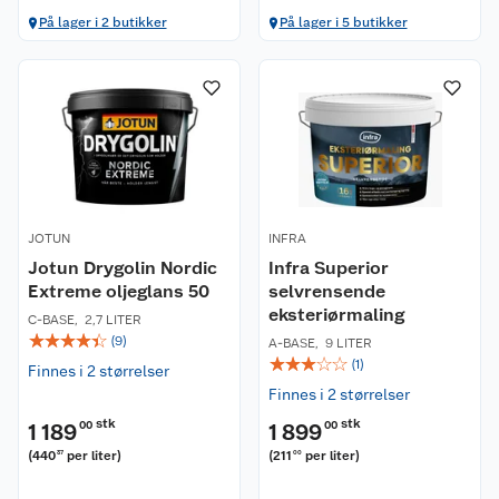
På lager i 2 butikker
På lager i 5 butikker
JOTUN
INFRA
Jotun Drygolin Nordic
Infra Superior
Extreme oljeglans 50
selvrensende
eksteriørmaling
C-BASE
,
2,7 LITER
☆
☆
☆
☆
☆
(
9
)
A-BASE
,
9 LITER
☆
☆
☆
☆
☆
(
1
)
Finnes i 2 størrelser
Finnes i 2 størrelser
stk
stk
1 189
00
1 899
00
(
440
per liter
)
(
211
per liter
)
37
00