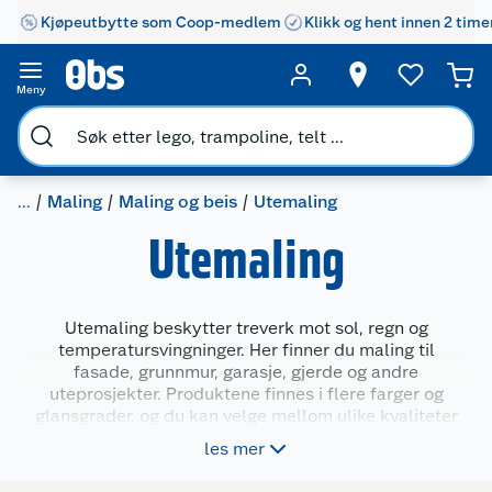
Kjøpeutbytte som Coop-medlem
Klikk og hent innen 2 time
Meny
...
Maling
Maling og beis
Utemaling
Utemaling
Utemaling beskytter treverk mot sol, regn og
temperatursvingninger. Her finner du maling til
fasade, grunnmur, garasje, gjerde og andre
uteprosjekter. Produktene finnes i flere farger og
glansgrader, og du kan velge mellom ulike kvaliteter
og spannstørrelser. Enten du skal male nytt eller
les mer
fornye en sliten fasade, gir riktig maling et varig og
pent resultat. Utemalingen er utviklet for å tåle det