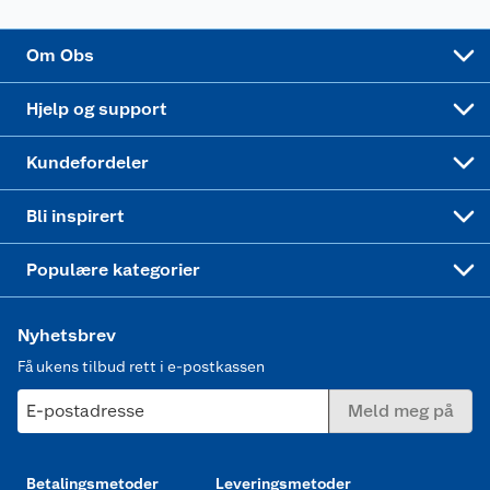
Sponsorvirksomhet
Cookies
Coop Mastercard
Velg riktig barnesykkel
LEGO
Om Obs
Leveringstid
Coop bedriftskort
Oppskrifter
Høytrykkspyler
Hjelp og support
Min kake
Ukas 4 middagstilbud
Klær
Kundefordeler
Mer inspirasjon
Symaskin
Bli inspirert
Joggesko dame
Populære kategorier
Nyhetsbrev
Få ukens tilbud rett i e-postkassen
E-postadresse
Meld meg på
Betalingsmetoder
Leveringsmetoder