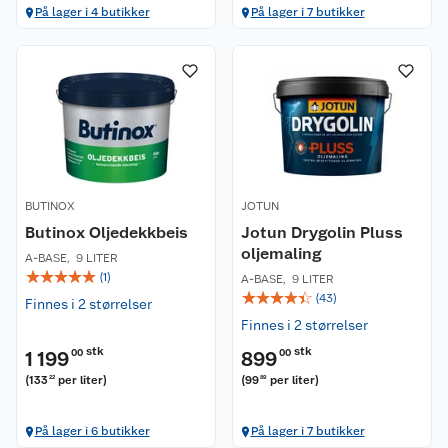
På lager i 4 butikker
På lager i 7 butikker
BUTINOX
JOTUN
Butinox Oljedekkbeis
Jotun Drygolin Pluss
oljemaling
A-BASE
,
9 LITER
☆
☆
☆
☆
☆
(
1
)
A-BASE
,
9 LITER
☆
☆
☆
☆
☆
(
43
)
Finnes i 2 størrelser
Finnes i 2 størrelser
stk
stk
1 199
00
899
00
(
133
per liter
)
(
99
per liter
)
22
89
På lager i 6 butikker
På lager i 7 butikker