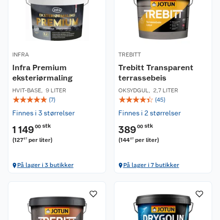
INFRA
TREBITT
Infra Premium
Trebitt Transparent
eksteriørmaling
terrassebeis
HVIT-BASE
,
9 LITER
OKSYDGUL
,
2,7 LITER
☆
☆
☆
☆
☆
☆
☆
☆
☆
☆
(
7
)
(
45
)
Finnes i 3 størrelser
Finnes i 2 størrelser
stk
stk
1 149
00
389
00
(
127
per liter
)
(
144
per liter
)
67
07
På lager i 3 butikker
På lager i 7 butikker
Kundeservice