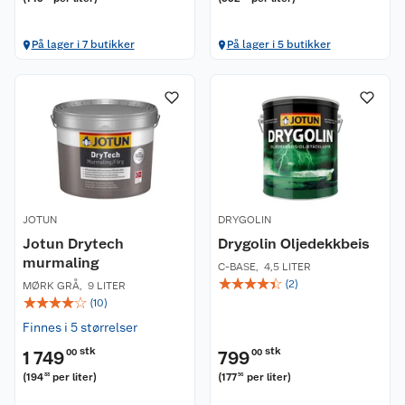
På lager i 7 butikker
På lager i 5 butikker
JOTUN
DRYGOLIN
Jotun Drytech
Drygolin Oljedekkbeis
murmaling
C-BASE
,
4,5 LITER
☆
☆
☆
☆
☆
(
2
)
MØRK GRÅ
,
9 LITER
☆
☆
☆
☆
☆
(
10
)
Finnes i 5 størrelser
stk
stk
1 749
00
799
00
(
194
per liter
)
(
177
per liter
)
33
56