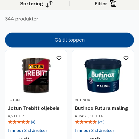
norske været over tid.
Sortering
Filter
344 produkter
Gå til toppen
JOTUN
BUTINOX
Jotun Trebitt oljebeis
Butinox Futura maling
4,5 LITER
A-BASE
,
9 LITER
☆
☆
☆
☆
☆
☆
☆
☆
☆
☆
(
4
)
(
25
)
Finnes i 2 størrelser
Finnes i 2 størrelser
stk
stk
00
00