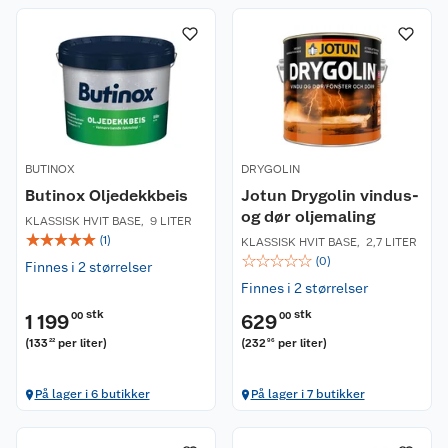
BUTINOX
DRYGOLIN
Butinox Oljedekkbeis
Jotun Drygolin vindus-
og dør oljemaling
KLASSISK HVIT BASE
,
9 LITER
☆
☆
☆
☆
☆
(
1
)
KLASSISK HVIT BASE
,
2,7 LITER
☆
☆
☆
☆
☆
(
0
)
Finnes i 2 størrelser
Finnes i 2 størrelser
stk
stk
1 199
00
629
00
(
133
per liter
)
(
232
per liter
)
22
96
På lager i 6 butikker
På lager i 7 butikker