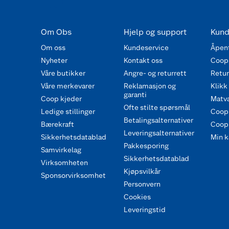
Om Obs
Hjelp og support
Kund
Om oss
Kundeservice
Åpent
Nyheter
Kontakt oss
Coop
Våre butikker
Angre- og returrett
Retur 
Våre merkevarer
Reklamasjon og
Klikk
garanti
Coop kjeder
Matva
Ofte stilte spørsmål
Ledige stillinger
Coop
Betalingsalternativer
Bærekraft
Coop 
Leveringsalternativer
Sikkerhetsdatablad
Min k
Pakkesporing
Samvirkelag
Sikkerhetsdatablad
Virksomheten
Kjøpsvilkår
Sponsorvirksomhet
Personvern
Cookies
Leveringstid