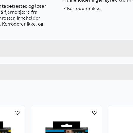
Inneholder ingen syre-, klormi
 tapetrester, og løser
Korroderer ikke
 å fjerne tjære fra
mrester. Inneholder
. Korroderer ikke, og
Forpakningsmål
.
5900422106081
Bruttovekt
CLEAN500
Høyde
500 ML
Lengde
u kjøper produktet får du invitasjon til å gi en omtale.
Bredde