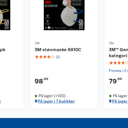
3M
3M
-pk
3M støvmaske 8810C
3M™ Gen
kategori 
☆
☆
☆
☆
☆
(
2
)
☆
☆
☆
☆
Finnes i 2 
00
00
98
79
På lager (+100)
På lager
r
På lager i 7 butikker
På lager 