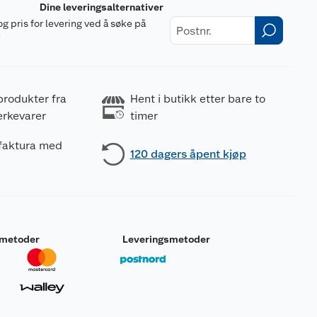
Dine leveringsalternativer
og pris for levering ved å søke på
r
produkter fra
Hent i butikk etter bare to
erkevarer
timer
 faktura med
120 dagers åpent kjøp
smetoder
Leveringsmetoder