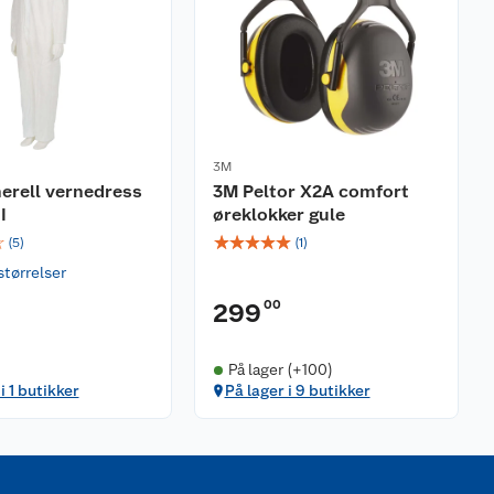
3M
erell vernedress
3M Peltor X2A comfort
I
øreklokker gule
☆
☆
☆
☆
☆
☆
(
5
)
(
1
)
størrelser
00
299
På lager (+100)
i 1 butikker
På lager i 9 butikker