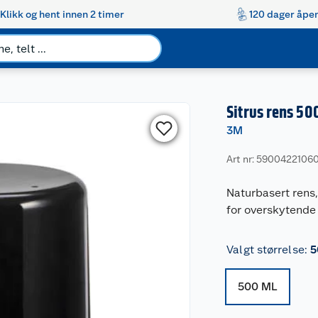
Klikk og hent innen 2 timer
120 dager åpen
Sitrus rens 50
3M
Art nr: 5900422106
Naturbasert rens, 
for overskytende 
Valgt størrelse
:
5
500 ML