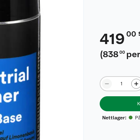
00
419
(
838
per
00
K
På
Nettlager
: