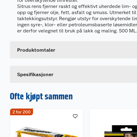
for overskytende limrester.
Sitrus rens fjerner raskt og effektivt uherdede lim- og
opp og fjerner olje, fett, asfalt og smuss. Utmerket til
taktekkingsutstyr. Rengjør utstyr for overskytende li
ingen syre-, klor- eller petroleumsbaserte løsemidler
Generelt
er derfor velegnet til bruk på lakk og maling. 500 ML
Artikkelnummer
Leverandørens artikkelnummer
Produktomtaler
Størrelse
Dette produktet har ikke fått noen omtale ennå. Hvis d
Spesifikasjoner
Ofte kjøpt sammen
2 for 200