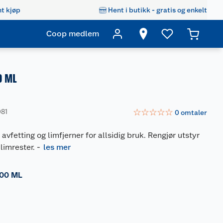
t kjøp
Hent i butikk - gratis og enkelt
Coop medlem
0 ML
☆
☆
☆
☆
☆
081
0
omtaler
avfetting og limfjerner for allsidig bruk. Rengjør utstyr
limrester.
-
les mer
00 ML