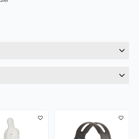
dler
0.524 kg
23.8 cm
6.6 cm
6.6 cm