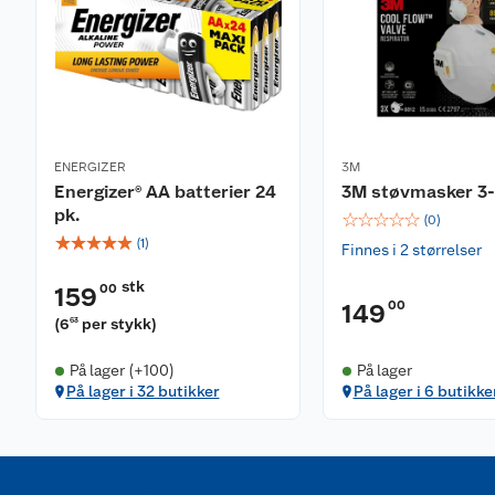
ENERGIZER
3M
Energizer® AA batterier 24
3M støvmasker 3
pk.
☆
☆
☆
☆
☆
(
0
)
☆
☆
☆
☆
☆
(
1
)
Finnes i 2 størrelser
stk
00
159
00
149
(
6
per stykk
)
63
På lager (+100)
På lager
På lager i 32 butikker
På lager i 6 butikke