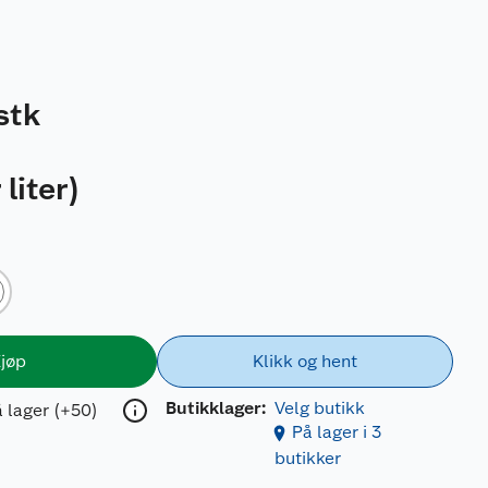
stk
 liter
)
jøp
Klikk og hent
Butikklager:
Velg butikk
 lager (+50)
På lager i 3
butikker