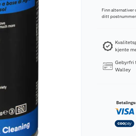
Finn alternativer 
ditt postnumme
Kvalitets
kjente m
Gebyrfri
Walley
Betaling