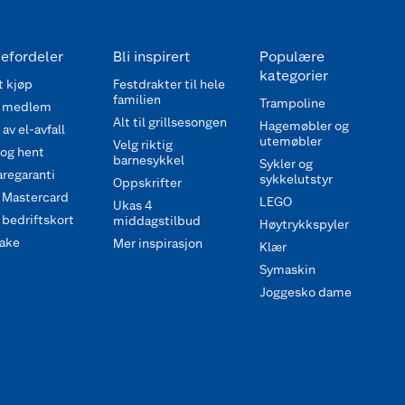
efordeler
Bli inspirert
Populære
kategorier
 kjøp
Festdrakter til hele
familien
Trampoline
 medlem
Alt til grillsesongen
Hagemøbler og
av el-avfall
utemøbler
Velg riktig
 og hent
barnesykkel
Sykler og
regaranti
sykkelutstyr
Oppskrifter
 Mastercard
LEGO
Ukas 4
bedriftskort
middagstilbud
Høytrykkspyler
ake
Mer inspirasjon
Klær
Symaskin
Joggesko dame