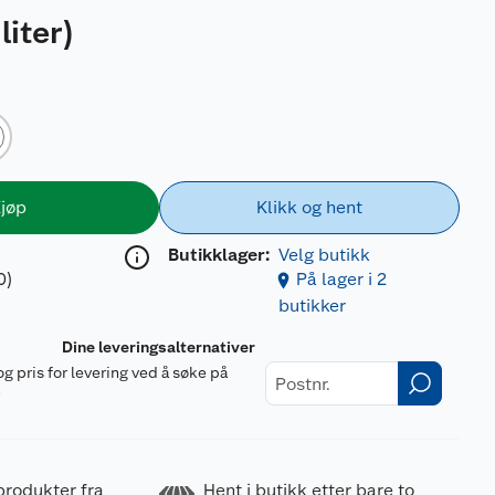
liter
)
jøp
Klikk og hent
Butikklager:
Velg butikk
0)
På lager i 2
butikker
Dine leveringsalternativer
og pris for levering ved å søke på
r
produkter fra
Hent i butikk etter bare to