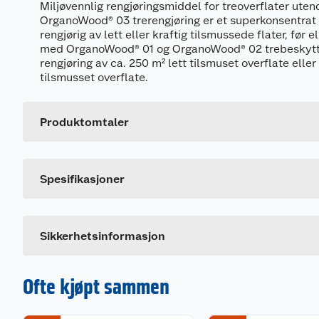
Miljøvennlig rengjøringsmiddel for treoverflater uten
OrganoWood® 03 trerengjøring er et superkonsentrat 
rengjørig av lett eller kraftig tilsmussede flater, før 
med OrganoWood® 01 og OrganoWood® 02 trebeskyttel
rengjøring av ca. 250 m² lett tilsmuset overflate eller 
Generelt
tilsmusset overflate.
Artikkelnummer
Leverandørens artikkelnummer
Produktomtaler
Dette produktet har ikke fått noen omtale ennå. Hvis d
Merking
Spesifikasjoner
Dokumentasjon
Last ned / vis datablad
Sikkerhetsinformasjon
Ofte kjøpt sammen