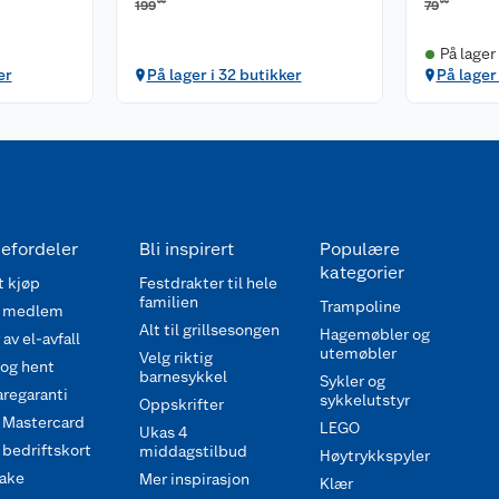
00
90
199
79
På lager
er
På lager i 32 butikker
På lager
efordeler
Bli inspirert
Populære
kategorier
 kjøp
Festdrakter til hele
familien
Trampoline
 medlem
Alt til grillsesongen
Hagemøbler og
av el-avfall
utemøbler
Velg riktig
 og hent
barnesykkel
Sykler og
regaranti
sykkelutstyr
Oppskrifter
 Mastercard
LEGO
Ukas 4
bedriftskort
middagstilbud
Høytrykkspyler
ake
Mer inspirasjon
Klær