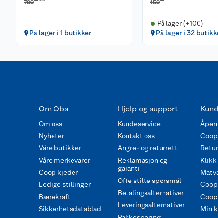
stk
00
00
799
159
På lager (+100)
På lager i 1 butikker
På lager i 32 butikk
Om Obs
Hjelp og support
Kund
Om oss
Kundeservice
Åpent
Nyheter
Kontakt oss
Coop
Våre butikker
Angre- og returrett
Retur 
Våre merkevarer
Reklamasjon og
Klikk
garanti
Coop kjeder
Matva
Ofte stilte spørsmål
Ledige stillinger
Coop
Betalingsalternativer
Bærekraft
Coop 
Leveringsalternativer
Sikkerhetsdatablad
Min k
Pakkesporing