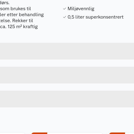
dørs.
som brukes til
Miljøvennlig
eller etter behandling
0,5 liter superkonsentrert
se. Rekker til
ca. 125 m² kraftig
Forpakningsmål
7350065304203
Bruttovekt
101342
Høyde
Lengde
u kjøper produktet får du invitasjon til å gi en omtale.
Bredde