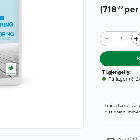
(
718
per 
00
K
Tilgjengelig
:
På lager (6-2
Finn alternativer 
ditt postnumme
Kvalitets