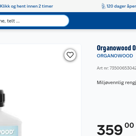
Klikk og hent innen 2 timer
120 dager åpen
Organowood 03
ORGANOWOOD
Art nr: 7350065304
Miljøvennlig reng
00
359