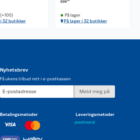
00
599
 (+100)
På lager
 i 32 butikker
På lager i 32 butikker
Nyhetsbrev
Få ukens tilbud rett i e-postkassen
E-postadresse
Meld meg på
Betalingsmetoder
Leveringsmetoder