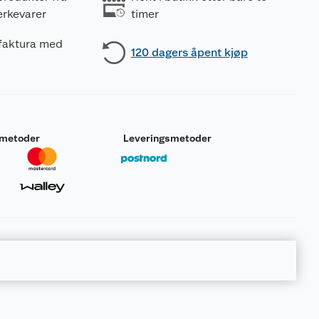
erkevarer
timer
 faktura med
120 dagers åpent kjøp
smetoder
Leveringsmetoder