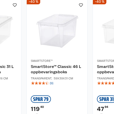
-40 %
-40 %
SMARTSTORE™
SMARTSTO
ic 31 L
SmartStore™ Classic 46 L
SmartSto
s
oppbevaringsboks
oppbeva
26 CM
TRANSPARENT
,
59X39X31 CM
TRANSPARE
☆
☆
☆
☆
☆
☆
☆
☆
☆
(
9
)
SPAR 79
SPAR 31
40
94
119
47