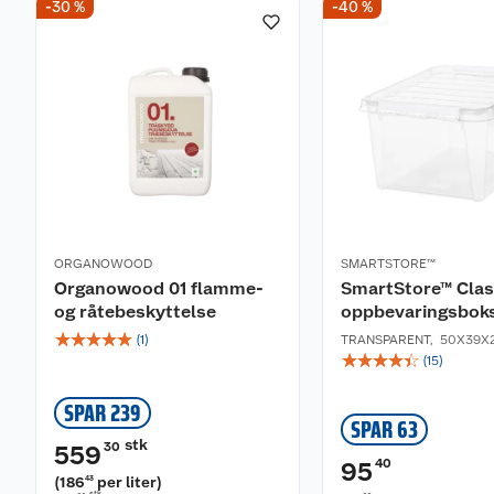
-30 %
-40 %
ORGANOWOOD
SMARTSTORE™
Organowood 01 flamme-
SmartStore™ Class
og råtebeskyttelse
oppbevaringsbok
☆
☆
☆
☆
☆
(
1
)
TRANSPARENT
,
50X39X
☆
☆
☆
☆
☆
(
15
)
SPAR 239
SPAR 63
stk
30
559
40
95
(
186
per liter
)
43