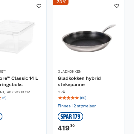
-30 %
RE™
GLADKOKKEN
re™ Classic 14 L
Gladkokken hybrid
ringsboks
stekepanne
NT
,
40X30X18 CM
GRÅ
☆
☆
☆
☆
☆
☆
(
6
)
(
69
)
Finnes i 2 størrelser
SPAR 179
30
419