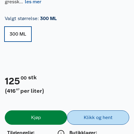
gressk
...
les mer
Valgt størrelse
:
300 ML
300 ML
stk
00
125
(
416
per liter
)
67
Kjøp
Klikk og hent
Tilgjengelig
:
Butikklager: