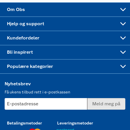
Sponsorvirksomhet
Cookies
Coop Mastercard
Velg riktig barnesykkel
LEGO
Om Obs
Leveringstid
Coop bedriftskort
Oppskrifter
Høytrykkspyler
Hjelp og support
Min kake
Ukas 4 middagstilbud
Klær
Kundefordeler
Mer inspirasjon
Symaskin
Bli inspirert
Joggesko dame
Populære kategorier
Nyhetsbrev
Få ukens tilbud rett i e-postkassen
E-postadresse
Meld meg på
Betalingsmetoder
Leveringsmetoder