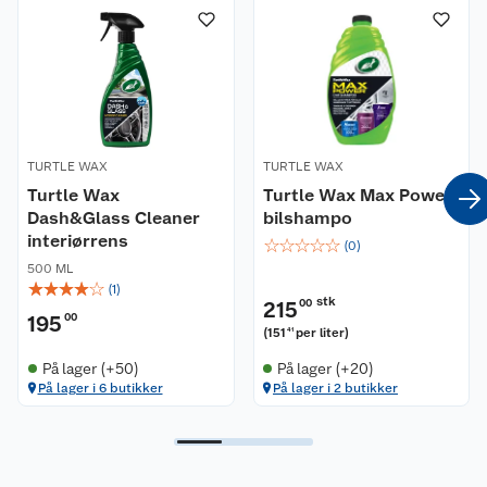
Nyheter
Angre- og returrett
Våre butikker
Reklamasjon og garanti
Våre merkevarer
Ofte stilte spørsmål
TURTLE WAX
TURTLE WAX
Coop kjeder
Turtle Wax
Betalingsalternativer
Turtle Wax Max Power
Dash&Glass Cleaner
bilshampo
interiørrens
☆
☆
☆
☆
☆
Ledige stillinger
Leveringsalternativer
Åpent kjøp
(
0
)
500 ML
☆
☆
☆
☆
☆
(
1
)
Bærekraft
Pakkesporing
Coop medlem
stk
215
00
195
00
(
151
per liter
)
41
Sikkerhetsdatablad
Sikkerhetsdatablad
Retur av el-avfall
Trampoline
På lager (+50)
På lager (+20)
På lager i 6 butikker
På lager i 2 butikker
Samvirkelag
Kjøpsvilkår
Klikk og hent
Festdrakter til hele familien
Hagemøbler og utemøbler
Virksomheten
Personvern
Matvaregaranti
Alt til grillsesongen
Sykler og sykkelutstyr