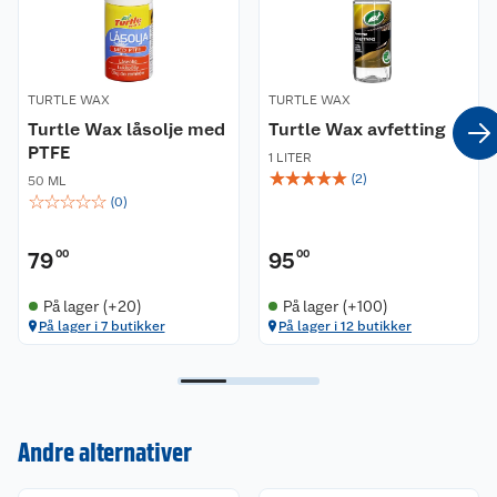
TURTLE WAX
TURTLE WAX
Turtle Wax låsolje med
Turtle Wax avfetting
PTFE
1 LITER
☆
☆
☆
☆
☆
(
2
)
50 ML
☆
☆
☆
☆
☆
(
0
)
79
00
95
00
På lager (+20)
På lager (+100)
På lager i 7 butikker
På lager i 12 butikker
Kundeservice
Andre alternativer
Om oss
Kontakt oss