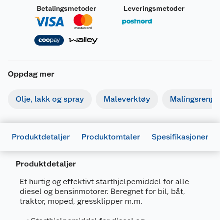
H222
Ekstremt brannfarlig aerosol.
Betalingsmetoder
Leveringsmetoder
Beholder under trykk: Kan eksplodere ved
H229
oppvarming.
H302
Farlig ved svelging.
H315
Irriterer huden.
H336
Kan forårsake døsighet eller svimmelhet.
Oppdag mer
Dokumentasjon
Olje, lakk og spray
Maleverktøy
Malingsrengjø
Last ned / vis datablad
Forsiktighetsutsagn
Produktdetaljer
Produktomtaler
Spesifikasjoner
Oppbevares utilgjengelig for barn. Les
P102
etiketten før bruk
Produktdetaljer
Holdes vekk fra varme/gnister/åpen
Et hurtig og effektivt starthjelpemiddel for alle
P210
flamme/varme overflater. — Røyking
diesel og bensinmotorer. Beregnet for bil, båt,
Generelt
forbudt.
traktor, moped, gressklipper m.m.
Artikkelnummer
7314890003069
Ikke spray mot åpen flamme eller annen
P211
tennkilde.