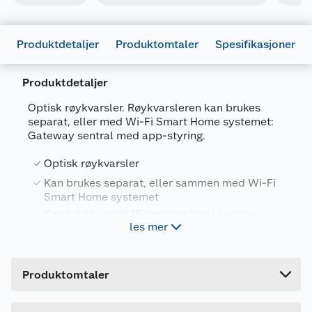
Produktdetaljer
Produktomtaler
Spesifikasjoner
Produktdetaljer
Optisk røykvarsler. Røykvarsleren kan brukes
separat, eller med Wi-Fi Smart Home systemet:
Gateway sentral med app-styring.
Generelt
Optisk røykvarsler
Artikkelnummer
5709386832315
Kan brukes separat, eller sammen med Wi-Fi
Leverandørens artikkelnummer
83231
Smart Home systemet
Kan koble opptil 15 røykvarslere i system
Forpakningsmål
les mer
Bruttovekt
0.14 kg
No-Flame WI-Fi røykvarsler har funksjon for
Høyde
14.8 cm
trådløs sammenkobling, noe som betyr at når
Produktomtaler
alarmen går for én enhet, vil alarmen også gå i de
Lengde
12.4 cm
andre sammenkoblede røykvarslerne innen
Bredde
5.6 cm
rekkevidde.