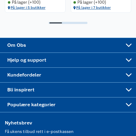
På lager (+100)
På lager (+100)
På lager i 5 butikker
På lager i 7 butikker
Samvirkelag
Kjøpsvilkår
Klikk og hent
Festdrakter til hele familien
Hagemøbler og utemøbler
Virksomheten
Personvern
Matvaregaranti
Alt til grillsesongen
Sykler og sykkelutstyr
Sponsorvirksomhet
Cookies
Coop Mastercard
Velg riktig barnesykkel
LEGO
Om Obs
Leveringstid
Coop bedriftskort
Oppskrifter
Høytrykkspyler
Hjelp og support
Min kake
Ukas 4 middagstilbud
Klær
Kundefordeler
Mer inspirasjon
Symaskin
Bli inspirert
Joggesko dame
Populære kategorier
Nyhetsbrev
Få ukens tilbud rett i e-postkassen